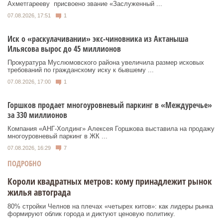
Ахметгарееву присвоено звание «Заслуженный ...
07.08.2026, 17:51
1
Иск о «раскулачивании» экс-чиновника из Актаныша
Ильясова вырос до 45 миллионов
Прокуратура Муслюмовского района увеличила размер исковых
требований по гражданскому иску к бывшему ...
07.08.2026, 17:00
1
Горшков продает многоуровневый паркинг в «Междуречье»
за 330 миллионов
Компания «АНГ-Холдинг» Алексея Горшкова выставила на продажу
многоуровневый паркинг в ЖК ...
07.08.2026, 16:29
7
ПОДРОБНО
Короли квадратных метров: кому принадлежит рынок
жилья автограда
80% стройки Челнов на плечах «четырех китов»: как лидеры рынка
формируют облик города и диктуют ценовую политику.