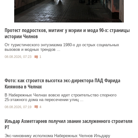
Протест подростков, митинг у мэрии и мода 90-х: страницы
истории Челнов
От туристического энтузиазма 1980‑х до острых социальных
вызовов и модных трендов ...
08.08.2026, 07:23
1
Фото: как строится высотка экс-директора ПАД Фарида
Киямова в Челнах
В Набережных Челнах вовсю идет строительство спорного
25‑этажного дома на пересечении улиц ...
08.08.2026, 07:19
4
Ильдар Ахметгареев получил звание заслуженного строителя
РТ
Экс‑чиновнику исполкома Набережных Челнов Ильдару