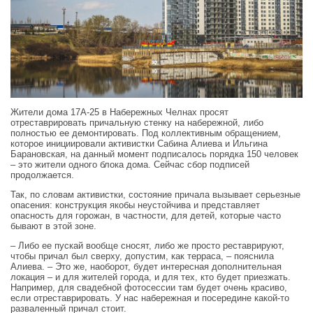
Жители дома 17А-25 в Набережных Челнах просят
отреставрировать причальную стенку на набережной, либо
полностью ее демонтировать. Под коллективным обращением,
которое инициировали активистки Сабина Алиева и Ильгина
Барановская, на данный момент подписалось порядка 150 человек
– это жители одного блока дома. Сейчас сбор подписей
продолжается.
Так, по словам активистки, состояние причала вызывает серьезные
опасения: конструкция якобы неустойчива и представляет
опасность для горожан, в частности, для детей, которые часто
бывают в этой зоне.
– Либо ее пускай вообще сносят, либо же просто реставрируют,
чтобы причал был сверху, допустим, как терраса, – пояснила
Алиева. – Это же, наоборот, будет интересная дополнительная
локация – и для жителей города, и для тех, кто будет приезжать.
Например, для свадебной фотосессии там будет очень красиво,
если отреставрировать. У нас набережная и посередине какой‑то
разваленный причал стоит.