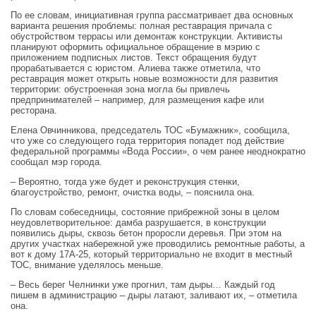
По ее словам, инициативная группа рассматривает два основных
варианта решения проблемы: полная реставрация причала с
обустройством террасы или демонтаж конструкции. Активисты
планируют оформить официальное обращение в мэрию с
приложением подписных листов. Текст обращения будут
прорабатывается с юристом. Алиева также отметила, что
реставрация может открыть новые возможности для развития
территории: обустроенная зона могла бы привлечь
предпринимателей – например, для размещения кафе или
ресторана.
Елена Овчинникова, председатель ТОС «Бумажник», сообщила,
что уже со следующего года территория попадет под действие
федеральной программы «Вода России», о чем ранее неоднократно
сообщал мэр города.
– Вероятно, тогда уже будет и реконструкция стенки,
благоустройство, ремонт, очистка воды, – пояснила она.
По словам собеседницы, состояние прибрежной зоны в целом
неудовлетворительное: дамба разрушается, в конструкции
появились дыры, сквозь бетон проросли деревья. При этом на
других участках набережной уже проводились ремонтные работы, а
вот к дому 17А‑25, который территориально не входит в местный
ТОС, внимание уделялось меньше.
– Весь берег Челнинки уже прогнил, там дыры… Каждый год
пишем в администрацию – дыры латают, заливают их, – отметила
она.