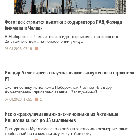
Фото: как строится высотка экс-директора ПАД Фарида
Киямова в Челнах
В Набережных Челнах вовсю идет строительство спорного
25‑этажного дома на пересечении улиц ...
08.08.2026, 07:19
1
Ильдар Ахметгареев получил звание заслуженного строителя
РТ
Экс‑чиновнику исполкома Набережных Челнов Ильдару
Ахметгарееву присвоено звание «Заслуженный ...
07.08.2026, 17:51
1
Иск о «раскулачивании» экс-чиновника из Актаныша
Ильясова вырос до 45 миллионов
Прокуратура Муслюмовского района увеличила размер исковых
требований по гражданскому иску к бывшему ...