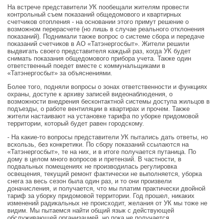
На встрече представители УК пообещали жителям провести
контрольный съем показаний общедомового и квартирных
счетчиков отопления - на основании этого примут решение о
возможном перерасчете (но лишь в случае реального отклонения
показаний). Поднимали также вопрос о системе сбора и передаче
показаний счетчиков в АО «Татэнергосбыт». Жители решили
выдвигать своего представителя каждый раз, когда УК будет
снимать показания общедомового прибора учета. Также один
ответственный поедет вместе с коммунальщиками в
«Татэнергосбыт» за объяснениями.
Более того, подняли вопросы о зонах ответственности и функциях
охраны, доступе к архиву записей видеонаблюдения, о
возможности внедрения бесконтактной системы доступа жильцов в
подъезды, о работе вентиляции в квартирах и прочем. Также
жители настаивают на установке тарифа по уборке придомовой
территории, который будет равен городскому.
- На какие-то вопросы представители УК пытались дать ответы, но
вскользь, без конкретики. По сбору показаний ссылаются на
«Татэнергосбыт», те на них, и в итоге получается путаница. По
дому в целом много вопросов и претензий. В частности, в
подвальных помещениях не производилась регулировка
освещения, текущий ремонт фактически не выполняется, уборка
снега за весь сезон была один раз, и то они произвели
доначисления, и получается, что мы платим практически двойной
тариф за уборку придомовой территории. Год прошел, никаких
изменений радикальных не происходит, желания от УК мы тоже не
видим. Мы пытаемся найти общий язык с действующей
обслуживающей организацией, но пока не получается.