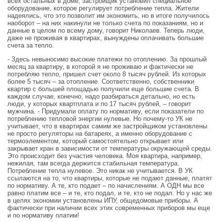
всех остальных в доме, застройщик установил специальное
оборудование, которое регулирует потребление тепла. Жители
надеялись, что это позволит им экономить, но в итоге получилось
наоборот – на них накинули не только счета по показаниям, но и
данные в целом по всему дому, говорит Николаев. Теперь люди,
даже не проживая в квартирах, вынуждены оплачивать большие
счета за тепло.
- Здесь невыносимо высокие платежи по отоплению. За прошлый
месяц за квартиру, в которой я не проживаю и фактически не
потребляю тепло, пришел счет около 8 тысяч рублей. Из которых
более 5 тысяч – за отопление. Соответственно, собственники
квартир с большей площадью получили еще большие счета. В
каждом случае, конечно, надо разбираться детально, но есть
люди, у которых квартплата и по 17 тысяч рублей, – говорит
мужчина. - Придумали оплату по нормативу, если показатели по
потреблению тепловой энергии нулевые. Но почему-то УК не
учитывает, что в квартирах самим же застройщиком установлены
не просто регуляторы на батареях, а именно оборудование с
термоэлементом, который самостоятельно открывает или
закрывает кран в зависимости от температуры окружающей среды.
Это происходит без участия человека. Моя квартира, например,
нежилая, там всегда держится стабильная температура.
Потребление тепла нулевое. Это никак не учитывается. В УК
ссылаются на то, что квартиры, которые не подают данные, платят
по нормативу. А те, кто подает – по начислениям. А ОДН мы все
равно платим все – и те, кто подал, и те, кто не подал. Но у нас же
в целях экономии установлены ИПУ, общедомовые приборы. А
фактически при наличии всех этих современных приборов мы еще
и по нормативу платим!