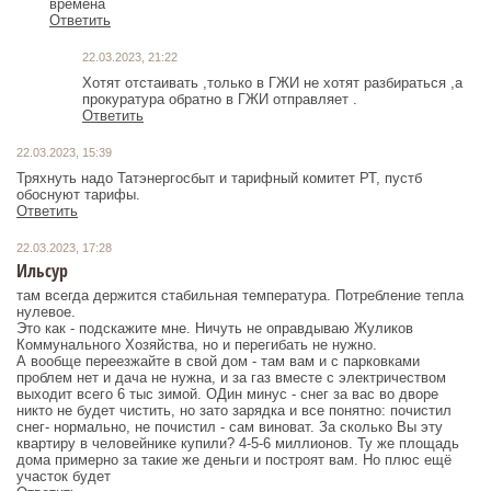
времена
Ответить
22.03.2023, 21:22
Хотят отстаивать ,только в ГЖИ не хотят разбираться ,а
прокуратура обратно в ГЖИ отправляет .
Ответить
22.03.2023, 15:39
Тряхнуть надо Татэнергосбыт и тарифный комитет РТ, пустб
обоснуют тарифы.
Ответить
22.03.2023, 17:28
Ильсур
там всегда держится стабильная температура. Потребление тепла
нулевое.
Это как - подскажите мне. Ничуть не оправдываю Жуликов
Коммунального Хозяйства, но и перегибать не нужно.
А вообще переезжайте в свой дом - там вам и с парковками
проблем нет и дача не нужна, и за газ вместе с электричеством
выходит всего 6 тыс зимой. ОДин минус - снег за вас во дворе
никто не будет чистить, но зато зарядка и все понятно: почистил
снег- нормально, не почистил - сам виноват. За сколько Вы эту
квартиру в человейнике купили? 4-5-6 миллионов. Ту же площадь
дома примерно за такие же деньги и построят вам. Но плюс ещё
участок будет