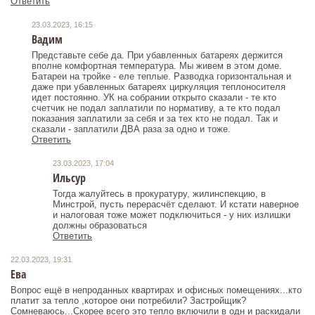
Ответить
23.03.2023, 16:15
Вадим
Представьте себе да. При убавленных батареях держится
вполне комфортная температура. Мы живем в этом доме.
Батареи на тройке - еле теплые. Разводка горизонтальная и
даже при убавленных батареях циркуляция теплоносителя
идет постоянно. УК на собрании открыто сказали - те кто
счетчик не подал заплатили по нормативу, а те кто подал
показания заплатили за себя и за тех кто не подал. Так и
сказали - заплатили ДВА раза за одно и тоже.
Ответить
23.03.2023, 17:04
Ильсур
Тогда жалуйтесь в прокуратуру, жилинспекцию, в
Минстрой, пусть перерасчёт сделают. И кстати наверное
и налоговая тоже может подключиться - у них излишки
Ответить
22.03.2023, 19:31
Ева
Вопрос ещё в непроданных квартирах и офисных помещениях...кто
платит за тепло ,которое они потребили? Застройщик?
Сомневаюсь...Скорее всего это тепло включили в одн и раскидали