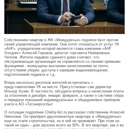
Собственники квартир в ЖК «Междуречье» подняли бунт против
своей управляющей компании. Они хотят отказаться от услуг УК
«АНГ», учредителем которой является глава компании «АНГ
Холдинг» Алексей Горшков, депутат горсовета Набережных
Челнов. Жители недавно сданного дома считают, что
обслуживающая организация не справляется со своими прямыми
функциями - возмущены высокими начислениями за тепло,
отсутствием уборки, доступа к камерам видеонаблюдения,
подтоплением подвала и т.д.
Вчера несколько десятков жителей встречались с
представителями УК на месте. Присутствовал сам директор
Ильнур Хузин. В частности, обсудили вопросы о начислении платы
за отопление в декабре, январе, феврале, а также о системе сбора
и передаче показаний индивидуальных и общедомовых приборов
учета в АО «Татэнергосбыт.
О ситуации подробнее Chelny-biz.ru рассказал собственник Алексей
Николаев. Он приобрел двухкомнатную квартиру в «Междуречье»
еще на этапе строительства, но в ней не проживает. При этом он
такой не один – дом заселен всего на 30%. В его квартире, как и во