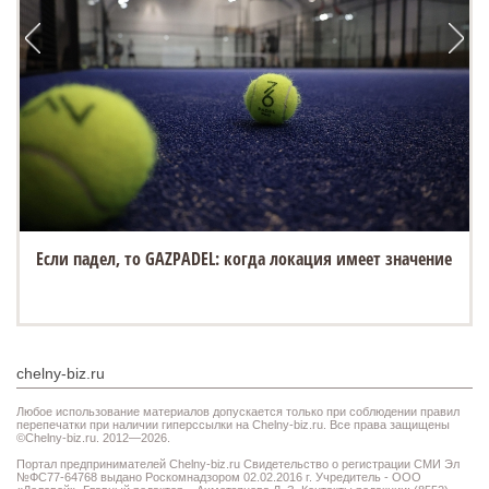
Если падел, то GAZPADEL: когда локация имеет значение
chelny-biz.ru
Любое использование материалов допускается только при соблюдении правил
перепечатки при наличии гиперссылки на Chelny-biz.ru. Все права защищены
©Chelny-biz.ru. 2012—2026.
Портал предпринимателей Chelny-biz.ru Свидетельство о регистрации СМИ Эл
№ФС77-64768 выдано Роскомнадзором 02.02.2016 г. Учредитель - ООО