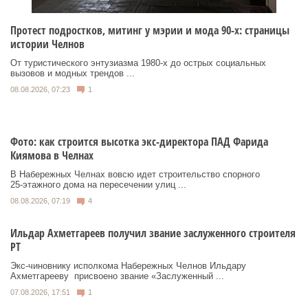
Протест подростков, митинг у мэрии и мода 90-х: страницы
истории Челнов
От туристического энтузиазма 1980‑х до острых социальных
вызовов и модных трендов ...
08.08.2026, 07:23
1
Фото: как строится высотка экс-директора ПАД Фарида
Киямова в Челнах
В Набережных Челнах вовсю идет строительство спорного
25‑этажного дома на пересечении улиц ...
08.08.2026, 07:19
4
Ильдар Ахметгареев получил звание заслуженного строителя
РТ
Экс‑чиновнику исполкома Набережных Челнов Ильдару
Ахметгарееву присвоено звание «Заслуженный ...
07.08.2026, 17:51
1