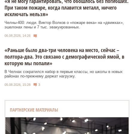
«Я не могу гарантировать, что обошлось без погибших.
При таком пожаре, когда плавится металл, ничего
исключать нельзя»
Челны-400: люди. Виктор Волков о «пожаре века» на «движках»,
эшелонах пены и 7 тыс. эвакуированных.
06.08.2026, 14:26
«Раньше было два-три человека на место, сейчас –
полтора-два. Это связано с демографической ямой, в
которую мы попали»
В Челнах сократился набор в первые классы, но школы в новых
районах по-прежнему держат нагрузку.
05.08.2026, 15:28
3
ПАРТНЕРСКИЕ МАТЕРИАЛЫ