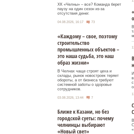
1
ХК «Челны» – все? Команда берет
паузу на один сезон из-за
«
отсутствия денег.
04.08.2026, 16:17
73
В
т
«Каждому – свое, поэтому
м
..
строительство
1
промышленных объектов –
это наша судьба, это наш
В
образ жизни»
н
В Челнах чаще строят цеха и
И
склады, рынок новостроек теряет
в
обороты, а от бизнеса требуют
с
системной заботы о здоровье
о
сотрудников.
1
03.08.2026, 13:44
7
С
Ближе к Казани, но без
С
городской суеты: почему
В
челнинцы выбирают
С
«
«Новый свет»