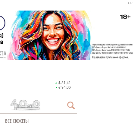
$ 81,41
€ 94,06
ВСЕ СЮЖЕТЫ