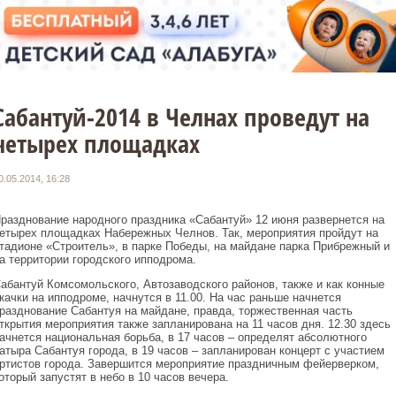
Сабантуй-2014 в Челнах проведут на
четырех площадках
0.05.2014, 16:28
разднование народного праздника «Сабантуй» 12 июня развернется на
етырех площадках Набережных Челнов. Так, мероприятия пройдут на
тадионе «Строитель», в парке Победы, на майдане парка Прибрежный и
а территории городского ипподрома.
абантуй Комсомольского, Автозаводского районов, также и как конные
качки на ипподроме, начнутся в 11.00. На час раньше начнется
разднование Сабантуя на майдане, правда, торжественная часть
ткрытия мероприятия также запланирована на 11 часов дня. 12.30 здесь
ачнется национальная борьба, в 17 часов – определят абсолютного
атыра Сабантуя города, в 19 часов – запланирован концерт с участием
ртистов города. Завершится мероприятие праздничным фейерверком,
оторый запустят в небо в 10 часов вечера.