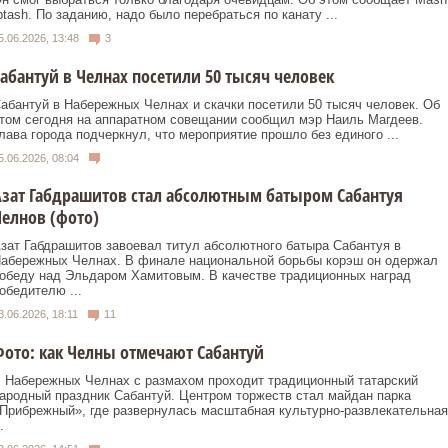
ptash. По заданию, надо было перебраться по канату ...
5.06.2026, 13:48
3
абантуй в Челнах посетили 50 тысяч человек
абантуй в Набережных Челнах и скачки посетили 50 тысяч человек. Об
том сегодня на аппаратном совещании сообщил мэр Наиль Магдеев.
лава города подчеркнул, что мероприятие прошло без единого ...
5.06.2026, 08:04
зат Габдрашитов стал абсолютным батыром Сабантуя
елнов (фото)
зат Габдрашитов завоевал титул абсолютного батыра Сабантуя в
абережных Челнах. В финале национальной борьбы корэш он одержал
обеду над Эльдаром Хамитовым. В качестве традиционных наград
обедителю ...
3.06.2026, 18:11
11
ото: как Челны отмечают Сабантуй
 Набережных Челнах с размахом проходит традиционный татарский
ародный праздник Сабантуй. Центром торжеств стал майдан парка
Прибрежный», где развернулась масштабная культурно-развлекательная
.