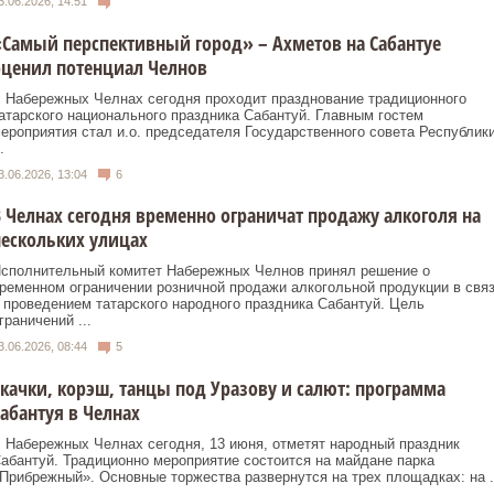
3.06.2026, 14:51
Самый перспективный город» – Ахметов на Сабантуе
оценил потенциал Челнов
 Набережных Челнах сегодня проходит празднование традиционного
атарского национального праздника Сабантуй. Главным гостем
ероприятия стал и.о. председателя Государственного совета Республик
.
3.06.2026, 13:04
6
 Челнах сегодня временно ограничат продажу алкоголя на
ескольких улицах
сполнительный комитет Набережных Челнов принял решение о
ременном ограничении розничной продажи алкогольной продукции в свя
 проведением татарского народного праздника Сабантуй. Цель
граничений ...
3.06.2026, 08:44
5
качки, корэш, танцы под Уразову и салют: программа
абантуя в Челнах
 Набережных Челнах сегодня, 13 июня, отметят народный праздник
абантуй. Традиционно мероприятие состоится на майдане парка
Прибрежный». Основные торжества развернутся на трех площадках: на .