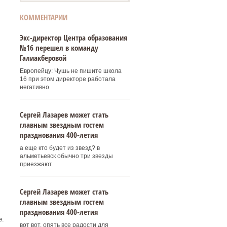
КОММЕНТАРИИ
Экс-директор Центра образования
№16 перешел в команду
Галиакберовой
Европейцу: Чушь не пишите школа
16 при этом директоре работала
негативно
Сергей Лазарев может стать
главным звездным гостем
празднования 400‑летия
а еще кто будет из звезд? в
альметьевск обычно три звезды
приезжают
Сергей Лазарев может стать
главным звездным гостем
празднования 400‑летия
е.
вот вот, опять все радости для