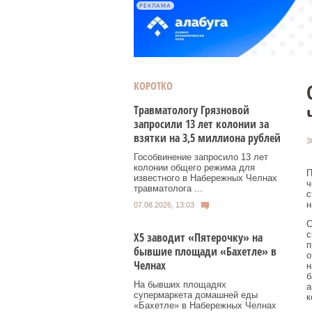
РЕКЛАМА
КОРОТКО
Травматологу Грязновой
запросили 13 лет колонии за
взятки на 3,5 миллиона рублей
3
Гособвинение запросило 13 лет
колонии общего режима для
П
известного в Набережных Челнах
ч
травматолога ...
с
н
07.08.2026, 13:03
С
с
Х5 заводит «Пятерочку» на
п
бывшие площади «Бахетле» в
о
Челнах
н
б
На бывших площадях
а
супермаркета домашней еды
к
«Бахетле» в Набережных Челнах