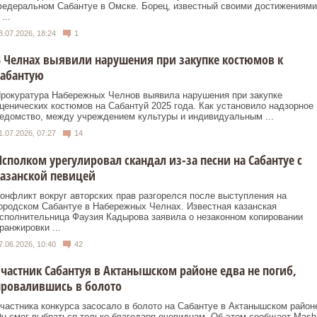
едеральном Сабантуе в Омске. Борец, известный своими достижениями
 ...
8.07.2026, 18:24
1
 Челнах выявили нарушения при закупке костюмов к
Сабантую
рокуратура Набережных Челнов выявила нарушения при закупке
ценических костюмов на Сабантуй 2025 года. Как установило надзорное
едомство, между учреждением культуры и индивидуальным ...
1.07.2026, 07:27
14
сполком урегулировал скандал из-за песни на Сабантуе с
азанской певицей
онфликт вокруг авторских прав разгорелся после выступления на
ородском Сабантуе в Набережных Челнах. Известная казанская
сполнительница Фаузия Кадырова заявила о незаконном копировании
ранжировки ...
7.06.2026, 10:40
42
частник Сабантуя в Актанышском районе едва не погиб,
провалившись в болото
частника конкурса засосало в болото на Сабантуе в Актанышском район
н смог выбраться только благодаря очевидцам. Об этом сообщает Mash