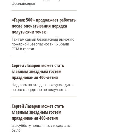
фрилансеров
«Гараж 500» продолжает работать
после опечатывания порядка
полутысячи точек
Так там самый безопасный рынок по
пожарной безопасности . Убрали
ГСМ и краски.
Сергей Лазарев может стать
главным звездным гостем
празднования 400‑летия
Надеюсь на это давно хочу сходить
на его концерт но не получается
Сергей Лазарев может стать
главным звездным гостем
празднования 400‑летия
а в субботу нельзя что ли сделать
было