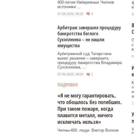
400‑летия Набережных Челнов
ф
источники ...
в
07.08.2026, 09:22
4
1
В
Арбитраж завершил процедуру
банкротства беглого
Сухоплюева – не нашли
П
имущества
с
в
Арбитражный суд Татарстана
0
вынес решение – завершить
процедуру банкротства Владимира
И
Сухоплюева, ...
к
07.08.2026, 08:04
1
К
ПОДРОБНО
г
и
«Я не могу гарантировать,
а
что обошлось без погибших.
1
При таком пожаре, когда
У
плавится металл, ничего
исключать нельзя»
У
Челны-400: люди. Виктор Волков
О