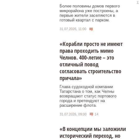
1
Более половины домов первого
микрорайона уже построены, а
первые жители заселяются в
готовый квартал с парком.
31.07.2026, 11:00
«Корабли просто не имеют
права проходить мимо
Челнов. 400-летие – это
отличный повод
согласовать строительство
причала»
Глава судоходной компании
Татарстана о том, как Челны
возвращают статус портового
города и претендуют на
расширение флота.
31.07.2026, 09:00
14
«В концепции мы заложили
исторический переход, но