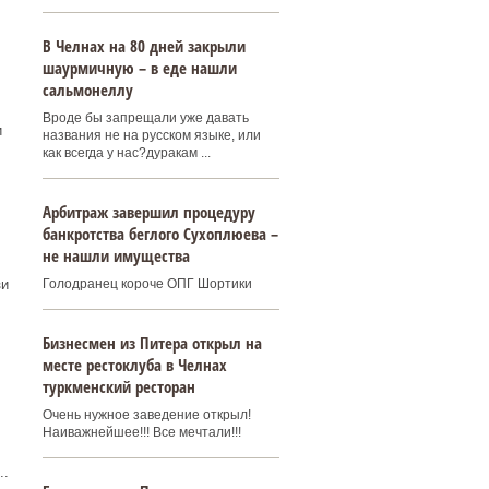
В Челнах на 80 дней закрыли
шаурмичную – в еде нашли
сальмонеллу
Вроде бы запрещали уже давать
и
названия не на русском языке, или
как всегда у нас?дуракам ...
Арбитраж завершил процедуру
банкротства беглого Сухоплюева –
не нашли имущества
Голодранец короче ОПГ Шортики
зи
Бизнесмен из Питера открыл на
месте рестоклуба в Челнах
туркменский ресторан
Очень нужное заведение открыл!
Наиважнейшее!!! Все мечтали!!!
..