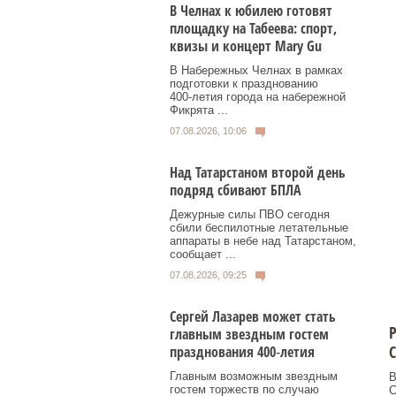
В Челнах к юбилею готовят
площадку на Табеева: спорт,
квизы и концерт Mary Gu
В Набережных Челнах в рамках
подготовки к празднованию
400‑летия города на набережной
Фикрята ...
07.08.2026, 10:06
Над Татарстаном второй день
подряд сбивают БПЛА
Дежурные силы ПВО сегодня
сбили беспилотные летательные
аппараты в небе над Татарстаном,
сообщает ...
07.08.2026, 09:25
Сергей Лазарев может стать
Р
главным звездным гостем
С
празднования 400‑летия
Главным возможным звездным
В
гостем торжеств по случаю
С