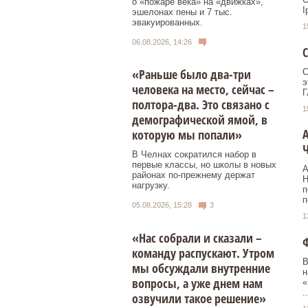
о «пожаре века» на «движках»,
I
эшелонах пены и 7 тыс.
эвакуированных.
1
06.08.2026, 14:26
С
«Раньше было два-три
С
э
человека на место, сейчас –
Г
полтора-два. Это связано с
1
демографической ямой, в
А
которую мы попали»
Ч
В Челнах сократился набор в
первые классы, но школы в новых
А
районах по-прежнему держат
Н
нагрузку.
п
п
05.08.2026, 15:28
3
1
«Нас собрали и сказали –
Ф
команду распускают. Утром
В
мы обсуждали внутренние
н
вопросы, а уже днем нам
«
..
озвучили такое решение»