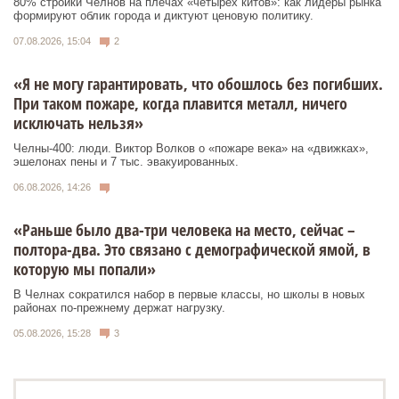
80% стройки Челнов на плечах «четырех китов»: как лидеры рынка
формируют облик города и диктуют ценовую политику.
07.08.2026, 15:04
2
«Я не могу гарантировать, что обошлось без погибших.
При таком пожаре, когда плавится металл, ничего
исключать нельзя»
Челны-400: люди. Виктор Волков о «пожаре века» на «движках»,
эшелонах пены и 7 тыс. эвакуированных.
06.08.2026, 14:26
«Раньше было два-три человека на место, сейчас –
полтора-два. Это связано с демографической ямой, в
которую мы попали»
В Челнах сократился набор в первые классы, но школы в новых
районах по-прежнему держат нагрузку.
05.08.2026, 15:28
3