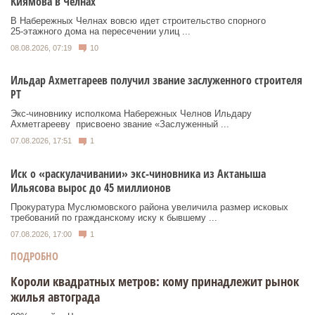
Киямова в Челнах
В Набережных Челнах вовсю идет строительство спорного
25‑этажного дома на пересечении улиц ...
08.08.2026, 07:19
10
Ильдар Ахметгареев получил звание заслуженного строителя
РТ
Экс‑чиновнику исполкома Набережных Челнов Ильдару
Ахметгарееву присвоено звание «Заслуженный ...
07.08.2026, 17:51
1
Иск о «раскулачивании» экс-чиновника из Актаныша
Ильясова вырос до 45 миллионов
Прокуратура Муслюмовского района увеличила размер исковых
требований по гражданскому иску к бывшему ...
07.08.2026, 17:00
1
ПОДРОБНО
Короли квадратных метров: кому принадлежит рынок
жилья автограда