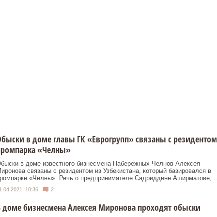
быски в доме главы ГК «Еврогрупп» связаны с резидентом
промпарка «Челны»
быски в доме известного бизнесмена Набережных Челнов Алексея
иронова связаны с резидентом из Узбекистана, который базировался в
ромпарке «Челны». Речь о предпринимателе Садриддине Аширматове, ..
1.04.2021, 10:36
2
 доме бизнесмена Алексея Миронова проходят обыски