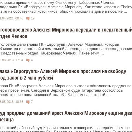
иловики пришли к известному бизнесмену Набережных Челнов,
ладельцу ГК «Еврогрупп» Алексею Миронову. Как стало известно Chelny
iz.ru из собственных источников, обыски проходят в доме в поселке ...
1.04.2021, 08:40
19
головное дело Алексея Миронова передали в следственны
тдел Челнов
головное дело главы ГК «Еврогрупп» Алексея Миронова, который
бвиняется в налоговой и земельной аферах, передано на расследование
 следственный отдел Набережных Челнах. Ранее этим ...
8.06.2018, 17:34
4
лава «Еврогрупп» Алексей Миронов просился на свободу
од залог в 2 млн рублей
лава ГК «Еврогрупп» Алексея Миронова пытался обжаловать продление
еры пресечения. Сегодня в Верховном суде Татарстана состоялось
ассмотрение апелляционной жалобы бизнесмена, который ...
8.05.2018, 10:36
7
уд продлил домашний арест Алексею Миронову еще на дв
месяца
оветский районный суд Казани только что завершил заседание по мере