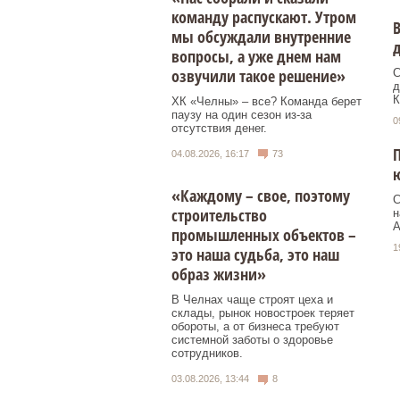
команду распускают. Утром
В
мы обсуждали внутренние
вопросы, а уже днем нам
озвучили такое решение»
С
д
К
ХК «Челны» – все? Команда берет
паузу на один сезон из-за
0
отсутствия денег.
П
04.08.2026, 16:17
73
ю
«Каждому – свое, поэтому
С
строительство
н
А
промышленных объектов –
1
это наша судьба, это наш
образ жизни»
В Челнах чаще строят цеха и
склады, рынок новостроек теряет
обороты, а от бизнеса требуют
системной заботы о здоровье
сотрудников.
03.08.2026, 13:44
8