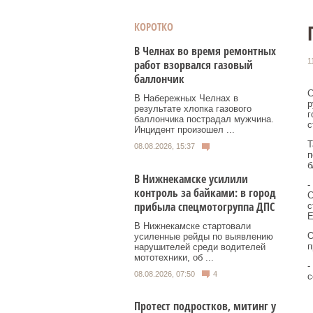
КОРОТКО
В Челнах во время ремонтных
1
работ взорвался газовый
баллончик
С
В Набережных Челнах в
р
результате хлопка газового
г
баллончика пострадал мужчина.
с
Инцидент произошел ...
Т
08.08.2026, 15:37
п
б
В Нижнекамске усилили
-
контроль за байками: в город
С
прибыла спецмотогруппа ДПС
с
Е
В Нижнекамске стартовали
О
усиленные рейды по выявлению
п
нарушителей среди водителей
мототехники, об ...
-
08.08.2026, 07:50
4
с
Протест подростков, митинг у