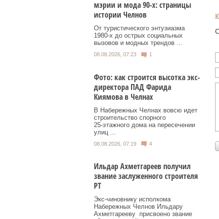
мэрии и мода 90-х: страницы
истории Челнов
От туристического энтузиазма
О
1980‑х до острых социальных
вызовов и модных трендов ...
08.08.2026, 07:23
1
Фото: как строится высотка экс-
директора ПАД Фарида
Киямова в Челнах
В Набережных Челнах вовсю идет
строительство спорного
25‑этажного дома на пересечении
улиц ...
08.08.2026, 07:19
4
Ильдар Ахметгареев получил
звание заслуженного строителя
РТ
Экс‑чиновнику исполкома
Набережных Челнов Ильдару
Ахметгарееву присвоено звание