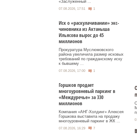
«Заслуженный ...
07.08.2026, 17:51
1
Иск о «раскулачивании» экс-
чиновника из Актаныша
Ильясова вырос до 45
миллионов
Прокуратура Муслюмовского
района увеличила размер исковых
требований по гражданскому иску
к бывшему ...
07.08.2026, 17:00
1
Горшков продает
О
многоуровневый паркинг в
«Междуречье» за 330
миллионов
О
М
Компания «АНГ-Холдинг» Алексея
п
Горшкова выставила на продажу
0
многоуровневый паркинг в ЖК ...
07.08.2026, 16:29
7
В