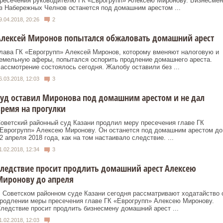
ресечения руководителю ГК «Еврогрупп» Алексею Миронову. Бизнесмен
з Набережных Челнов останется под домашним арестом ...
9.04.2018, 20:26
2
Алексей Миронов попытался обжаловать домашний арест
лава ГК «Еврогрупп» Алексей Миронов, которому вменяют налоговую и
емельную аферы, попытался оспорить продление домашнего ареста.
ассмотрение состоялось сегодня. Жалобу оставили без ...
6.03.2018, 12:03
3
уд оставил Миронова под домашним арестом и не дал
ремя на прогулки
оветский районный суд Казани продлил меру пресечения главе ГК
Еврогрупп» Алексею Миронову. Он останется под домашним арестом до
2 апреля 2018 года, как на том настаивало следствие. ...
1.02.2018, 12:34
3
ледствие просит продлить домашний арест Алексею
Миронову до апреля
 Советском районном суде Казани сегодня рассматривают ходатайство 
родлении меры пресечения главе ГК «Еврогрупп» Алексею Миронову.
ледствие просит продлить бизнесмену домашний арест ...
1.02.2018, 12:03