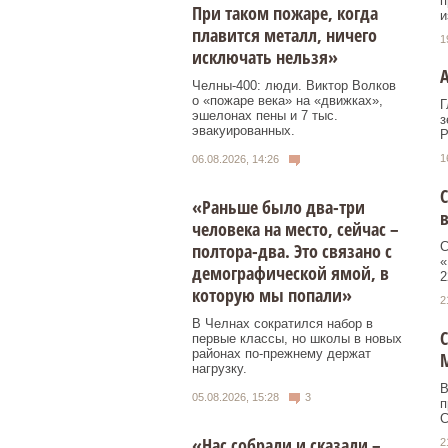
п
При таком пожаре, когда
и
плавится металл, ничего
1
исключать нельзя»
Челны-400: люди. Виктор Волков
о «пожаре века» на «движках»,
Г
эшелонах пены и 7 тыс.
з
эвакуированных.
Р
1
06.08.2026, 14:26
С
«Раньше было два-три
в
человека на место, сейчас –
полтора-два. Это связано с
С
«
демографической ямой, в
2
которую мы попали»
2
В Челнах сократился набор в
С
первые классы, но школы в новых
районах по-прежнему держат
нагрузку.
В
05.08.2026, 15:28
3
п
С
«Нас собрали и сказали –
2