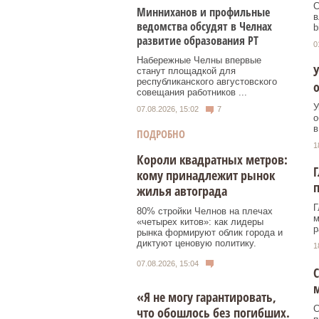
С
Минниханов и профильные
в
ведомства обсудят в Челнах
b
развитие образования РТ
0
Набережные Челны впервые
У
станут площадкой для
республиканского августовского
о
совещания работников ...
У
07.08.2026, 15:02
7
о
в
ПОДРОБНО
1
Короли квадратных метров:
Г
кому принадлежит рынок
п
жилья автограда
Г
80% стройки Челнов на плечах
м
«четырех китов»: как лидеры
р
рынка формируют облик города и
диктуют ценовую политику.
1
07.08.2026, 15:04
С
«Я не могу гарантировать,
С
что обошлось без погибших.