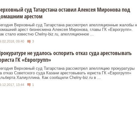
ерховный суд Татарстана оставил Алексея Миронова под
домашним арестом
егодня Верховный суд Татарстана рассмотрел апелляционные жалобы н
омашний арест бизнесмена Алексея Миронова, главы ГК «Еврогрупп».
ак стало известно Chelny-biz.ru, апелляционное ...
9.02.2018, 09:40
3
рокуратуре не удалось оспорить отказ суда арестовывать
риста ГК «Еврогрупп»
егодня Верховный суд Татарстана рассмотрел апелляцию прокуратуры
а отказ Советского суда Казани арестовывать юриста ГК «Еврогрупп»
льберта Халиуллина. Как сообщили Chelny-biz.ru в ...
9.12.2017, 13:44
1