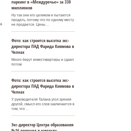
паркинг в «Междуречье» за 330
миллионов
Ну так они его целиком и пытаются
продать, потому что по одному месту
а
не продается. Цены ...
Фото: как строится высотка экс-
директора ПАД Фарида Киямова в
Челнах
Много берут инвестквартиры и сдают
потом
Фото: как строится высотка экс-
директора ПАД Фарида Киямова в
Челнах
У руководителя Талана угол зрения
другой, смысл его слов заключается в
том, что ...
Экс-директор Центра образования
№16 перешел в команду