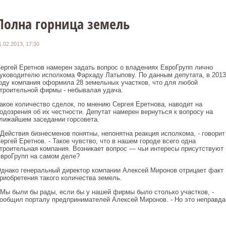
Полна горница земель
1.02.2013, 17:30
ергей Еретнов намерен задать вопрос о владениях ЕвроГрупп лично
уководителю исполкома Фархаду Латыпову. По данным депутата, в 2013
оду компания оформила 28 земельных участков, что для любой
троительной фирмы - небывалая удача.
акое количество сделок, по мнению Сергея Еретнова, наводит на
одозрения об их честности. Депутат намерен вернуться к вопросу на
лижайшем заседании горсовета.
 Действия бизнесменов понятны, непонятна реакция исполкома, - говорит
ергей Еретнов. - Такое чувство, что в нашем городе всего одна
троительная компания. Возникает вопрос — чьи интересы присутствуют 
вроГрупп на самом деле?
днако генеральный директор компании Алексей Миронов отрицает факт
риобретения такого количества земель.
 Мы были бы рады, если бы у нашей фирмы было столько участков, -
ообщил порталу предпринимателей Алексей Миронов. - Но это неправда