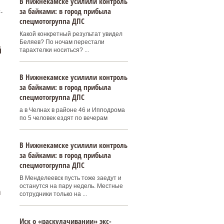
В Нижнекамске усилили контроль
за байками: в город прибыла
-
спецмотогруппа ДПС
Какой конкретный результат увидел
Беляев? По ночам перестали
й
тарахтелки носиться? ...
В Нижнекамске усилили контроль
за байками: в город прибыла
спецмотогруппа ДПС
а в Челнах в районе 46 и Ипподрома
по 5 человек ездят по вечерам
В Нижнекамске усилили контроль
за байками: в город прибыла
спецмотогруппа ДПС
В Менделеевск пусть тоже заедут и
останутся на пару недель. Местные
а
сотрудники только на ...
Иск о «раскулачивании» экс-