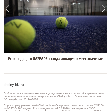
Если падел, то GAZPADEL: когда локация имеет значение
chelny-biz.ru
Любое использование материалов допускается только при соблюдении правил
перепечатки при наличии гиперссылки на Chelny-biz.ru. Все права защищены
©Chelny-biz.ru. 2012—2026.
Портал предпринимателей Chelny-biz.ru Свидетельство о регистрации СМИ Эл
№ФС77-64768 выдано Роскомнадзором 02.02.2016 г. Учредитель - ООО