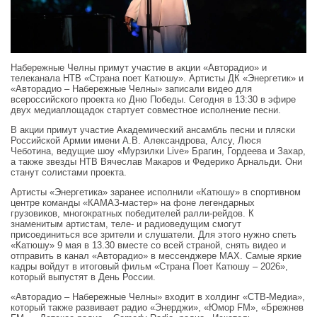
Набережные Челны примут участие в акции «Авторадио» и
телеканала НТВ «Страна поет Катюшу». Артисты ДК «Энергетик» и
«Авторадио – Набережные Челны» записали видео для
всероссийского проекта ко Дню Победы. Сегодня в 13:30 в эфире
двух медиаплощадок стартует совместное исполнение песни.
В акции примут участие Академический ансамбль песни и пляски
Российской Армии имени А.В. Александрова, Алсу, Люся
Чеботина, ведущие шоу «Мурзилки Live» Брагин, Гордеева и Захар,
а также звезды НТВ Вячеслав Макаров и Федерико Арнальди. Они
станут солистами проекта.
Артисты «Энергетика» заранее исполнили «Катюшу» в спортивном
центре команды «КАМАЗ-мастер» на фоне легендарных
грузовиков, многократных победителей ралли-рейдов. К
знаменитым артистам, теле- и радиоведущим смогут
присоединиться все зрители и слушатели. Для этого нужно спеть
«Катюшу» 9 мая в 13.30 вместе со всей страной, снять видео и
отправить в канал «Авторадио» в мессенджере МАХ. Самые яркие
кадры войдут в итоговый фильм «Страна Поет Катюшу – 2026»,
который выпустят в День России.
«Авторадио – Набережные Челны» входит в холдинг «СТВ-Медиа»,
который также развивает радио «Энерджи», «Юмор FM», «Брежнев