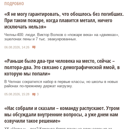
ПОДРОБНО
«Я не могу гарантировать, что обошлось без погибших.
При таком пожаре, когда плавится металл, ничего
исключать нельзя»
Челны-400: люди. Виктор Волков о «пожаре века» на «движках»,
эшелонах пены и 7 тыс. эвакуированных.
06.08.2026, 14:26
«Раньше было два-три человека на место, сейчас –
полтора-два. Это связано с демографической ямой, в
которую мы попали»
В Челнах сократился набор в первые классы, но школы в новых
районах по-прежнему держат нагрузку.
05.08.2026, 15:28
3
«Нас собрали и сказали – команду распускают. Утром
мы обсуждали внутренние вопросы, а уже днем нам
озвучили такое решение»
ХК «Челны» – все? Команда берет паузу на один сезон из-за