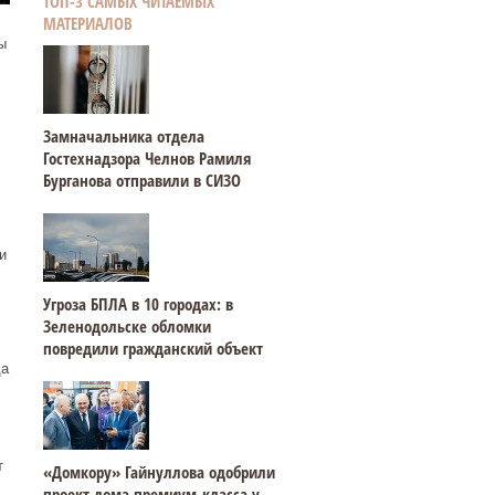
ТОП-3 САМЫХ ЧИТАЕМЫХ
МАТЕРИАЛОВ
ы
Замначальника отдела
Гостехнадзора Челнов Рамиля
Бурганова отправили в СИЗО
и
Угроза БПЛА в 10 городах: в
Зеленодольске обломки
повредили гражданский объект
да
т
«Домкору» Гайнуллова одобрили
проект дома премиум-класса у