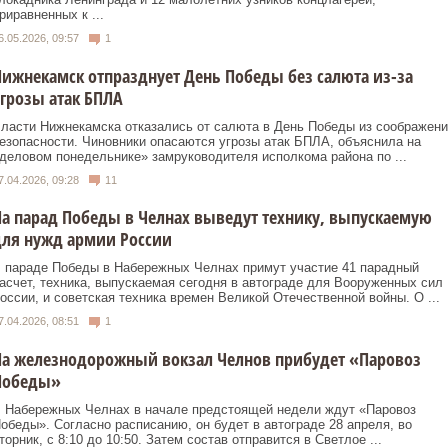
риравненных к ...
6.05.2026, 09:57
1
ижнекамск отпразднует День Победы без салюта из-за
грозы атак БПЛА
ласти Нижнекамска отказались от салюта в День Победы из соображени
езопасности. Чиновники опасаются угрозы атак БПЛА, объяснила на
деловом понедельнике» замруководителя исполкома района по ...
7.04.2026, 09:28
11
а парад Победы в Челнах выведут технику, выпускаемую
для нужд армии России
 параде Победы в Набережных Челнах примут участие 41 парадный
асчет, техника, выпускаемая сегодня в автограде для Вооруженных сил
оссии, и советская техника времен Великой Отечественной войны. О ...
7.04.2026, 08:51
1
На железнодорожный вокзал Челнов прибудет «Паровоз
Победы»
 Набережных Челнах в начале предстоящей недели ждут «Паровоз
обеды». Согласно расписанию, он будет в автограде 28 апреля, во
торник, с 8:10 до 10:50. Затем состав отправится в Светлое ...