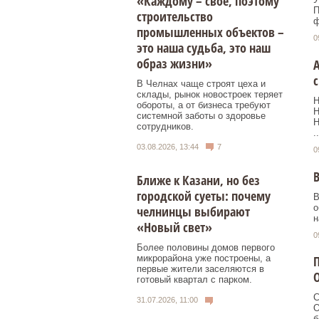
«Каждому – свое, поэтому
П
строительство
ф
промышленных объектов –
0
это наша судьба, это наш
образ жизни»
А
В Челнах чаще строят цеха и
склады, рынок новостроек теряет
Н
обороты, а от бизнеса требуют
Н
системной заботы о здоровье
Н
сотрудников.
..
03.08.2026, 13:44
7
0
В
Ближе к Казани, но без
городской суеты: почему
В
о
челнинцы выбирают
н
«Новый свет»
0
Более половины домов первого
П
микрорайона уже построены, а
первые жители заселяются в
готовый квартал с парком.
С
31.07.2026, 11:00
О
б