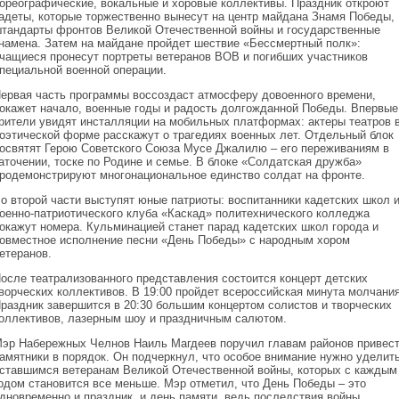
ореографические, вокальные и хоровые коллективы. Праздник откроют
адеты, которые торжественно вынесут на центр майдана Знамя Победы,
тандарты фронтов Великой Отечественной войны и государственные
намена. Затем на майдане пройдет шествие «Бессмертный полк»:
чащиеся пронесут портреты ветеранов ВОВ и погибших участников
пециальной военной операции.
ервая часть программы воссоздаст атмосферу довоенного времени,
окажет начало, военные годы и радость долгожданной Победы. Впервые
рители увидят инсталляции на мобильных платформах: актеры театров 
оэтической форме расскажут о трагедиях военных лет. Отдельный блок
освятят Герою Советского Союза Мусе Джалилю – его переживаниям в
аточении, тоске по Родине и семье. В блоке «Солдатская дружба»
родемонстрируют многонациональное единство солдат на фронте.
о второй части выступят юные патриоты: воспитанники кадетских школ 
оенно‑патриотического клуба «Каскад» политехнического колледжа
окажут номера. Кульминацией станет парад кадетских школ города и
овместное исполнение песни «День Победы» с народным хором
етеранов.
осле театрализованного представления состоится концерт детских
ворческих коллективов. В 19:00 пройдет всероссийская минута молчания
раздник завершится в 20:30 большим концертом солистов и творческих
оллективов, лазерным шоу и праздничным салютом.
эр Набережных Челнов Наиль Магдеев поручил главам районов привес
амятники в порядок. Он подчеркнул, что особое внимание нужно уделит
ставшимся ветеранам Великой Отечественной войны, которых с каждым
одом становится все меньше. Мэр отметил, что День Победы – это
дновременно и праздник, и день памяти, ведь последствия войны