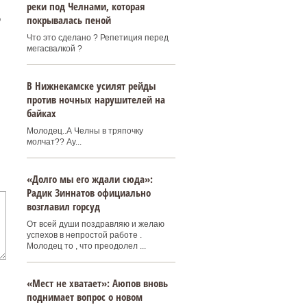
реки под Челнами, которая
покрывалась пеной
о
Что это сделано ? Репетиция перед
мегасвалкой ?
В Нижнекамске усилят рейды
против ночных нарушителей на
байках
Молодец..А Челны в тряпочку
молчат?? Ау...
«Долго мы его ждали сюда»:
Радик Зиннатов официально
возглавил горсуд
От всей души поздравляю и желаю
успехов в непростой работе .
Молодец то , что преодолел ...
«Мест не хватает»: Аюпов вновь
поднимает вопрос о новом