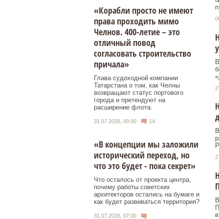
п
«Корабли просто не имеют
права проходить мимо
0
Челнов. 400-летие – это
Н
отличный повод
у
согласовать строительство
В
причала»
б
«
Глава судоходной компании
Татарстана о том, как Челны
2
возвращают статус портового
города и претендуют на
Н
расширение флота.
31.07.2026, 09:00
14
В
р
«В концепции мы заложили
Р
исторический переход, но
2
что это будет - пока секрет»
Что осталось от проекта центра,
почему работы советских
архитекторов остались на бумаге и
В
как будет развиваться территория?
П
в
31.07.2026, 07:00