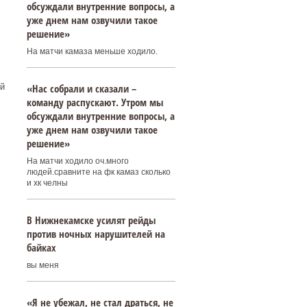
обсуждали внутренние вопросы, а
уже днем нам озвучили такое
решение»
На матчи камаза меньше ходило.
й
«Нас собрали и сказали –
команду распускают. Утром мы
обсуждали внутренние вопросы, а
уже днем нам озвучили такое
решение»
На матчи ходило оч.много
людей.сравните на фк камаз сколько
и хк челны
В Нижнекамске усилят рейды
против ночных нарушителей на
байках
вы меня
«Я не убежал, не стал драться, не