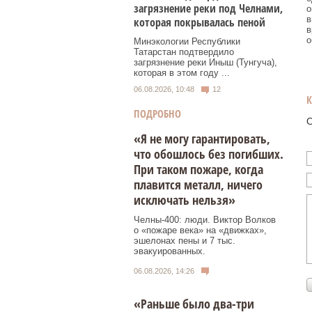
загрязнение реки под Челнами,
о
в
которая покрывалась пеной
в
о
Минэкологии Республики
Татарстан подтвердило
загрязнение реки Иныш (Тунгуча),
которая в этом году ...
06.08.2026, 10:48
12
ПОДРОБНО
О
«Я не могу гарантировать,
что обошлось без погибших.
При таком пожаре, когда
плавится металл, ничего
исключать нельзя»
Челны-400: люди. Виктор Волков
о «пожаре века» на «движках»,
эшелонах пены и 7 тыс.
эвакуированных.
06.08.2026, 14:26
«Раньше было два-три