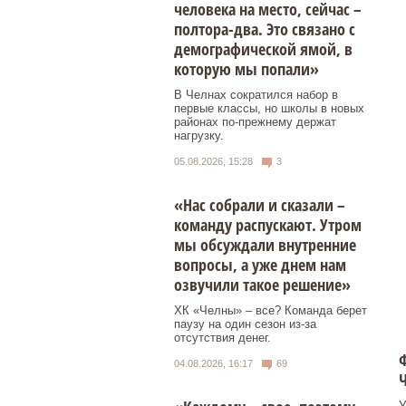
человека на место, сейчас –
полтора-два. Это связано с
демографической ямой, в
которую мы попали»
В Челнах сократился набор в
первые классы, но школы в новых
районах по-прежнему держат
нагрузку.
05.08.2026, 15:28
3
«Нас собрали и сказали –
команду распускают. Утром
мы обсуждали внутренние
вопросы, а уже днем нам
озвучили такое решение»
ХК «Челны» – все? Команда берет
паузу на один сезон из-за
отсутствия денег.
Ф
04.08.2026, 16:17
69
У