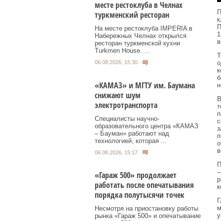
месте рестоклуба в Челнах
П
туркменский ресторан
к
П
На месте рестоклуба IMPERIA в
1
Набережных Челнах открылся
в
ресторан туркменской кухни
Turkmen House. ...
Т
06.08.2026, 15:30
о
к
б
«КАМАЗ» и МГТУ им. Баумана
н
снижают шум
В
электротранспорта
т
п
Специалисты научно-
с
образовательного центра «КАМАЗ
з
– Бауман» работают над
п
технологией, которая ...
о
в
06.08.2026, 15:17
П
–
«Гараж 500» продолжает
р
работать после опечатывания
к
порядка полутысячи точек
Г
м
Несмотря на приостановку работы
у
рынка «Гараж 500» и опечатывание