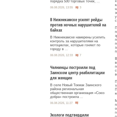
х
порядка 500 торговых точек, ...
к
06.08.2026, 13:55
3
ш
з
у
В Нижнекамске усилят рейды
с
против ночных нарушителей на
П
байках
п
з
В Нижнекамске намерены усилить
п
контроль за нарушителями на
п
мотоциклах, которые гоняют по
з
городу в ...
п
06.08.2026, 12:33
7
В
в
Челнинцы построили под
п
с
Заинском центр реабилитации
в
для женщин
П
В селе Новый Токмак Заинского
т
района региональная
П
общественная организация «Союз
к
добра» построила ...
М
06.08.2026, 11:27
п
о
г
Экологи подтвердили
о