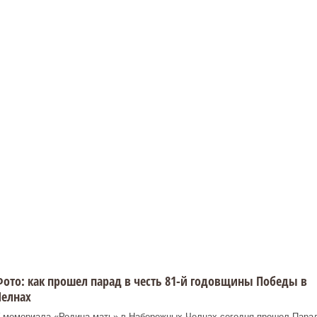
ото: как прошел парад в честь 81-й годовщины Победы в
Челнах
 мемориала «Родина-мать» в Набережных Челнах сегодня прошел Пара