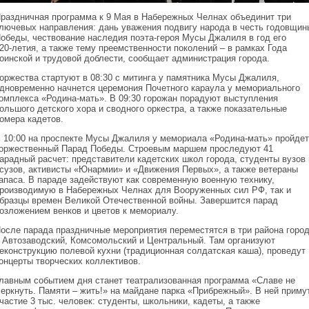
раздничная программа к 9 Мая в Набережных Челнах объединит три
лючевых направления: дань уважения подвигу народа в честь годовщин
обеды, чествование наследия поэта‑героя Мусы Джалиля в год его
20‑летия, а также тему преемственности поколений – в рамках Года
оинской и трудовой доблести, сообщает администрация города.
оржества стартуют в 08:30 с митинга у памятника Мусы Джалиля,
дновременно начнется церемония Почетного караула у мемориального
омплекса «Родина‑мать». В 09:30 горожан порадуют выступления
ольшого детского хора и сводного оркестра, а также показательные
омера кадетов.
 10:00 на проспекте Мусы Джалиля у мемориала «Родина‑мать» пройдет
оржественный Парад Победы. Строевым маршем проследуют 41
арадный расчет: представители кадетских школ города, студенты вузов 
сузов, активисты «Юнармии» и «Движения Первых», а также ветераны
апаса. В параде задействуют как современную военную технику,
роизводимую в Набережных Челнах для Вооруженных сил РФ, так и
бразцы времен Великой Отечественной войны. Завершится парад
озложением венков и цветов к мемориалу.
осле парада праздничные мероприятия переместятся в три района горо
 Автозаводский, Комсомольский и Центральный. Там организуют
еконструкцию полевой кухни (традиционная солдатская каша), проведут
онцерты творческих коллективов.
лавным событием дня станет театрализованная программа «Славе не
еркнуть. Памяти – жить!» на майдане парка «Прибрежный». В ней приму
частие 3 тыс. человек: студенты, школьники, кадеты, а также