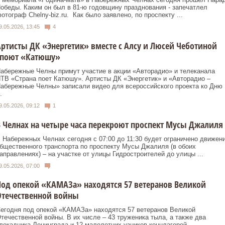
обеды. Каким он был в 81-ю годовщину празднования - запечатлел
отограф Chelny-biz.ru. Как было заявлено, по проспекту ...
9.05.2026, 13:45
4
ртисты ДК «Энергетик» вместе с Алсу и Люсей Чеботиной
споют «Катюшу»
абережные Челны примут участие в акции «Авторадио» и телеканала
ТВ «Страна поет Катюшу». Артисты ДК «Энергетик» и «Авторадио –
абережные Челны» записали видео для всероссийского проекта ко Дню
.
9.05.2026, 09:12
1
 Челнах на четыре часа перекроют проспект Мусы Джалиля
 Набережных Челнах сегодня с 07:00 до 11:30 будет ограничено движен
бщественного транспорта по проспекту Мусы Джалиля (в обоих
аправлениях) – на участке от улицы Гидростроителей до улицы ...
9.05.2026, 07:00
од опекой «КАМАЗа» находятся 57 ветеранов Великой
Отечественной войны
егодня под опекой «КАМАЗа» находятся 57 ветеранов Великой
течественной войны. В их числе – 43 труженика тыла, а также два
локадника Ленинграда и 12 малолетних узников концлагерей,