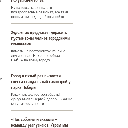
полутысячи точек
Ну надеюсь кафешки эти
пожароопасные разгонят, всё таки
огонь и гсм под одной крышей это ...
Художник предлагает украсить
пустые зоны Челнов городскими
символами
Камазы на постаментах, конечно
дичь полная! Надо еще обязать
НАЙЕР по всему городу ...
Город в пятый раз пытается
ие
снести скандальный самострой у
парка Победы
Какой там долгострой убрать!
Арбузников с Первой дороги никак не
могут извести, не то, ...
«Нас собрали и сказали –
команду распускают. Утром мы