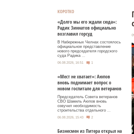
КОРОТКО
«Долго мы его ждали сюда»:
Радик Зиннатов официально
возглавил горсуд
0
В Набережных Челнах состоялось
официальное представление
нового председателя городского
суда Радика ...
06.08.2026, 16:51
1
«Мест не хватает»: Аюпов
вновь поднимает вопрос о
новом госпитале для ветеранов
Председатель Совета ветеранов
СВО Шамиль Аюпов вновь
озвучил необходимость
строительства отдельного ...
06.08.2026, 15:43
2
Бизнесмен из Питера открыл на