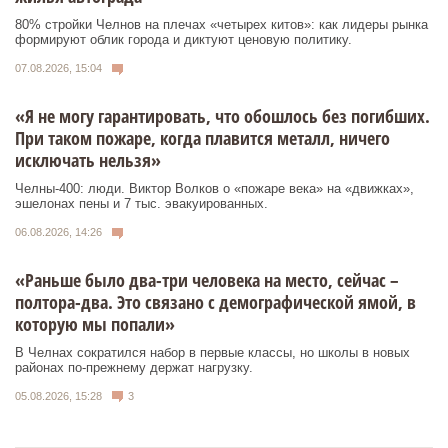
80% стройки Челнов на плечах «четырех китов»: как лидеры рынка
формируют облик города и диктуют ценовую политику.
07.08.2026, 15:04
«Я не могу гарантировать, что обошлось без погибших.
При таком пожаре, когда плавится металл, ничего
исключать нельзя»
Челны-400: люди. Виктор Волков о «пожаре века» на «движках»,
эшелонах пены и 7 тыс. эвакуированных.
06.08.2026, 14:26
«Раньше было два-три человека на место, сейчас –
полтора-два. Это связано с демографической ямой, в
которую мы попали»
В Челнах сократился набор в первые классы, но школы в новых
районах по-прежнему держат нагрузку.
05.08.2026, 15:28
3