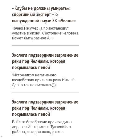
«Клубы не должны умирать»:
спортивный эксперт – о
вынужденной паузе ХК «Челны»
Точно! Не умер, а приостановил
участие в жизни! Состояние человека
может быть разное А ...
Экологи подтвердили загрязнение
реки под Челнами, которая
покрывалась пеной
"Источником негативного
воздействия признана река Иныш".
Давно так не смеялась)))
Экологи подтвердили загрязнение
реки под Челнами, которая
покрывалась пеной
Всё это безобразие происходит в
деревне Иштеряково Тукаевского
района, которая находится ...
.