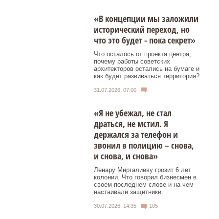
«В концепции мы заложили
исторический переход, но
что это будет - пока секрет»
Что осталось от проекта центра,
почему работы советских
архитекторов остались на бумаге и
как будет развиваться территория?
31.07.2026, 07:00
«Я не убежал, не стал
драться, не мстил. Я
держался за телефон и
звонил в полицию – снова,
и снова, и снова»
Ленару Миргалиеву грозит 6 лет
колонии. Что говорил бизнесмен в
своем последнем слове и на чем
настаивали защитники.
30.07.2026, 14:35
105