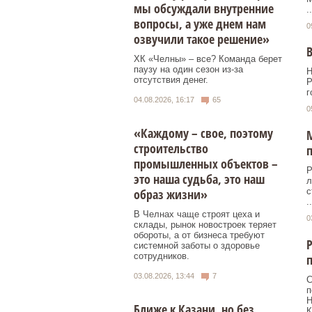
мы обсуждали внутренние
..
вопросы, а уже днем нам
0
озвучили такое решение»
В
ХК «Челны» – все? Команда берет
паузу на один сезон из-за
Н
отсутствия денег.
Р
г
04.08.2026, 16:17
65
0
«Каждому – свое, поэтому
строительство
промышленных объектов –
Р
это наша судьба, это наш
л
образ жизни»
с
..
В Челнах чаще строят цеха и
0
склады, рынок новостроек теряет
обороты, а от бизнеса требуют
системной заботы о здоровье
сотрудников.
03.08.2026, 13:44
7
С
п
Н
Ближе к Казани, но без
К