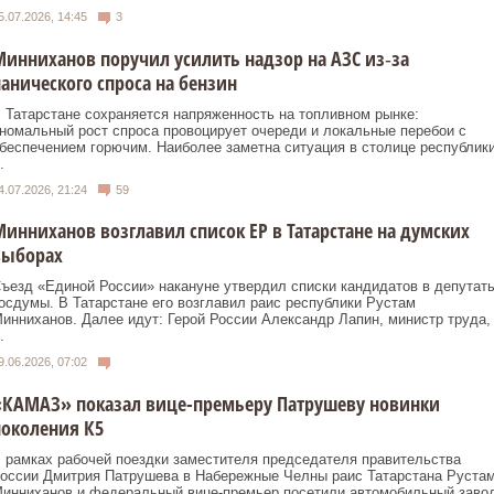
5.07.2026, 14:45
3
инниханов поручил усилить надзор на АЗС из‑за
анического спроса на бензин
 Татарстане сохраняется напряженность на топливном рынке:
номальный рост спроса провоцирует очереди и локальные перебои с
беспечением горючим. Наиболее заметна ситуация в столице республик
.
4.07.2026, 21:24
59
инниханов возглавил список ЕР в Татарстане на думских
выборах
ъезд «Единой России» накануне утвердил списки кандидатов в депутат
осдумы. В Татарстане его возглавил раис республики Рустам
инниханов. Далее идут: Герой России Александр Лапин, министр труда,
.
9.06.2026, 07:02
«КАМАЗ» показал вице-премьеру Патрушеву новинки
околения К5
 рамках рабочей поездки заместителя председателя правительства
оссии Дмитрия Патрушева в Набережные Челны раис Татарстана Руста
инниханов и федеральный вице-премьер посетили автомобильный заво