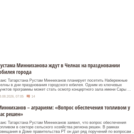
устама Минниханова ждут в Челнах на праздновании
юбилея города
аис Татарстана Рустам Минниханов планирует посетить Набережные
елны в дни празднования городского юбилея. Одним из ключевых
унктов программы может стать осмотр концертного зала имени Сары ...
3.08.2026, 07:05
14
инниханов – аграриям: «Вопрос обеспечения топливом у
ас решен»
аис Татарстана Рустам Минниханов заявил, что вопрос обеспечения
опливом в секторе сельского хозяйства региона решен. В рамках
овещания в Доме правительства РТ он дал ряд поручений по вопросам ..