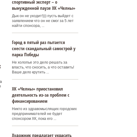
спортивный эксперт – о
вынужденной паузе ХК «Челны»
Дык он не уходит!))) пусть выйдет с
заявлением что он не смог за 5 лет
найти спонсора, ...
Город в пятый раз пытается
снести скандальный самострой у
парка Победы
Не холопье это дело решать за
х
власть, что сносить, а что оставить!
Ваше дело крутить ...
а
е
ХК «Челны» приостановил
деятельность из-за проблем с
финансированием
Никто из здравомыслящих городских
предпринимателей не будет
спонсором ХК, пока его ...
Художник предлагает украсить