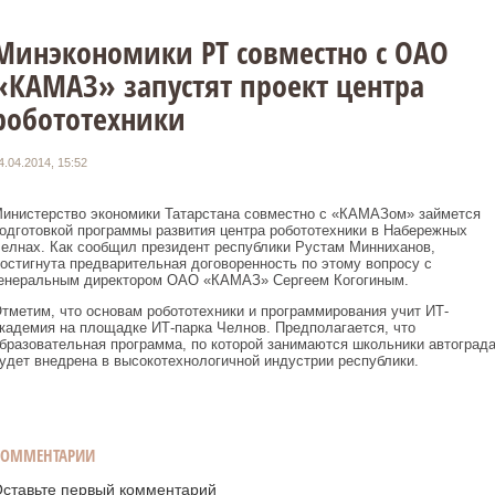
Минэкономики РТ совместно с ОАО
«КАМАЗ» запустят проект центра
робототехники
4.04.2014, 15:52
инистерство экономики Татарстана совместно с «КАМАЗом» займется
одготовкой программы развития центра робототехники в Набережных
елнах. Как сообщил президент республики Рустам Минниханов,
остигнута предварительная договоренность по этому вопросу с
енеральным директором ОАО «КАМАЗ» Сергеем Когогиным.
тметим, что основам робототехники и программирования учит ИТ-
кадемия на площадке ИТ-парка Челнов. Предполагается, что
бразовательная программа, по которой занимаются школьники автограда
удет внедрена в высокотехнологичной индустрии республики.
КОММЕНТАРИИ
ставьте первый комментарий