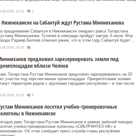
.
9.06.2026, 12:14
1
 Нижнекамске на Сабантуй ждут Рустама Минниханова
а празднование Сабантуя в Нижнекамске ожидают раиса Татарстана
устама Минниханова. Гуляния в химграде пройдут завтра, 6 июня. Мэр
орода Радмир Беляев отмечал ранее, что в этом году Сабантуй будет ...
5.06.2026, 14:25
Минниханов предложил зарезервировать земли под
промплощадки вблизи Челнов
аис Татарстана Рустам Минниханов предложил зарезервировать на 20
ет участки под перспективные промплощадки. Приоритетными зонами
танут территории рядом с крупными городами республики – в том числе
.
3.06.2026, 14:23
6
Рустам Минниханов посетил учебно-тренировочные
полигоны в Нижнекамске
егодня раис Татарстана Рустам Минниханов в рамках рабочей поездки
осетил учебно-тренировочные полигоны «СИБУРИНТЕХ-НК» в
ижнекамске. Об этом сообщает пресс-служба главы республики.
омплекс ...