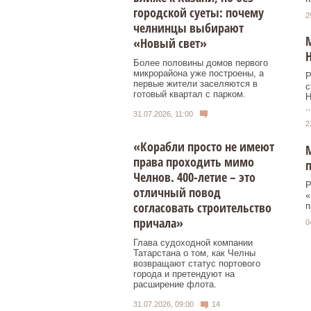
городской суеты: почему
2
челнинцы выбирают
М
«Новый свет»
Н
Более половины домов первого
микрорайона уже построены, а
Р
первые жители заселяются в
с
готовый квартал с парком.
Н
..
31.07.2026, 11:00
2
«Корабли просто не имеют
М
права проходить мимо
п
Челнов. 400-летие – это
Р
отличный повод
«
согласовать строительство
п
причала»
0
Глава судоходной компании
Татарстана о том, как Челны
возвращают статус портового
города и претендуют на
расширение флота.
31.07.2026, 09:00
14