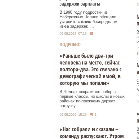
задержек зарплаты
2
В 1998 году подростки из
М
Набережных Челнов обещали
устроить «акцию беспредела»
п
из‑за задержек ...
В
06.08.2026, 07:13
а
о
ПОДРОБНО
..
1
«Раньше было два-три
человека на место, сейчас –
М
полтора-два. Это связано с
демографической ямой, в
С
которую мы попали»
Г
М
В Челнах сократился набор в
..
первые классы, но школы в новых
районах по-прежнему держат
2
нагрузку.
05.08.2026, 15:28
1
п
«Нас собрали и сказали –
В
Р
команду распускают. Утром
М