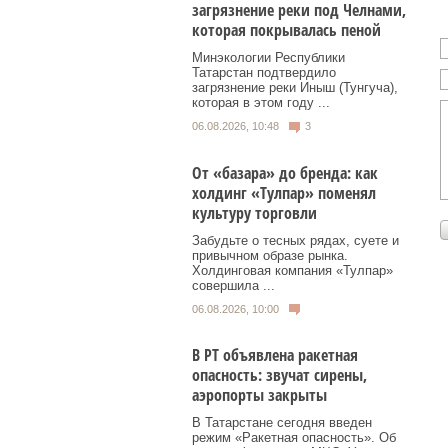
загрязнение реки под Челнами,
которая покрывалась пеной
Минэкологии Республики
Татарстан подтвердило
загрязнение реки Иныш (Тунгуча),
которая в этом году ...
06.08.2026, 10:48
3
От «базара» до бренда: как
холдинг «Тулпар» поменял
культуру торговли
Забудьте о тесных рядах, суете и
привычном образе рынка.
Холдинговая компания «Тулпар»
совершила ...
06.08.2026, 10:00
В РТ объявлена ракетная
опасность: звучат сирены,
аэропорты закрыты
В Татарстане сегодня введен
режим «Ракетная опасность». Об