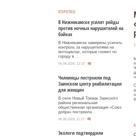
КОРОТКО
В Нижнекамске усилят рейды
против ночных нарушителей на
байках
В Нижнекамске намерены усилить
1
контроль за нарушителями на
мотоциклах, которые гоняют по
городу в ...
М
п
06.08.2026, 12:33
Ч
д
Челнинцы построили под
г
Заинском центр реабилитации
О
для женщин
а
о
В селе Новый Токмак Заинского
б
района региональная
общественная организация «Союз
добра» построила ...
06.08.2026, 11:27
Экологи подтвердили
О