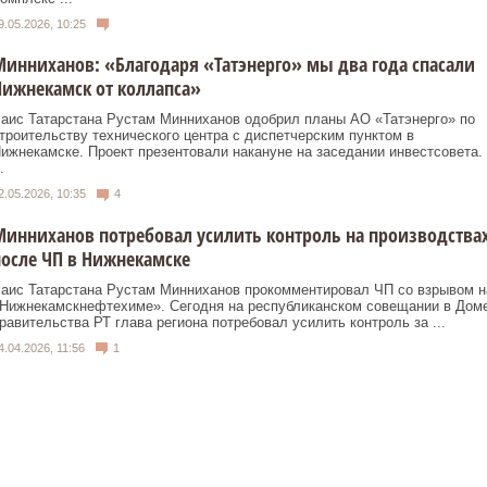
9.05.2026, 10:25
инниханов: «Благодаря «Татэнерго» мы два года спасали
ижнекамск от коллапса»
аис Татарстана Рустам Минниханов одобрил планы АО «Татэнерго» по
троительству технического центра с диспетчерским пунктом в
ижнекамске. Проект презентовали накануне на заседании инвестсовета.
.
2.05.2026, 10:35
4
инниханов потребовал усилить контроль на производства
осле ЧП в Нижнекамске
аис Татарстана Рустам Минниханов прокомментировал ЧП со взрывом н
Нижнекамскнефтехиме». Сегодня на республиканском совещании в Дом
равительства РТ глава региона потребовал усилить контроль за ...
4.04.2026, 11:56
1