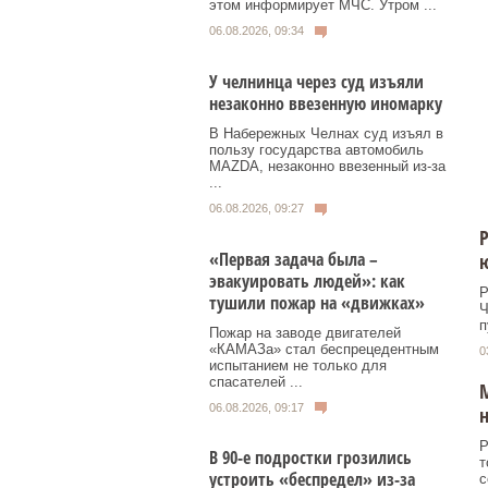
этом информирует МЧС. Утром ...
06.08.2026, 09:34
У челнинца через суд изъяли
незаконно ввезенную иномарку
В Набережных Челнах суд изъял в
пользу государства автомобиль
MAZDA, незаконно ввезенный из‑за
...
06.08.2026, 09:27
Р
«Первая задача была –
эвакуировать людей»: как
Р
тушили пожар на «движках»
Ч
п
Пожар на заводе двигателей
«КАМАЗа» стал беспрецедентным
0
испытанием не только для
спасателей ...
М
06.08.2026, 09:17
н
Р
В 90-е подростки грозились
т
устроить «беспредел» из-за
с