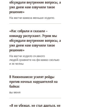
обсуждали внутренние вопросы, а
уже днем нам озвучили такое
решение»
На матчи камаза меньше ходило.
«Нас собрали и сказали –
команду распускают. Утром мы
обсуждали внутренние вопросы, а
уже днем нам озвучили такое
решение»
На матчи ходило оч.много
людей.сравните на фк камаз сколько
и хк челны
В Нижнекамске усилят рейды
против ночных нарушителей на
байках
вы меня
«Я не убежал, не стал драться, не