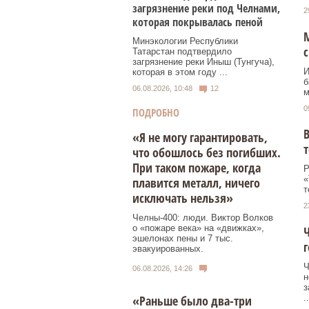
загрязнение реки под Челнами,
2
которая покрывалась пеной
Минэкологии Республики
с
Татарстан подтвердило
загрязнение реки Иныш (Тунгуча),
И
которая в этом году ...
б
06.08.2026, 10:48
12
м
0
ПОДРОБНО
В
«Я не могу гарантировать,
т
что обошлось без погибших.
При таком пожаре, когда
Р
«
плавится металл, ничего
т
исключать нельзя»
2
Челны-400: люди. Виктор Волков
о «пожаре века» на «движках»,
Ч
эшелонах пены и 7 тыс.
г
эвакуированных.
Ч
06.08.2026, 14:26
н
з
..
«Раньше было два-три