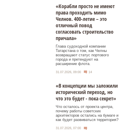
«Корабли просто не имеют
права проходить мимо
Челнов. 400-летие – это
отличный повод
согласовать строительство
причала»
Глава судоходной компании
Татарстана о том, как Челны
возвращают статус портового
города и претендуют на
расширение флота.
31.07.2026, 09:00
14
«В концепции мы заложили
исторический переход, но
что это будет - пока секрет»
Что осталось от проекта центра,
почему работы советских
архитекторов остались на бумаге и
как будет развиваться территория?
31.07.2026, 07:00