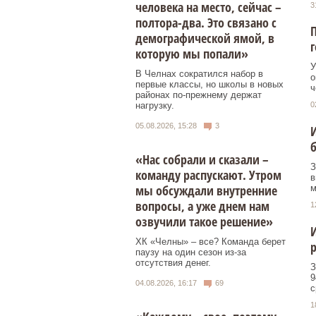
человека на место, сейчас –
3
полтора-два. Это связано с
П
демографической ямой, в
г
которую мы попали»
У
В Челнах сократился набор в
о
первые классы, но школы в новых
ч
районах по-прежнему держат
нагрузку.
0
05.08.2026, 15:28
3
И
«Нас собрали и сказали –
З
команду распускают. Утром
в
мы обсуждали внутренние
м
вопросы, а уже днем нам
1
озвучили такое решение»
И
ХК «Челны» – все? Команда берет
паузу на один сезон из-за
отсутствия денег.
З
9
04.08.2026, 16:17
69
с
1