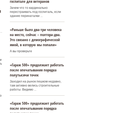
госпитале для ветеранов
Зачем что то кардинально
и
перестраивать под госпиталь, если
здание перинаталки ...
«Раньше было два-три человека
..
на место, сейчас – полтора-два.
Это связано с демографической
ямой, в которую мы попали»
А вы проверьте
и
ть
«Гараж 500» продолжает работать
после опечатывания порядка
полутысячи точек
Заходил на рынок пешком недавно,
там активно велись строительные
работы. Видимо ...
о
«Гараж 500» продолжает работать
после опечатывания порядка