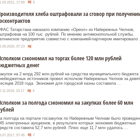
1.03.2021, 17:00
5
роизводителя хлеба оштрафовали за сговор при получени
осконтрактов
ФАС Татарстана наказало компанию «Ореол» из Набережных Челнов,
штрафовав на 100 тыс. рублей. По мнению антимонопольной службы,
елнинское предприятие совместно с компанией-партнером имитировало .
2.09.2020, 07:23
сполком сэкономил на торгах более 120 млн рублей
бюджетных денег
акупок на 2 млрд 292 млн рублей на средства муниципального бюджета 
небюджетных источников провел исполком Набережных Челнов за девя
есяцев 2018 года. Экономия для городской казны составила ...
2.11.2018, 10:17
4
сполком за полгода сэкономил на закупках более 60 млн
рублей
а полгода на портале госзакупок по Набережным Челнам было проведен
45 электронных аукционов, в результате которых экономия бюджетных
редств составила 52,7 млн рублей. Плюс еще 11,7 млн удалось ...
8.07.2017, 07:45
7