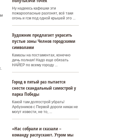
полутысячи точек
Ну надеюсь кафешки эти
пожароопасные разгонят, всё таки
ии
огонь и гсм под одной крышей это ...
Художник предлагает украсить
пустые зоны Челнов городскими
символами
Камазы на постаментах, конечно
дичь полная! Надо еще обязать
НАЙЕР по всему городу ...
.
Город в пятый раз пытается
снести скандальный самострой у
парка Победы
Какой там долгострой убрать!
Арбузников с Первой дороги никак не
могут извести, не то, ...
«Нас собрали и сказали –
команду распускают. Утром мы