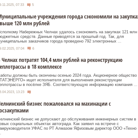
9.11.2025, 07:33
5
Муниципальные учреждения города сэкономили на закупка
выше 120 млн рублей
сполкому Набережных Челнах удалось сэкономить на закупках 121 млн
юджетных средств. Данные приводятся за прошлый год. Так, для
униципальных заказчиков города проведено 792 электронных ...
9.02.2025, 07:04
6
 Челнах потратят 104,4 млн рублей на реконструкцию
еплотрассы в 18 комплексе
аботы должны быть окончены осенью 2024 года. Акционерное общество
ТАТЭНЕРГО» ищет исполнителя для выполнения реконструкции
еплотрассы в посёлке ЗЯБ. Соответствующую информацию компания ...
3.04.2023, 13:23
елнинский бизнес пожаловался на махинации с
осзакупками
елнинский бизнес не допускают до обслуживания инженерных систем в
овых социальных объектах автограда. Как заявил на встрече с
амруководителя УФАС по РТ Алмазом Яфизовым директор ООО «Техно
.