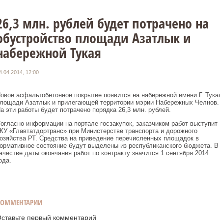
26,3 млн. рублей будет потрачено на
обустройство площади Азатлык и
набережной Тукая
4.04.2014, 12:00
овое асфальтобетонное покрытие появится на набережной имени Г. Тука
лощади Азатлык и прилегающей территории мэрии Набережных Челнов.
а эти работы будет потрачено порядка 26,3 млн. рублей.
огласно информации на портале госзакупок, заказчиком работ выступит
КУ «Главтатдортранс» при Министерстве транспорта и дорожного
озяйства РТ. Средства на приведение перечисленных площадок в
ормативное состояние будут выделены из республиканского бюджета. В
ачестве даты окончания работ по контракту значится 1 сентября 2014
ода.
КОММЕНТАРИИ
ставьте первый комментарий