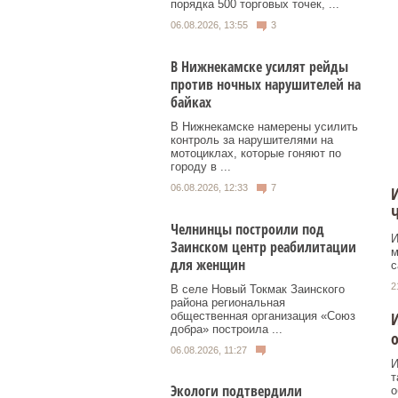
порядка 500 торговых точек, ...
06.08.2026, 13:55
3
В Нижнекамске усилят рейды
против ночных нарушителей на
байках
В Нижнекамске намерены усилить
контроль за нарушителями на
мотоциклах, которые гоняют по
городу в ...
06.08.2026, 12:33
7
И
Челнинцы построили под
И
Заинском центр реабилитации
м
для женщин
с
2
В селе Новый Токмак Заинского
района региональная
И
общественная организация «Союз
добра» построила ...
о
06.08.2026, 11:27
И
т
Экологи подтвердили
о