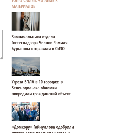
ТОП-3 САМЫХ ЧИТАЕМЫХ
МАТЕРИАЛОВ
Замначальника отдела
Гостехнадзора Челнов Рамиля
Бурганова отправили в СИЗО
Угроза БПЛА в 10 городах: в
Зеленодольске обломки
повредили гражданский объект
«Домкору» Гайнуллова одобрили
проект дома премиум-класса у