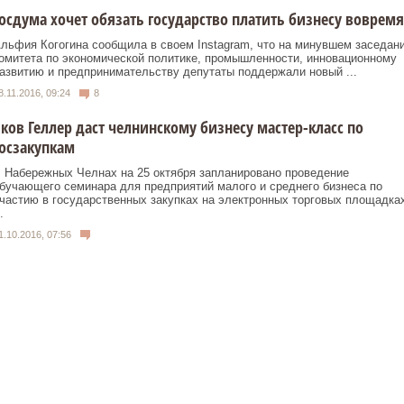
осдума хочет обязать государство платить бизнесу вовремя
льфия Когогина сообщила в своем Instagram, что на минувшем заседан
омитета по экономической политике, промышленности, инновационному
азвитию и предпринимательству депутаты поддержали новый ...
8.11.2016, 09:24
8
ков Геллер даст челнинскому бизнесу мастер-класс по
осзакупкам
 Набережных Челнах на 25 октября запланировано проведение
бучающего семинара для предприятий малого и среднего бизнеса по
частию в государственных закупках на электронных торговых площадках
.
1.10.2016, 07:56