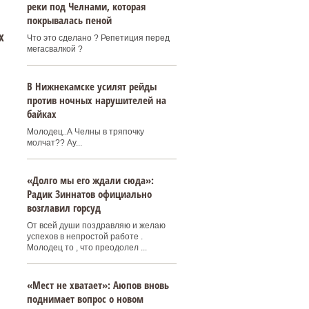
реки под Челнами, которая
покрывалась пеной
х
Что это сделано ? Репетиция перед
мегасвалкой ?
В Нижнекамске усилят рейды
против ночных нарушителей на
байках
Молодец..А Челны в тряпочку
молчат?? Ау...
«Долго мы его ждали сюда»:
Радик Зиннатов официально
возглавил горсуд
От всей души поздравляю и желаю
успехов в непростой работе .
Молодец то , что преодолел ...
«Мест не хватает»: Аюпов вновь
поднимает вопрос о новом