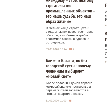
«Каждому – свое, поэтому
Г
строительство
промышленных объектов –
А
это наша судьба, это наш
к
р
образ жизни»
1
В Челнах чаще строят цеха и
склады, рынок новостроек теряет
Я
обороты, а от бизнеса требуют
г
системной заботы о здоровье
сотрудников.
В
о
03.08.2026, 13:44
7
у
..
Ближе к Казани, но без
2
городской суеты: почему
челнинцы выбирают
«Новый свет»
Более половины домов первого
микрорайона уже построены, а
первые жители заселяются в
готовый квартал с парком.
31.07.2026, 11:00