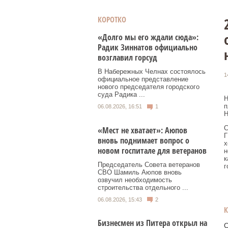
КОРОТКО
«Долго мы его ждали сюда»:
Радик Зиннатов официально
возглавил горсуд
В Набережных Челнах состоялось
1
официальное представление
нового председателя городского
суда Радика ...
Н
п
06.08.2026, 16:51
1
Н
С
«Мест не хватает»: Аюпов
Г
вновь поднимает вопрос о
х
новом госпитале для ветеранов
н
к
Председатель Совета ветеранов
г
СВО Шамиль Аюпов вновь
озвучил необходимость
строительства отдельного ...
06.08.2026, 15:43
2
Бизнесмен из Питера открыл на
О