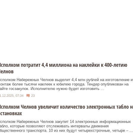
сполком потратит 4,4 миллиона на наклейки к 400-летию
Челнов
сполком Набережных Челнов выделит 4,4 млн рублей на изготовление и
онтаж более тысячи наклеек к юбилею города. Тендер опубликован на
айте госзакупок. Исполнителю нужно будет изготовить ...
1.12.2025, 07:34
23
сполком Челнов увеличит количество электронных табло н
становках
сполком Набережных Челнов закупит 14 электронных информационных
абло, которые позволяют отслеживать интервалы движения
бщественного транспорта. 10 из них будут четырехстрочные, четыре – ...