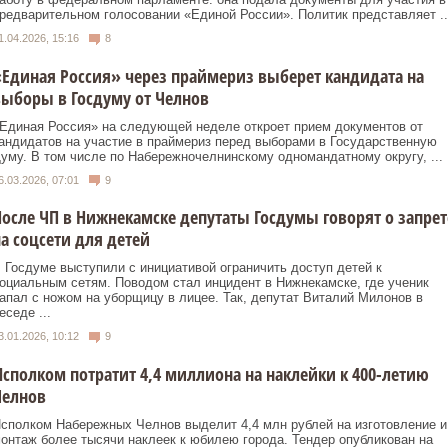
редварительном голосовании «Единой России». Политик представляет ..
1.04.2026, 15:16
8
Единая Россия» через праймериз выберет кандидата на
ыборы в Госдуму от Челнов
Единая Россия» на следующей неделе откроет прием документов от
андидатов на участие в праймериз перед выборами в Государственную
уму. В том числе по Набережночелнинскому одномандатному округу, ...
6.03.2026, 07:01
9
осле ЧП в Нижнекамске депутаты Госдумы говорят о запрет
а соцсети для детей
 Госдуме выступили с инициативой ограничить доступ детей к
оциальным сетям. Поводом стал инцидент в Нижнекамске, где ученик
апал с ножом на уборщицу в лицее. Так, депутат Виталий Милонов в
еседе ...
3.01.2026, 10:12
9
сполком потратит 4,4 миллиона на наклейки к 400-летию
Челнов
сполком Набережных Челнов выделит 4,4 млн рублей на изготовление и
онтаж более тысячи наклеек к юбилею города. Тендер опубликован на