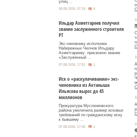
О
улиц ...
о
08.08.2026, 07:19
4
О
1
Ильдар Ахметгареев получил
П
звание заслуженного строителя
О
РТ
т
п
Экс‑чиновнику исполкома
О
Набережных Челнов Ильдару
Ахметгарееву присвоено звание
1
«Заслуженный ...
А
07.08.2026, 17:51
1
п
р
Ч
Иск о «раскулачивании» экс-
м
чиновника из Актаныша
О
Ильясова вырос до 45
миллионов
1
А
Прокуратура Муслюмовского
р
района увеличила размер исковых
О
требований по гражданскому иску
к бывшему ...
1
07.08.2026, 17:00
1