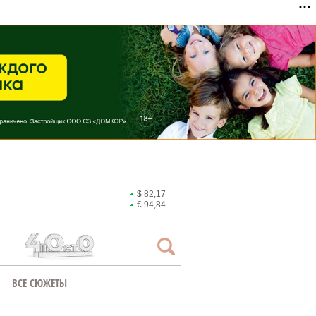
$ 82,17
€ 94,84
ВСЕ СЮЖЕТЫ