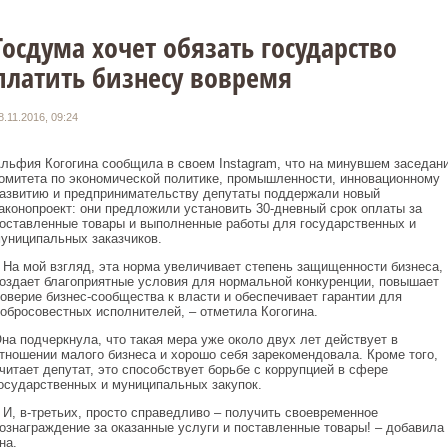
Госдума хочет обязать государство
платить бизнесу вовремя
8.11.2016, 09:24
льфия Когогина сообщила в своем Instagram, что на минувшем заседан
омитета по экономической политике, промышленности, инновационному
азвитию и предпринимательству депутаты поддержали новый
аконопроект: они предложили установить 30-дневный срок оплаты за
оставленные товары и выполненные работы для государственных и
униципальных заказчиков.
 На мой взгляд, эта норма увеличивает степень защищенности бизнеса,
оздает благоприятные условия для нормальной конкуренции, повышает
оверие бизнес-сообщества к власти и обеспечивает гарантии для
обросовестных исполнителей, – отметила Когогина.
на подчеркнула, что такая мера уже около двух лет действует в
тношении малого бизнеса и хорошо себя зарекомендовала. Кроме того,
читает депутат, это способствует борьбе с коррупцией в сфере
осударственных и муниципальных закупок.
 И, в-третьих, просто справедливо – получить своевременное
ознаграждение за оказанные услуги и поставленные товары! – добавила
на.