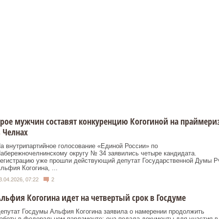
рое мужчин составят конкуренцию Когогиной на праймери
 Челнах
а внутрипартийное голосование «Единой России» по
абережночелнинскому округу № 34 заявились четыре кандидата.
егистрацию уже прошли действующий депутат Государственной Думы 
льфия Когогина, ...
3.04.2026, 07:22
2
льфия Когогина идет на четвертый срок в Госдуме
епутат Госдумы Альфия Когогина заявила о намерении продолжить
аботу в федеральном парламенте: она подала документы для участия в