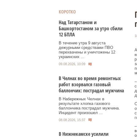
КОРОТКО
Над Татарстаном и
Башкортостаном за утро сбили
12 БПЛА
1
В течение утра 9 августа
дежурными средствами ПВО
А
перехвачены и уничтожены 12
к
украинских ...
р
з
09.08.2026, 10:09
п
м
В Челнах во время ремонтных
–
работ взорвался газовый
с
баллончик: пострадал мужчина
д
д
В Набережных Челнах в
результате хлопка газового
О
баллончика пострадал мужчина.
о
Инцидент произошел ...
с
г
08.08.2026, 15:37
–
в
В Нижнекамске усилили
о