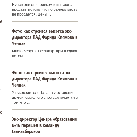
Ну так они его целиком и пытаются
продать, потому что по одному месту
не продается. Цены ...
а
Фото: как строится высотка экс-
директора ПАД Фарида Киямова в
Челнах
Много берут инвестквартиры и сдают
потом
Фото: как строится высотка экс-
директора ПАД Фарида Киямова в
Челнах
ь
У руководителя Талана угол зрения
другой, смысл его слов заключается в
том, что ...
х
Экс-директор Центра образования
№16 перешел в команду
Галиакберовой