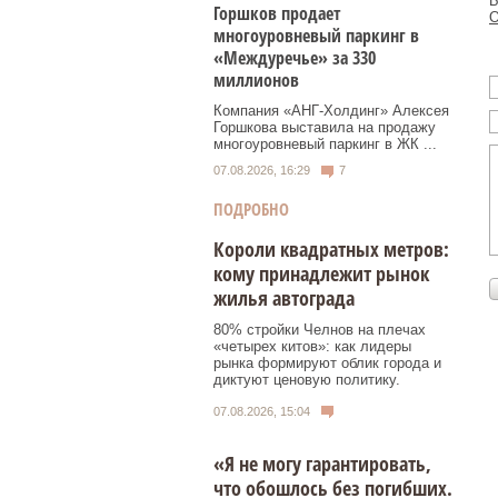
Б
Горшков продает
О
многоуровневый паркинг в
«Междуречье» за 330
миллионов
Компания «АНГ-Холдинг» Алексея
Горшкова выставила на продажу
многоуровневый паркинг в ЖК ...
07.08.2026, 16:29
7
ПОДРОБНО
Короли квадратных метров:
кому принадлежит рынок
жилья автограда
80% стройки Челнов на плечах
«четырех китов»: как лидеры
рынка формируют облик города и
диктуют ценовую политику.
07.08.2026, 15:04
«Я не могу гарантировать,
что обошлось без погибших.