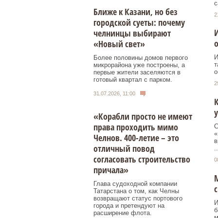
с
Ближе к Казани, но без
2
городской суеты: почему
И
челнинцы выбирают
о
«Новый свет»
И
Более половины домов первого
т
микрорайона уже построены, а
о
первые жители заселяются в
готовый квартал с парком.
2
31.07.2026, 11:00
«Корабли просто не имеют
права проходить мимо
С
«
Челнов. 400-летие – это
в
отличный повод
..
согласовать строительство
0
причала»
Глава судоходной компании
с
Татарстана о том, как Челны
возвращают статус портового
И
города и претендуют на
б
расширение флота.
м