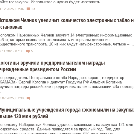
айте госзакупок. Исполнителю нужно будет изготовить ...
1.12.2025, 07:34
23
сполком Челнов увеличит количество электронных табло н
становках
сполком Набережных Челнов закупит 14 электронных информационных
абло, которые позволяют отслеживать интервалы движения
бщественного транспорта. 10 из них будут четырехстрочные, четыре – ...
9.11.2025, 07:33
5
Когогины вручили предпринимателям награды
учрежденные президентом России
опредседатель Центрального штаба Народного фронт, гендиректор
КАМАЗа» Сергей Когогин и депутат Госдумы РФ Альфия Когогина
ручили награды российским предпринимателям в номинации «За помощ
.
8.07.2025, 07:39
Муниципальные учреждения города сэкономили на закупка
выше 120 млн рублей
сполкому Набережных Челнах удалось сэкономить на закупках 121 млн
юджетных средств. Данные приводятся за прошлый год. Так, для
униципальных заказчиков города проведено 792 электронных ...