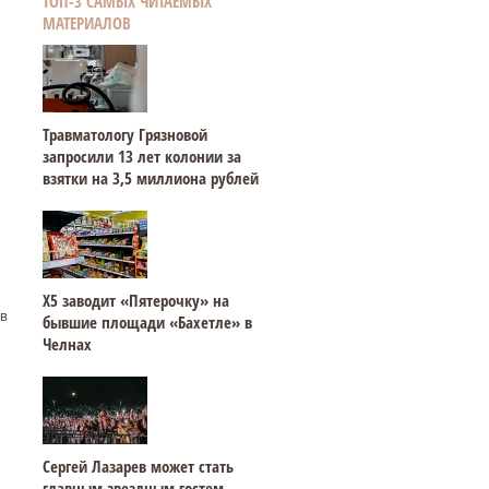
ТОП-3 САМЫХ ЧИТАЕМЫХ
МАТЕРИАЛОВ
Травматологу Грязновой
запросили 13 лет колонии за
взятки на 3,5 миллиона рублей
Х5 заводит «Пятерочку» на
ив
бывшие площади «Бахетле» в
Челнах
Сергей Лазарев может стать
главным звездным гостем