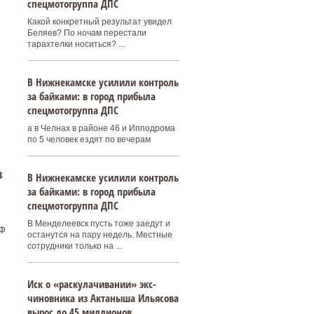
спецмотогруппа ДПС
Какой конкретный результат увидел
Беляев? По ночам перестали
тарахтелки носиться? ...
В Нижнекамске усилили контроль
за байками: в город прибыла
спецмотогруппа ДПС
а в Челнах в районе 46 и Ипподрома
по 5 человек ездят по вечерам
з
В Нижнекамске усилили контроль
за байками: в город прибыла
спецмотогруппа ДПС
В Менделеевск пусть тоже заедут и
РФ
останутся на пару недель. Местные
сотрудники только на ...
Иск о «раскулачивании» экс-
чиновника из Актаныша Ильясова
вырос до 45 миллионов