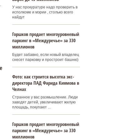
.
У нас прокуратуре надо проверить в
исполкоме и мэрии , столько всего
найдут
Горшков продает многоуровневый
паркинг в «Междуречье» за 330
миллионов
Будет забавно, если новый владелец
снесет парковку и простроит башню)
е
Фото: как строится высотка экс-
директора ПАД Фарида Киямова в
Челнах
Странное у вас размышление. Люди
заводят детей, увеличивают жилую
площадь, покупают ...
Горшков продает многоуровневый
паркинг в «Междуречье» за 330
миллионов