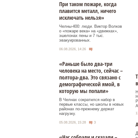
При таком пожаре, когда
плавится металл, ничего
исключать нельзя»
Челны-400: люди. Виктор Волков
о «пожаре века» на «движках»,
эшелонах пены и 7 тыс.
эвакуированных.
06.08.2026, 14:26
«Раньше было два-три
человека на место, сейчас –
Т
полтора-два. Это связано с
в
демографической ямой, в
которую мы попали»
Н
Н
В Челнах сократился набор в
Р
первые классы, но школы в новых
А
районах по-прежнему держат
1
нагрузку.
05.08.2026, 15:28
3
А
Д
«Нас собрали и сказали –
р