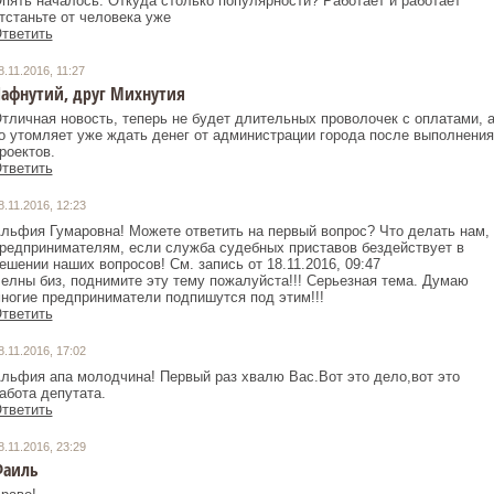
пять началось. Откуда столько популярности? Работает и работает
тстаньте от человека уже
тветить
8.11.2016, 11:27
афнутий, друг Михнутия
тличная новость, теперь не будет длительных проволочек с оплатами, 
о утомляет уже ждать денег от администрации города после выполнения
роектов.
тветить
8.11.2016, 12:23
льфия Гумаровна! Можете ответить на первый вопрос? Что делать нам,
редпринимателям, если служба судебных приставов бездействует в
ешении наших вопросов! См. запись от 18.11.2016, 09:47
елны биз, поднимите эту тему пожалуйста!!! Серьезная тема. Думаю
ногие предприниматели подпишутся под этим!!!
тветить
8.11.2016, 17:02
льфия апа молодчина! Первый раз хвалю Вас.Вот это дело,вот это
абота депутата.
тветить
8.11.2016, 23:29
Фаиль