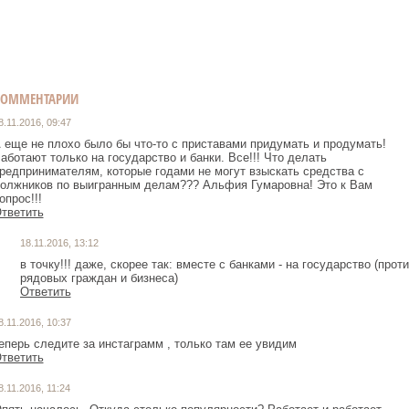
КОММЕНТАРИИ
8.11.2016, 09:47
 еще не плохо было бы что-то с приставами придумать и продумать!
аботают только на государство и банки. Все!!! Что делать
редпринимателям, которые годами не могут взыскать средства с
олжников по выигранным делам??? Альфия Гумаровна! Это к Вам
опрос!!!
тветить
18.11.2016, 13:12
в точку!!! даже, скорее так: вместе с банками - на государство (прот
рядовых граждан и бизнеса)
Ответить
8.11.2016, 10:37
еперь следите за инстаграмм , только там ее увидим
тветить
8.11.2016, 11:24