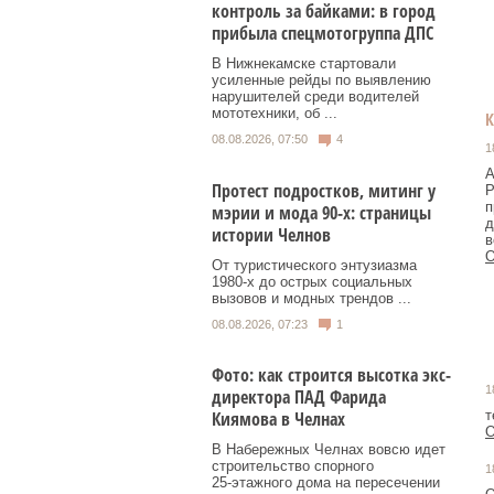
контроль за байками: в город
прибыла спецмотогруппа ДПС
В Нижнекамске стартовали
усиленные рейды по выявлению
нарушителей среди водителей
мототехники, об ...
08.08.2026, 07:50
4
1
А
Протест подростков, митинг у
Р
п
мэрии и мода 90-х: страницы
д
истории Челнов
в
О
От туристического энтузиазма
1980‑х до острых социальных
вызовов и модных трендов ...
08.08.2026, 07:23
1
Фото: как строится высотка экс-
1
директора ПАД Фарида
т
Киямова в Челнах
О
В Набережных Челнах вовсю идет
строительство спорного
1
25‑этажного дома на пересечении