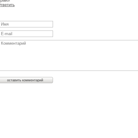
раво!
тветить