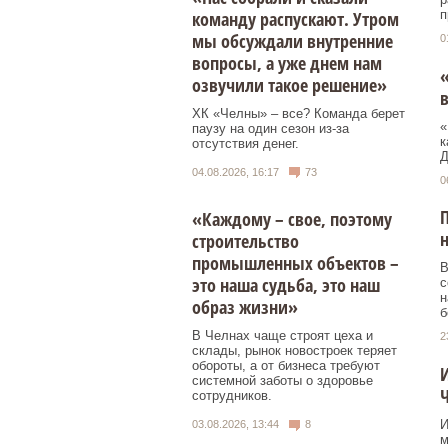
команду распускают. Утром
п
мы обсуждали внутренние
0
вопросы, а уже днем нам
«
озвучили такое решение»
в
ХК «Челны» – все? Команда берет
«
паузу на один сезон из-за
к
отсутствия денег.
Д
04.08.2026, 16:17
73
0
П
«Каждому – свое, поэтому
н
строительство
промышленных объектов –
В
это наша судьба, это наш
с
н
образ жизни»
б
В Челнах чаще строят цеха и
2
склады, рынок новостроек теряет
обороты, а от бизнеса требуют
И
системной заботы о здоровье
сотрудников.
И
03.08.2026, 13:44
8
м