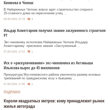
Киямова в Челнах
В Набережных Челнах вовсю идет строительство спорного
25‑этажного дома на пересечении улиц ...
08.08.2026, 07:19
4
Ильдар Ахметгареев получил звание заслуженного строителя
РТ
Экс‑чиновнику исполкома Набережных Челнов Ильдару
Ахметгарееву присвоено звание «Заслуженный ...
07.08.2026, 17:51
1
Иск о «раскулачивании» экс-чиновника из Актаныша
Ильясова вырос до 45 миллионов
Прокуратура Муслюмовского района увеличила размер исковых
требований по гражданскому иску к бывшему ...
07.08.2026, 17:00
1
ПОДРОБНО
Короли квадратных метров: кому принадлежит рынок
жилья автограда