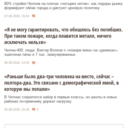
80% стройки Челнов на плечах «четырех китов»: как лидеры рынка
формируют облик города и диктуют ценовую политику.
07.08.2026, 15:04
«Я не могу гарантировать, что обошлось без погибших.
При таком пожаре, когда плавится металл, ничего
исключать нельзя»
Челны-400: люди. Виктор Волков о «пожаре века» на «движках»,
эшелонах пены и 7 тыс. эвакуированных.
06.08.2026, 14:26
«Раньше было два-три человека на место, сейчас –
полтора-два. Это связано с демографической ямой, в
которую мы попали»
В Челнах сократился набор в первые классы, но школы в новых
районах по-прежнему держат нагрузку.
05.08.2026, 15:28
3