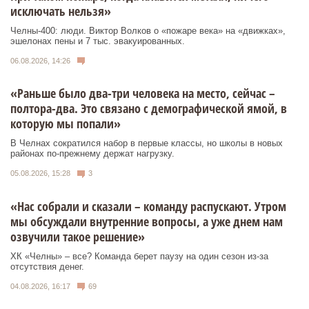
исключать нельзя»
Челны-400: люди. Виктор Волков о «пожаре века» на «движках»,
эшелонах пены и 7 тыс. эвакуированных.
06.08.2026, 14:26
«Раньше было два-три человека на место, сейчас –
полтора-два. Это связано с демографической ямой, в
которую мы попали»
В Челнах сократился набор в первые классы, но школы в новых
районах по-прежнему держат нагрузку.
05.08.2026, 15:28
3
«Нас собрали и сказали – команду распускают. Утром
мы обсуждали внутренние вопросы, а уже днем нам
озвучили такое решение»
ХК «Челны» – все? Команда берет паузу на один сезон из-за
отсутствия денег.
04.08.2026, 16:17
69