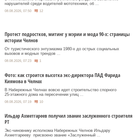
нарушителей среди водителей мототехники, об ...
08.08.2026, 07:50
12
Протест подростков, митинг у мэрии и мода 90-х: страницы
истории Челнов
От туристического энтузиазма 1980‑х до острых социальных
вызовов и модных трендов ...
08.08.2026, 07:23
1
Фото: как строится высотка экс-директора ПАД Фарида
Киямова в Челнах
В Набережных Челнах вовсю идет строительство спорного
25‑этажного дома на пересечении улиц ...
08.08.2026, 07:19
10
Ильдар Ахметгареев получил звание заслуженного строителя
РТ
Экс‑чиновнику исполкома Набережных Челнов Ильдару
Ахметгарееву присвоено звание «Заслуженный ...