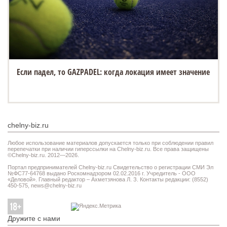
Если падел, то GAZPADEL: когда локация имеет значение
chelny-biz.ru
Любое использование материалов допускается только при соблюдении правил
перепечатки при наличии гиперссылки на Chelny-biz.ru. Все права защищены
©Chelny-biz.ru. 2012—2026.
Портал предпринимателей Chelny-biz.ru Свидетельство о регистрации СМИ Эл
№ФС77-64768 выдано Роскомнадзором 02.02.2016 г. Учредитель - ООО
«Деловой». Главный редактор – Ахметзянова Л. З. Контакты редакции: (8552)
450-575,
news@chelny-biz.ru
Дружите с нами