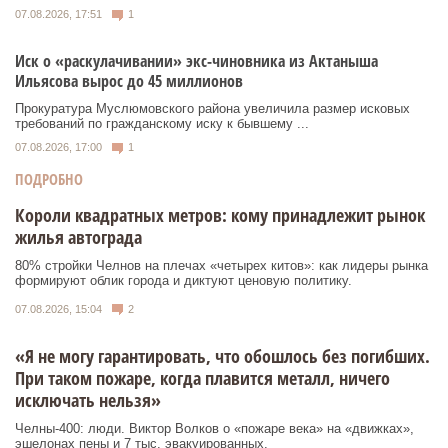
07.08.2026, 17:51
1
Иск о «раскулачивании» экс-чиновника из Актаныша
Ильясова вырос до 45 миллионов
Прокуратура Муслюмовского района увеличила размер исковых
требований по гражданскому иску к бывшему ...
07.08.2026, 17:00
1
ПОДРОБНО
Короли квадратных метров: кому принадлежит рынок
жилья автограда
80% стройки Челнов на плечах «четырех китов»: как лидеры рынка
формируют облик города и диктуют ценовую политику.
07.08.2026, 15:04
2
«Я не могу гарантировать, что обошлось без погибших.
При таком пожаре, когда плавится металл, ничего
исключать нельзя»
Челны-400: люди. Виктор Волков о «пожаре века» на «движках»,
эшелонах пены и 7 тыс. эвакуированных.