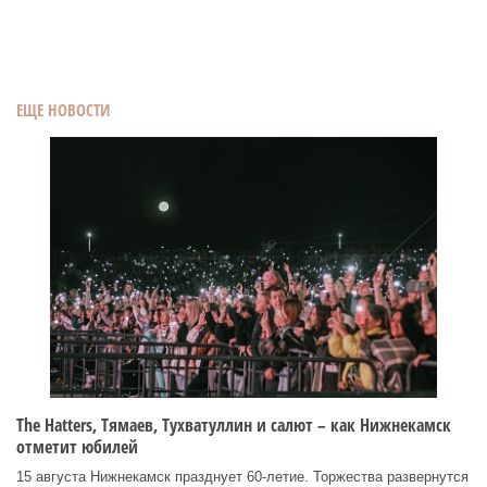
ЕЩЕ НОВОСТИ
Тhe Нatters, Тямаев, Тухватуллин и салют – как Нижнекамск
отметит юбилей
15 августа Нижнекамск празднует 60‑летие. Торжества развернутся