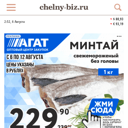
$ 80,93
2:52
, 6 Августа
€ 93,19
РЕКЛАМА