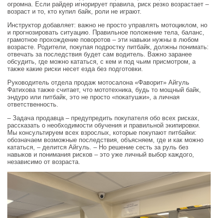
огромна. Если райдер игнорирует правила, риск резко возрастает –
возраст и то, кто купил байк, роли не играют.
Инструктор добавляет: важно не просто управлять мотоциклом, но
и прогнозировать ситуацию. Правильное положение тела, баланс,
грамотное прохождение поворотов – эти навыки нужны в любом
возрасте. Родители, покупая подростку питбайк, должны понимать:
отвечать за последствия будет сам водитель. Важно заранее
обсудить, где можно кататься, с кем и под чьим присмотром, а
также какие риски несет езда без подготовки.
Руководитель отдела продаж мотосалона «Фаворит» Айгуль
Фатихова также считает, что мототехника, будь то мощный байк,
эндуро или питбайк, это не просто «покатушки», а личная
ответственность.
– Задача продавца – предупредить покупателя обо всех рисках,
рассказать о необходимости обучения и правильной экипировки.
Мы консультируем всех взрослых, которые покупают питбайки:
обозначаем возможные последствия, объясняем, где и как можно
кататься, – делится Айгуль. – Но решение сесть за руль без
навыков и понимания рисков – это уже личный выбор каждого,
независимо от возраста.