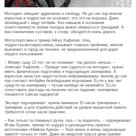
Мотоцикл обещает адреналин и свободу. Но до сих пор многие
взрослые и подростки не осознают, что это не игрушка. Даже
безобидный с виду питбайк. Без навыков и осознания
ответственности любая поездка может обернуться трагедией. А
восстановление суставов, к слову, обходится очень дорого.
Мотоспортсмен и тренер Айгиз Хафизов, отец
подростка‑мотокроссмена, называет главную проблему: многие
выезжают в город на технике, не предназначенной для дорог
общего пользования.
– Моему сыну 13 лет, но он понимает: так делать нельзя, –
отмечает Хафизов. – Прежде чем садиться на мотоцикл, нужно
иметь физическую подготовку и подходящую экипировку. А
взрослые зачастую недостаточно информированы: многие до сих
пор считают питбайки безобидными игрушками. Если у вас нет
средств на экипировку – лучше вообще не начинайте. Если
сопоставить расходы на лечение после падения, экипировка
покажется совсем недорогой.
Эксперт подчеркивает: нужны минимум 15 часов тренировок с
тренером, а для отработки действий на уровне мышечной памяти
требуются сотни часов практики.
– Как только ты повернул ручку газа – ты водитель, – подчеркивает
Игорь Буркин, тренер по эндуро и руководитель проката
мототехники «Найком Арена». – Твоя жизнь и жизнь окружающих
зависят только от тебя. Даже на закрытой трассе цена ошибки