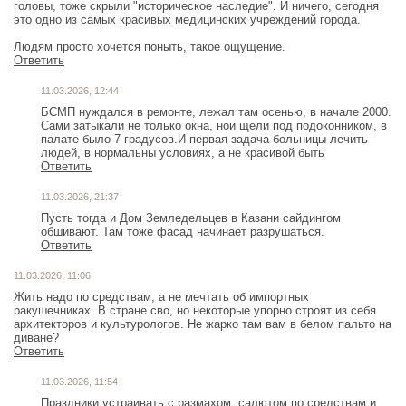
головы, тоже скрыли "историческое наследие". И ничего, сегодня
это одно из самых красивых медицинских учреждений города.
Людям просто хочется поныть, такое ощущение.
Ответить
11.03.2026, 12:44
БСМП нуждался в ремонте, лежал там осенью, в начале 2000.
Сами затыкали не только окна, нои щели под подоконником, в
палате было 7 градусов.И первая задача больницы лечить
людей, в нормальны условиях, а не красивой быть
Ответить
11.03.2026, 21:37
Пусть тогда и Дом Земледельцев в Казани сайдингом
обшивают. Там тоже фасад начинает разрушаться.
Ответить
11.03.2026, 11:06
Жить надо по средствам, а не мечтать об импортных
ракушечниках. В стране сво, но некоторые упорно строят из себя
архитекторов и культурологов. Не жарко там вам в белом пальто на
диване?
Ответить
11.03.2026, 11:54
Праздники устраивать с размахом, салютом по средствам и