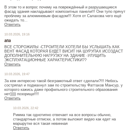
В этом то и вопрос почему на повреждённый и разрушаещиеся
фасад здания накладывают композитных панели!!! Они тупо прячут
проблему за алюминевым фасадом!!! Хотя от Салахова чего ещё
ожидать то...
Ответить
10.03.2026, 19:16
апа
ВСЕ СТОРОЖИЛЫ -СТРОИТЕЛИ ХОТЕЛИ БЫ УСЛЫШАТЬ.КАК
ВЕНТ ФАСАД КОТОРАЯ БУДЕТ ВИСИТ НА ШУРУПАХ ИСОЗДАСТ
ДОПОЛНИТЕЛЬНУЮ НАГРУЗКУ НА ЗДАНИЕ -УЛУЩИТЬ
ЭКСПЛУАТАЦИОННЫЕ ХАРАКТЕРИСТИКИ??
Ответить
10.03.2026, 19:47
За кем интересно такой безграмотный ответ сделали?!!! Небось
состряпал и подмахнул зам по строительству Фаттахов Мансур, у
которого кажись даже профильного строительного образования
Ответить
10.03.2026, 22:42
Римма так однотипно отвечает на все вопросы обычно,
стандартные отписки, а потом выложит видео как едет на
маршрутке вся такая невинная
Ответить