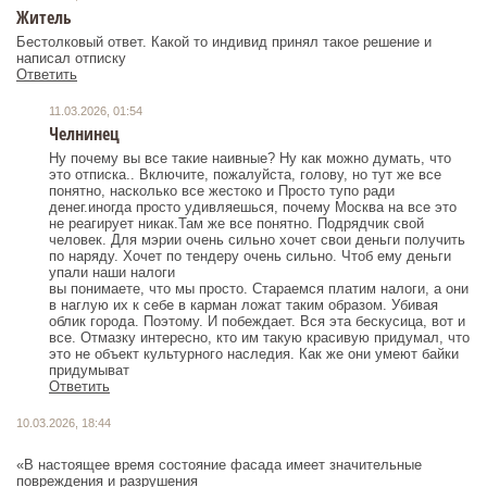
Житель
Бестолковый ответ. Какой то индивид принял такое решение и
написал отписку
Ответить
11.03.2026, 01:54
Челнинец
Ну почему вы все такие наивные? Ну как можно думать, что
это отписка.. Включите, пожалуйста, голову, но тут же все
понятно, насколько все жестоко и Просто тупо ради
денег.иногда просто удивляешься, почему Москва на все это
не реагирует никак.Там же все понятно. Подрядчик свой
человек. Для мэрии очень сильно хочет свои деньги получить
по наряду. Хочет по тендеру очень сильно. Чтоб ему деньги
упали наши налоги
вы понимаете, что мы просто. Стараемся платим налоги, а они
в наглую их к себе в карман ложат таким образом. Убивая
облик города. Поэтому. И побеждает. Вся эта бескусица, вот и
все. Отмазку интересно, кто им такую красивую придумал, что
это не объект культурного наследия. Как же они умеют байки
придумыват
Ответить
10.03.2026, 18:44
«В настоящее время состояние фасада имеет значительные
повреждения и разрушения