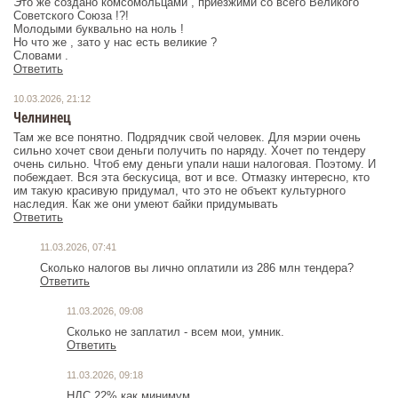
Это же создано комсомольцами , приезжими со всего Великого
Советского Союза !?!
Молодыми буквально на ноль !
Но что же , зато у нас есть великие ?
Словами .
Ответить
10.03.2026, 21:12
Челнинец
Там же все понятно. Подрядчик свой человек. Для мэрии очень
сильно хочет свои деньги получить по наряду. Хочет по тендеру
очень сильно. Чтоб ему деньги упали наши налоговая. Поэтому. И
побеждает. Вся эта бескусица, вот и все. Отмазку интересно, кто
им такую красивую придумал, что это не объект культурного
наследия. Как же они умеют байки придумывать
Ответить
11.03.2026, 07:41
Сколько налогов вы лично оплатили из 286 млн тендера?
Ответить
11.03.2026, 09:08
Сколько не заплатил - всем мои, умник.
Ответить
11.03.2026, 09:18
НДС 22% как минимум