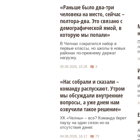
«Раньше было два-три
человека на место, сейчас –
полтора-два. Это связано с
М
демографической ямой, в
которую мы попали»
П
В Челнах сократился набор в
л
первые классы, но школы в новых
о
районах по-прежнему держат
нагрузку.
3
05.08.2026, 15:28
3
И
к
«Нас собрали и сказали –
И
команду распускают. Утром
о
мы обсуждали внутренние
о
вопросы, а уже днем нам
1
озвучили такое решение»
Е
ХК «Челны» – все? Команда берет
и
паузу на один сезон из-за
отсутствия денег.
А
ц
04.08.2026, 16:17
73
р