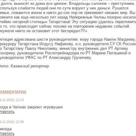
 долги, выносят из дома все ценное. Владельцы салонов – преступники,
спользуя слабости людей они по сути воруют у них деньги. Рушатся
емьи, ломаются жизни и никто до сих пор не принимает никаких мер. Вы
омните как еще несколько лет назад Набережные Челны позорно носили
леймо «игорной столицы» Татарстана! Эту ситуацию удалось переломить
о то, что происходит сейчас похоже на повторение недавних событий.
еужели никто не остановит этот беспредел?!!».
етиция адресована шести руководителям: мэру города Наилю Магдееву,
рокурору Татарстана Илдусу Нафикову, и.о. руководителя СУ СК России
о Татарстану Павлу Николаеву, министру внутренних дел РТ Артему
охорину, руководителю Роспотребнадзора по РТ Марине Патяшиной и
уководителю УФАС по РТ Александру Груничеву.
ото: Казанский репортер
КОММЕНТАРИИ
9.11.2018, 12:14
огда в Челнах закроют игровушки
тветить
9.11.2018, 12:39
икогда
тветить