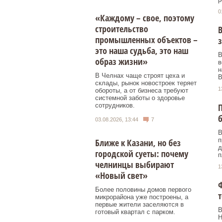
0
«Каждому – свое, поэтому
строительство
В
промышленных объектов –
з
это наша судьба, это наш
В
образ жизни»
в
н
В Челнах чаще строят цеха и
В
склады, рынок новостроек теряет
1
обороты, а от бизнеса требуют
системной заботы о здоровье
сотрудников.
П
б
03.08.2026, 13:44
7
В
п
Ближе к Казани, но без
д
городской суеты: почему
п
челнинцы выбирают
1
«Новый свет»
Ф
Более половины домов первого
т
микрорайона уже построены, а
первые жители заселяются в
В
готовый квартал с парком.
Н