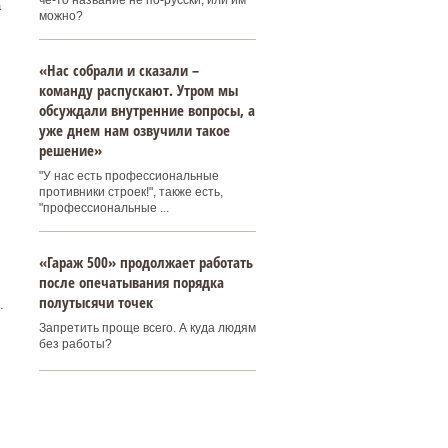
че-то название не по-русски, или им
а
можно?
«Нас собрали и сказали –
команду распускают. Утром мы
обсуждали внутренние вопросы, а
уже днем нам озвучили такое
решение»
"У нас есть профессиональные
противники строек!", также есть,
"профессиональные ...
«Гараж 500» продолжает работать
после опечатывания порядка
полутысячи точек
.
Запретить проще всего. А куда людям
без работы?