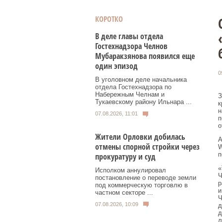
КОРОТКО
В деле главы отдела
Гостехнадзора Челнов
Мубаракзянова появился еще
один эпизод
0
В уголовном деле начальника
отдела Гостехнадзора по
Набережным Челнам и
З
Тукаевскому району Ильнара ...
к
н
07.08.2026, 11:01
п
о
Жители Орловки добилась
А
отмены спорной стройки через
W
п
прокуратуру и суд
«
Исполком аннулировал
Ч
постановление о переводе земли
р
под коммерческую торговлю в
и
частном секторе ...
Ч
07.08.2026, 10:09
д
д
л