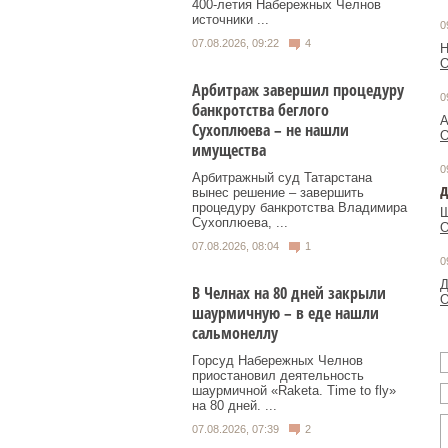
400‑летия Набережных Челнов
источники ...
0
07.08.2026, 09:22
4
Н
О
Арбитраж завершил процедуру
0
банкротства беглого
А
Сухоплюева – не нашли
О
имущества
0
Арбитражный суд Татарстана
вынес решение – завершить
процедуру банкротства Владимира
Ш
Сухоплюева, ...
О
07.08.2026, 08:04
1
0
Д
В Челнах на 80 дней закрыли
О
шаурмичную – в еде нашли
сальмонеллу
Горсуд Набережных Челнов
приостановил деятельность
шаурмичной «Raketa. Time to fly»
на 80 дней. ...
07.08.2026, 07:39
2