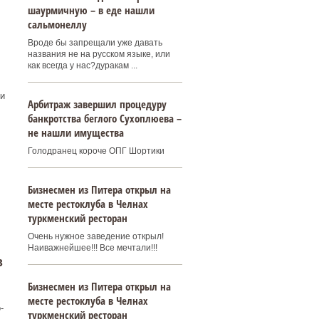
шаурмичную – в еде нашли
сальмонеллу
Вроде бы запрещали уже давать
названия не на русском языке, или
как всегда у нас?дуракам ...
и
Арбитраж завершил процедуру
банкротства беглого Сухоплюева –
не нашли имущества
Голодранец короче ОПГ Шортики
Бизнесмен из Питера открыл на
месте рестоклуба в Челнах
туркменский ресторан
Очень нужное заведение открыл!
Наиважнейшее!!! Все мечтали!!!
в
Бизнесмен из Питера открыл на
месте рестоклуба в Челнах
-
туркменский ресторан