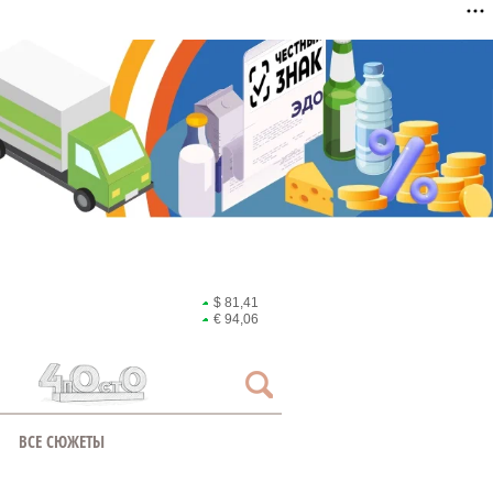
$ 81,41
€ 94,06
ВСЕ СЮЖЕТЫ