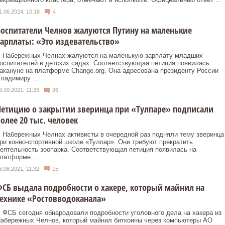
1.06.2024, 10:18
4
оспитатели Челнов жалуются Путину на маленькие
арплаты: «Это издевательство»
 Набережных Челнах жалуются на маленькую зарплату младших
оспитателей в детских садах. Соответствующая петиция появилась
акануне на платформе Change.org. Она адресована президенту России
ладимиру ...
3.09.2021, 11:33
26
етицию о закрытии зверинца при «Тулпаре» подписали
олее 20 тыс. человек
 Набережных Челнах активисты в очередной раз подняли тему зверинца
ри конно-спортивной школе «Тулпар». Они требуют прекратить
еятельность зоопарка. Соответствующая петиция появилась на
латформе ...
3.08.2021, 11:32
15
СБ выдала подробности о хакере, который майнил на
ехнике «Ростовводоканала»
 ФСБ сегодня обнародовали подробности уголовного дела на хакера из
абережных Челнов, который майнил биткоины через компьютеры АО