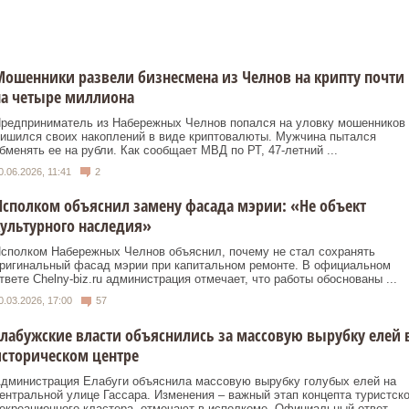
ошенники развели бизнесмена из Челнов на крипту почти
на четыре миллиона
редприниматель из Набережных Челнов попался на уловку мошенников 
ишился своих накоплений в виде криптовалюты. Мужчина пытался
бменять ее на рубли. Как сообщает МВД по РТ, 47-летний ...
0.06.2026, 11:41
2
сполком объяснил замену фасада мэрии: «Не объект
ультурного наследия»
сполком Набережных Челнов объяснил, почему не стал сохранять
ригинальный фасад мэрии при капитальном ремонте. В официальном
твете Chelny-biz.ru администрация отмечает, что работы обоснованы ...
0.03.2026, 17:00
57
лабужские власти объяснились за массовую вырубку елей 
сторическом центре
дминистрация Елабуги объяснила массовую вырубку голубых елей на
ентральной улице Гассара. Изменения – важный этап концепта туристско
екреационного кластера, отмечают в исполкоме. Официальный ответ ...