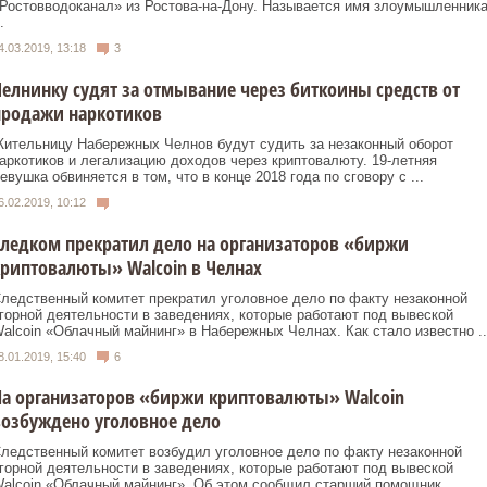
Ростовводоканал» из Ростова-на-Дону. Называется имя злоумышленник
.
4.03.2019, 13:18
3
елнинку судят за отмывание через биткоины средств от
продажи наркотиков
ительницу Набережных Челнов будут судить за незаконный оборот
аркотиков и легализацию доходов через криптовалюту. 19-летняя
евушка обвиняется в том, что в конце 2018 года по сговору с ...
6.02.2019, 10:12
ледком прекратил дело на организаторов «биржи
риптовалюты» Walcoin в Челнах
ледственный комитет прекратил уголовное дело по факту незаконной
горной деятельности в заведениях, которые работают под вывеской
alcoin «Облачный майнинг» в Набережных Челнах. Как стало известно ..
8.01.2019, 15:40
6
а организаторов «биржи криптовалюты» Walcoin
озбуждено уголовное дело
ледственный комитет возбудил уголовное дело по факту незаконной
горной деятельности в заведениях, которые работают под вывеской
alcoin «Облачный майнинг». Об этом сообщил старший помощник ...