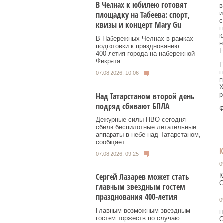
В Челнах к юбилею готовят
в
и
площадку на Табеева: спорт,
с
квизы и концерт Mary Gu
п
к
В Набережных Челнах в рамках
н
подготовки к празднованию
Н
400‑летия города на набережной
Фикрята ...
П
п
07.08.2026, 10:06
п
Х
р
Над Татарстаном второй день
подряд сбивают БПЛА
Ф
Дежурные силы ПВО сегодня
сбили беспилотные летательные
аппараты в небе над Татарстаном,
сообщает ...
07.08.2026, 09:25
0
Сергей Лазарев может стать
К
О
главным звездным гостем
празднования 400‑летия
0
Главным возможным звездным
н
гостем торжеств по случаю
О