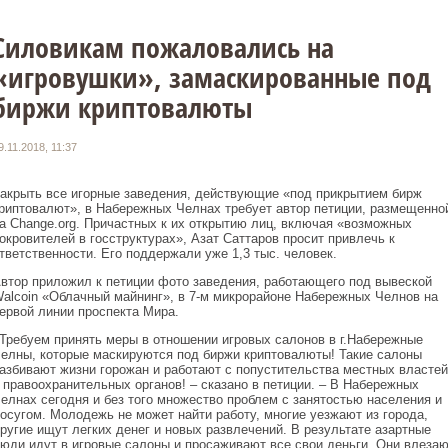
Силовикам пожаловались на
«игровушки», замаскированные под
биржи криптовалюты
9.11.2018, 11:37
акрыть все игорные заведения, действующие «под прикрытием бирж
риптовалют», в Набережных Челнах требует автор петиции, размещенно
а Change.org. Причастных к их открытию лиц, включая «возможных
окровителей в госструктурах», Азат Саттаров просит привлечь к
тветственности. Его поддержали уже 1,3 тыс. человек.
втор приложил к петиции фото заведения, работающего под вывеской
alcoin «Облачный майнинг», в 7-м микрорайоне Набережных Челнов на
ервой линии проспекта Мира.
Требуем принять меры в отношении игровых салонов в г.Набережные
елны, которые маскируются под биржи криптовалюты! Такие салоны
азбивают жизни горожан и работают с попустительства местных властей
 правоохранительных органов! – сказано в петиции. – В Набережных
елнах сегодня и без того множество проблем с занятостью населения и
осугом. Молодежь не может найти работу, многие уезжают из города,
ругие ищут легких денег и новых развлечений. В результате азартные
юди идут в игровые салоны и просаживают все свои деньги. Они влезаю