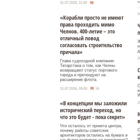
«
31.07.2026, 11:00
..
0
«Корабли просто не имеют
права проходить мимо
Ч
Челнов. 400-летие – это
отличный повод
Ж
согласовать строительство
н
причала»
д
2
Глава судоходной компании
Татарстана о том, как Челны
С
возвращают статус портового
города и претендуют на
к
расширение флота.
С
31.07.2026, 09:00
14
и
W
«В концепции мы заложили
2
исторический переход, но
Н
что это будет - пока секрет»
в
Что осталось от проекта центра,
С
почему работы советских
и
архитекторов остались на бумаге и
W
как будет развиваться территория?