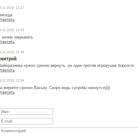
9.11.2018, 13:27
икогда
тветить
9.11.2018, 15:59
 зачем закрывать
тветить
9.11.2018, 18:39
дмитрий
айхразиева нужно срочно вернуть ,он один против игровушек боролся.
тветить
9.11.2018, 23:36
а верните срочно Ваську. Скоро ведь сугробы начнутся))))
тветить