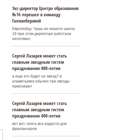
Экс-директор Центра образования
№16 перешел в команду
Галиакберовой
Европейцу: Чушь не пишите школа
16 при этом директоре работала
негативно
Сергей Лазарев может стать
главным звездным гостем
празднования 400‑летия
а еще кто будет из звезд? в
альметьевск обычно три звезды
приезжают
Сергей Лазарев может стать
главным звездным гостем
празднования 400‑летия
вот вот, опять все радости для
фрилансеров