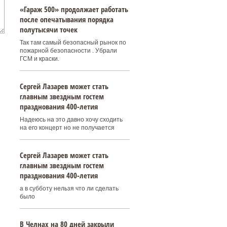
«Гараж 500» продолжает работать
после опечатывания порядка
полутысячи точек
Так там самый безопасный рынок по
пожарной безопасности . Убрали
ГСМ и краски.
Сергей Лазарев может стать
главным звездным гостем
празднования 400‑летия
Надеюсь на это давно хочу сходить
на его концерт но не получается
Сергей Лазарев может стать
главным звездным гостем
празднования 400‑летия
а в субботу нельзя что ли сделать
было
В Челнах на 80 дней закрыли