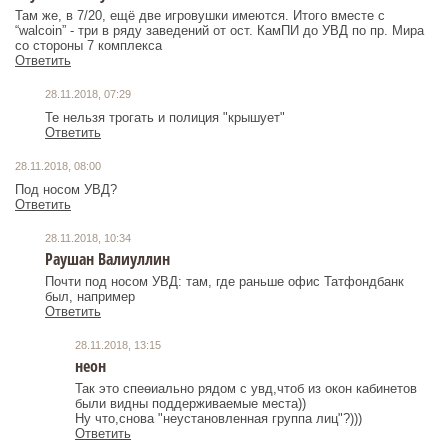
Там же, в 7/20, ещё две игровушки имеются. Итого вместе с
“walcoin” - три в ряду заведений от ост. КамПИ до УВД по пр. Мира
со стороны 7 комплекса
Ответить
28.11.2018, 07:29
Те нельзя трогать и полиция "крышует"
Ответить
28.11.2018, 08:00
Под носом УВД?
Ответить
28.11.2018, 10:34
Раушан Валиуллин
Почти под носом УВД: там, где раньше офис Татфондбанк
был, например
Ответить
28.11.2018, 13:15
неон
Так это спеөиально рядом с увд,чтоб из окон кабинетов
были видны поддерживаемые места))
Ну что,снова "неустановленная группа лиц"?)))
Ответить