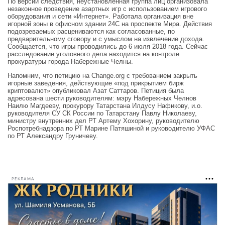
По версии следствия, неустановленная группа лиц организовала
незаконное проведение азартных игр с использованием игрового
оборудования и сети «Интернет». Работала организация вне
игорной зоны в офисном здании 24С на проспекте Мира. Действия
подозреваемых расцениваются как согласованные, по
предварительному сговору и с умыслом на извлечение дохода.
Сообщается, что игры проводились до 6 июля 2018 года. Сейчас
расследование уголовного дела находится на контроле
прокуратуры города Набережные Челны.
Напомним, что петицию на Change.org с требованием закрыть
игорные заведения, действующие «под прикрытием бирж
криптовалют» опубликовал Азат Саттаров. Петиция была
адресована шести руководителям: мэру Набережных Челнов
Наилю Магдееву, прокурору Татарстана Илдусу Нафикову, и.о.
руководителя СУ СК России по Татарстану Павлу Николаеву,
министру внутренних дел РТ Артему Хохорину, руководителю
Роспотребнадзора по РТ Марине Патяшиной и руководителю УФАС
по РТ Александру Груничеву.
РЕКЛАМА