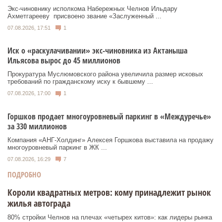
Экс‑чиновнику исполкома Набережных Челнов Ильдару
Ахметгарееву присвоено звание «Заслуженный ...
07.08.2026, 17:51
1
Иск о «раскулачивании» экс-чиновника из Актаныша
Ильясова вырос до 45 миллионов
Прокуратура Муслюмовского района увеличила размер исковых
требований по гражданскому иску к бывшему ...
07.08.2026, 17:00
1
Горшков продает многоуровневый паркинг в «Междуречье»
за 330 миллионов
Компания «АНГ-Холдинг» Алексея Горшкова выставила на продажу
многоуровневый паркинг в ЖК ...
07.08.2026, 16:29
7
ПОДРОБНО
Короли квадратных метров: кому принадлежит рынок
жилья автограда
80% стройки Челнов на плечах «четырех китов»: как лидеры рынка