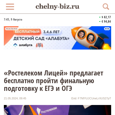
$ 82,17
7:45
, 9 Августа
€ 94,84
РЕКЛАМА
«Ростелеком Лицей» предлагает
бесплатно пройти финальную
подготовку к ЕГЭ и ОГЭ
21.05.2024, 09:45
Erid: F7NfYUJCUneLrXUS27pT