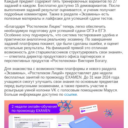
Каждый предмет содержит пять тренировочных вариантов по 27
заданий в каждом. Бесплатно доступно 15 демовариантов. После
выполнения заданий результат оценивается, и ученик получает
подробные комментарии. Также в разделе «Экзамены» есть
полезные материалы и лайфхаки для успешной сдачи тестов.
«Благодаря “Ростелеком Лицею” теперь легко обеспечить
необходимую подготовку для успешной сдачи ОГЭ и ЕГЭ.
Особенно хочу подчеркнуть, что система тестирования удобна и
практически аналогична реальному экзамену. По завершении
заданий платформа покажет, где были сделаны ошибки, и оценит
остальные результаты. На финишной прямой это отличная
возможность для старшеклассников структурировать свои знания»,
— отметила директор продуктового офиса партнерских и
перспективных продуктов «Ростелекома» Виктория Богату.
Для знакомства с возможностями платформы и нового раздела
«Экзамены», «Ростелеком Лицей» предоставляет две недели
бесплатных занятий по промокоду EXAMEN. До 31 мая 2024 года
учащиеся смогут улучшить свои знания по основным предметам
перед выпускными экзаменами, а также принять участие в
розыгрыше умной колонки VK с голосовым помощником Маруся.
Больше информации доступно по
ссылке
.