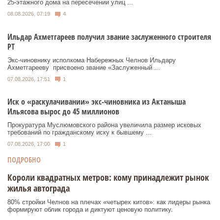
25‑этажного дома на пересечении улиц ...
08.08.2026, 07:19
4
Ильдар Ахметгареев получил звание заслуженного строителя
РТ
Экс‑чиновнику исполкома Набережных Челнов Ильдару
Ахметгарееву присвоено звание «Заслуженный ...
07.08.2026, 17:51
1
Иск о «раскулачивании» экс-чиновника из Актаныша
Ильясова вырос до 45 миллионов
Прокуратура Муслюмовского района увеличила размер исковых
требований по гражданскому иску к бывшему ...
07.08.2026, 17:00
1
ПОДРОБНО
Короли квадратных метров: кому принадлежит рынок
жилья автограда
80% стройки Челнов на плечах «четырех китов»: как лидеры рынка
формируют облик города и диктуют ценовую политику.