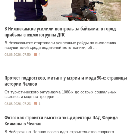
В Нижнекамске усилили контроль за байками: в город
прибыла спецмотогруппа ДПС
В Нижнекамске стартовали усиленные рейды по выявлению
нарушителей среди водителей мототехники, об ...
08.08.2026, 07:50
4
Протест подростков, митинг у мэрии и мода 90-х: страницы
истории Челнов
От туристического энтузиазма 1980‑х до острых социальных
вызовов и модных трендов ...
08.08.2026, 07:23
1
Фото: как строится высотка экс-директора ПАД Фарида
Киямова в Челнах
В Набережных Челнах вовсю идет строительство спорного