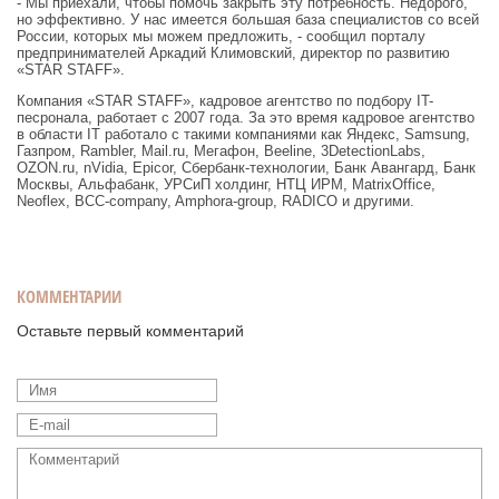
- Мы приехали, чтобы помочь закрыть эту потребность. Недорого,
но эффективно. У нас имеется большая база специалистов со всей
России, которых мы можем предложить, - сообщил порталу
предпринимателей Аркадий Климовский, директор по развитию
«STAR STAFF».
Компания «STAR STAFF», кадровое агентство по подбору IT-
песронала, работает с 2007 года. За это время кадровое агентство
в области IT работало с такими компаниями как Яндекс, Samsung,
Газпром, Rambler, Mail.ru, Мегафон, Beeline, 3DetectionLabs,
OZON.ru, nVidia, Epicor, Сбербанк-технологии, Банк Авангард, Банк
Москвы, Альфабанк, УРСиП холдинг, НТЦ ИРМ, MatrixOffice,
Neoflex, BCC-company, Amphora-group, RADICO и другими.
КОММЕНТАРИИ
Оставьте первый комментарий