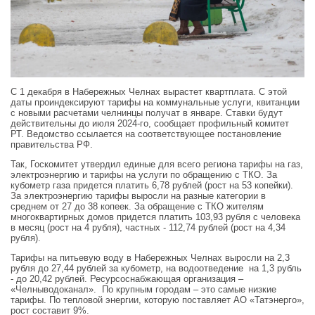
С 1 декабря в Набережных Челнах вырастет квартплата. С этой
даты проиндексируют тарифы на коммунальные услуги, квитанции
с новыми расчетами челнинцы получат в январе. Ставки будут
действительны до июля 2024-го, сообщает профильный комитет
РТ. Ведомство ссылается на соответствующее постановление
правительства РФ.
Так, Госкомитет утвердил единые для всего региона тарифы на газ,
электроэнергию и тарифы на услуги по обращению с ТКО. За
кубометр газа придется платить 6,78 рублей (рост на 53 копейки).
За электроэнергию тарифы выросли на разные категории в
среднем от 27 до 38 копеек. За обращение с ТКО жителям
многоквартирных домов придется платить 103,93 рубля с человека
в месяц (рост на 4 рубля), частных - 112,74 рублей (рост на 4,34
рубля).
Тарифы на питьевую воду в Набережных Челнах выросли на 2,3
рубля до 27,44 рублей за кубометр, на водоотведение на 1,3 рубль
- до 20,42 рублей. Ресурсоснабжающая организация –
«Челныводоканал». По крупным городам – это самые низкие
тарифы. По тепловой энергии, которую поставляет АО «Татэнерго»,
рост составит 9%.