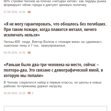
80% стройки Челнов на плечах «четырех китов»: как лидеры рынка
формируют облик города и диктуют ценовую политику.
07.08.2026, 15:04
«Я не могу гарантировать, что обошлось без погибших.
При таком пожаре, когда плавится металл, ничего
исключать нельзя»
Челны-400: люди. Виктор Волков о «пожаре века» на «движках»,
эшелонах пены и 7 тыс. эвакуированных.
06.08.2026, 14:26
«Раньше было два-три человека на место, сейчас –
полтора-два. Это связано с демографической ямой, в
которую мы попали»
В Челнах сократился набор в первые классы, но школы в новых
районах по-прежнему держат нагрузку.
05.08.2026, 15:28
3