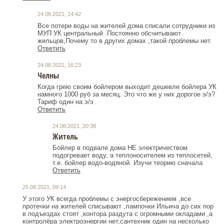
24.08.2021, 14:42
Все потери воды на жителей дома списали сотрудники из
МУП УК центральный .Постоянно обсчитывают
жильцов,Почему то в других домах ,такой проблемы нет.
Ответить
24.08.2021, 16:23
Челны
Когда грею своим бойлером выходит дешевле бойлера УК
намного 1000 руб за месяц. Это что же у них дорогое э/э?
Тариф один на э/э.
Ответить
24.08.2021, 20:38
Житель
Бойлер в подвале дома НЕ электричеством
подогревает воду, а теплоносителем из теплосетей,
т.е. бойлер водо-водяной. Изучи теорию сначала
Ответить
25.08.2021, 09:14
У этого УК всегда проблемы с энергосбережением ,все
протечки на жителей списывают ,лампочки Ильича до сих пор
в подъездах стоят ,контора раздута с огромными окладами ,а
контролёра электроэнергии нет,сантехник один на несколько