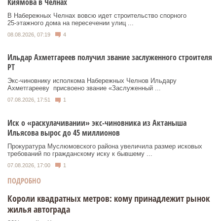
Киямова в Челнах
В Набережных Челнах вовсю идет строительство спорного
25‑этажного дома на пересечении улиц ...
08.08.2026, 07:19
4
Ильдар Ахметгареев получил звание заслуженного строителя
РТ
Экс‑чиновнику исполкома Набережных Челнов Ильдару
Ахметгарееву присвоено звание «Заслуженный ...
07.08.2026, 17:51
1
Иск о «раскулачивании» экс-чиновника из Актаныша
Ильясова вырос до 45 миллионов
Прокуратура Муслюмовского района увеличила размер исковых
требований по гражданскому иску к бывшему ...
07.08.2026, 17:00
1
ПОДРОБНО
Короли квадратных метров: кому принадлежит рынок
жилья автограда