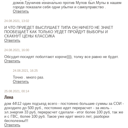
домов.Груничев изначально против Мупов был.Мупы в нашем
городе показали себя одни убытки и самоуправство .
Ответить
24.08.2021, 13:02
И ЧТО ПРИЕДЕТ ВЫСЛУШАЕТ ТИПА ОН НИЧЕГО НЕ ЗНАЕТ
ПООБЕЩАЕТ КАК ТОЛЬКО УЕДЕТ ПРОЙДУТ ВЫБОРЫ И
СКАКНУТ ЦЕНЫ КЛАССИКА
Ответить
24.08.2021, 16:00
Обсудит-посидят поболтают короче)))), толку все равно не будет.
Ответить
24.08.2021, 16:25
Точно . много раз.
Ответить
25.08.2021, 00:14
Лена
дом 44\12 один подъезд всего - постоянно большие суммы за СОИ -
доходило до 500 руб., постоянно идет перерасчет - за июль -
эл.энергия 33 руб, перерасчет сделали - итог более 100 руб, так же
и с ГВС, более 100 руб. Такое уже идет много лет, разборки
бесполезны!!!
Ответить