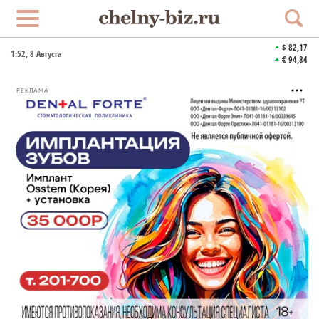
$ 82,17
1:52
, 8 Августа
€ 94,84
РЕКЛАМА