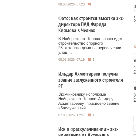
08.08.2026, 07:23
В
Н
у
Фото: как строится высотка экс-
о
директора ПАД Фарида
Киямова в Челнах
В Набережных Челнах вовсю идет
строительство спорного
25‑этажного дома на пересечении
улиц ...
0
ж
08.08.2026, 07:19
1
4
О
Ильдар Ахметгареев получил
звание заслуженного строителя
0
РТ
Ж
Экс‑чиновнику исполкома
8
Набережных Челнов Ильдару
О
Ахметгарееву присвоено звание
«Заслуженный ...
07.08.2026, 17:51
1
Иск о «раскулачивании» экс-
чиновника из Актаныша