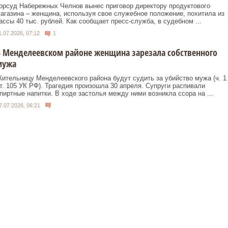
орсуд Набережных Челнов вынес приговор директору продуктового
агазина – женщина, используя свое служебное положение, похитила из
ассы 40 тыс. рублей. Как сообщает пресс-служба, в судебном ...
1.07.2026, 07:12
1
 Менделеевском районе женщина зарезала собственного
мужа
ительницу Менделеевского района будут судить за убийство мужа (ч. 1
т. 105 УК РФ). Трагедия произошла 30 апреля. Супруги распивали
пиртные напитки. В ходе застолья между ними возникла ссора на ...
7.07.2026, 06:21