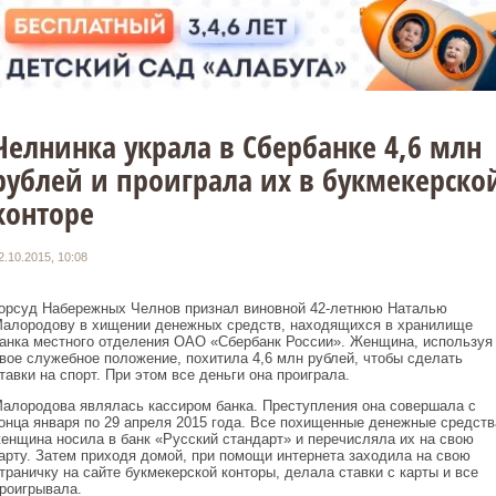
Челнинка украла в Сбербанке 4,6 млн
рублей и проиграла их в букмекерско
конторе
2.10.2015, 10:08
орсуд Набережных Челнов признал виновной 42-летнюю Наталью
алородову в хищении денежных средств, находящихся в хранилище
анка местного отделения ОАО «Сбербанк России». Женщина, используя
вое служебное положение, похитила 4,6 млн рублей, чтобы сделать
тавки на спорт. При этом все деньги она проиграла.
алородова являлась кассиром банка. Преступления она совершала с
онца января по 29 апреля 2015 года. Все похищенные денежные средств
енщина носила в банк «Русский стандарт» и перечисляла их на свою
арту. Затем приходя домой, при помощи интернета заходила на свою
траничку на сайте букмекерской конторы, делала ставки с карты и все
роигрывала.