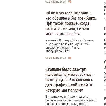
07.08.2026, 15:04
У
н
С
«Я не могу гарантировать,
м
что обошлось без погибших.
2
При таком пожаре, когда
Н
плавится металл, ничего
в
исключать нельзя»
С
Челны-400: люди. Виктор Волков
н
о «пожаре века» на «движках»,
р
эшелонах пены и 7 тыс.
эвакуированных.
1
06.08.2026, 14:26
С
3
«Раньше было два-три
человека на место, сейчас –
У
б
полтора-два. Это связано с
С
демографической ямой, в
..
которую мы попали»
1
В Челнах сократился набор в
В
первые классы, но школы в новых
районах по-прежнему держат