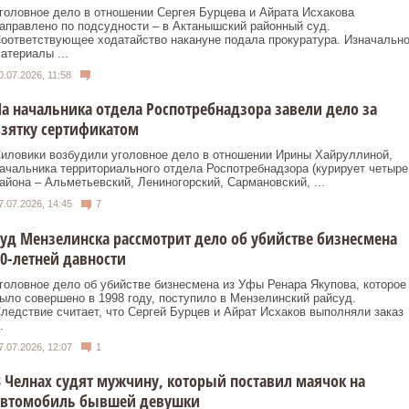
головное дело в отношении Сергея Бурцева и Айрата Исхакова
аправлено по подсудности – в Актанышский районный суд.
оответствующее ходатайство накануне подала прокуратура. Изначальн
атериалы ...
0.07.2026, 11:58
а начальника отдела Роспотребнадзора завели дело за
зятку сертификатом
иловики возбудили уголовное дело в отношении Ирины Хайруллиной,
ачальника территориального отдела Роспотребнадзора (курирует четыре
айона – Альметьевский, Лениногорский, Сармановский, ...
7.07.2026, 14:45
7
уд Мензелинска рассмотрит дело об убийстве бизнесмена
0-летней давности
головное дело об убийстве бизнесмена из Уфы Ренара Якупова, которое
ыло совершено в 1998 году, поступило в Мензелинский райсуд.
ледствие считает, что Сергей Бурцев и Айрат Исхаков выполняли заказ
.
7.07.2026, 12:07
1
 Челнах судят мужчину, который поставил маячок на
автомобиль бывшей девушки