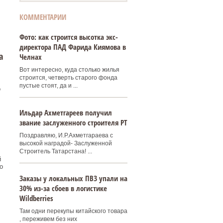
КОММЕНТАРИИ
Фото: как строится высотка экс-
директора ПАД Фарида Киямова в
а
Челнах
Вот интересно, куда столько жилья
строится, четверть старого фонда
пустые стоят, да и ...
о
Ильдар Ахметгареев получил
звание заслуженного строителя РТ
Поздравляю, И.Р.Ахметгараева с
высокой наградой- Заслуженной
Строитель Татарстана! ...
й
о
Заказы у локальных ПВЗ упали на
30% из-за сбоев в логистике
Wildberries
Там одни перекупы китайского товара
, переживем без них