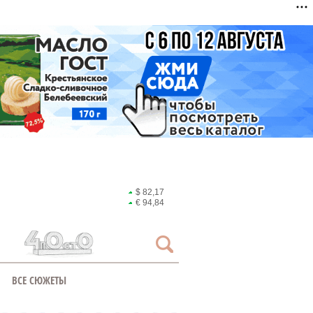
$ 82,17
€ 94,84
ВСЕ СЮЖЕТЫ