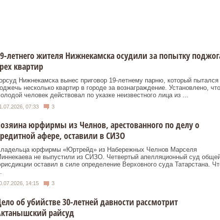
9-летнего жителя Нижнекамска осудили за попытку поджог
рех квартир
орсуд Нижнекамска вынес приговор 19-летнему парню, который пытался
оджечь несколько квартир в городе за вознаграждение. Установлено, чт
олодой человек действовал по указке неизвестного лица из ...
1.07.2026, 07:33
3
озяина юрфирмы из Челнов, арестованного по делу о
редитной афере, оставили в СИЗО
ладельца юрфирмы «Юртрейд» из Набережных Челнов Марселя
иннекаева не выпустили из СИЗО. Четвертый апелляционный суд обще
рисдикции оставил в силе определение Верховного суда Татарстана. Чт
.
0.07.2026, 14:15
3
ело об убийстве 30-летней давности рассмотрит
Актанышский райсуд