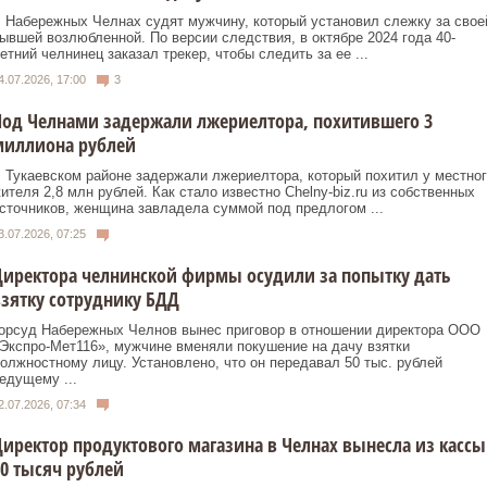
 Набережных Челнах судят мужчину, который установил слежку за свое
ывшей возлюбленной. По версии следствия, в октябре 2024 года 40-
етний челнинец заказал трекер, чтобы следить за ее ...
4.07.2026, 17:00
3
од Челнами задержали лжериелтора, похитившего 3
миллиона рублей
 Тукаевском районе задержали лжериелтора, который похитил у местног
ителя 2,8 млн рублей. Как стало известно Сhelny-biz.ru из собственных
сточников, женщина завладела суммой под предлогом ...
3.07.2026, 07:25
иректора челнинской фирмы осудили за попытку дать
зятку сотруднику БДД
орсуд Набережных Челнов вынес приговор в отношении директора ООО
Экспро-Мет116», мужчине вменяли покушение на дачу взятки
олжностному лицу. Установлено, что он передавал 50 тыс. рублей
едущему ...
2.07.2026, 07:34
иректор продуктового магазина в Челнах вынесла из кассы
0 тысяч рублей