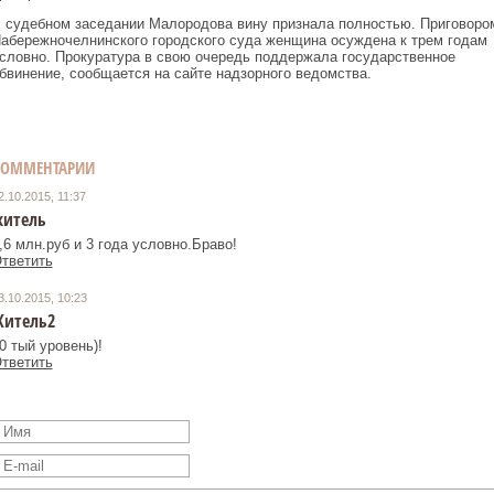
 судебном заседании Малородова вину признала полностью. Приговоро
абережночелнинского городского суда женщина осуждена к трем годам
словно. Прокуратура в свою очередь поддержала государственное
бвинение, сообщается на сайте надзорного ведомства.
КОММЕНТАРИИ
2.10.2015, 11:37
итель
,6 млн.руб и 3 года условно.Браво!
тветить
3.10.2015, 10:23
итель2
0 тый уровень)!
тветить