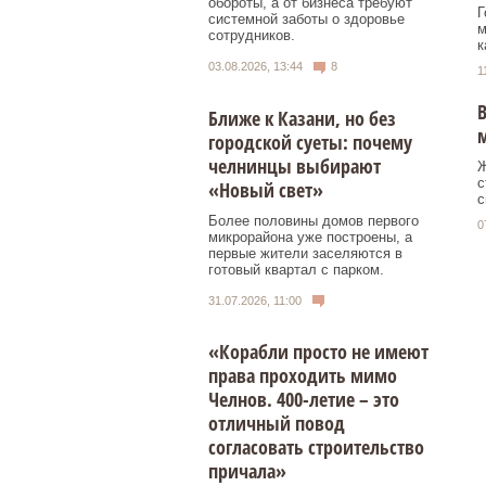
обороты, а от бизнеса требуют
Г
системной заботы о здоровье
м
сотрудников.
к
03.08.2026, 13:44
8
1
В
Ближе к Казани, но без
городской суеты: почему
челнинцы выбирают
Ж
с
«Новый свет»
с
Более половины домов первого
0
микрорайона уже построены, а
первые жители заселяются в
готовый квартал с парком.
31.07.2026, 11:00
«Корабли просто не имеют
права проходить мимо
Челнов. 400-летие – это
отличный повод
согласовать строительство
причала»