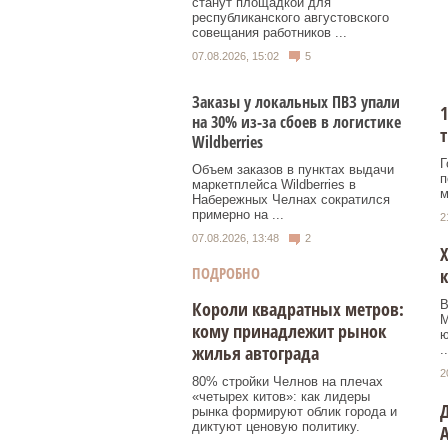
станут площадкой для
республиканского августовского
совещания работников ...
07.08.2026, 15:02
5
Заказы у локальных ПВЗ упали
1
на 30% из-за сбоев в логистике
т
Wildberries
Г
Объем заказов в пунктах выдачи
п
маркетплейса Wildberries в
м
Набережных Челнах сократился
примерно на ...
2
07.08.2026, 13:48
2
Х
ПОДРОБНО
к
Короли квадратных метров:
В
М
кому принадлежит рынок
ю
жилья автограда
..
2
80% стройки Челнов на плечах
«четырех китов»: как лидеры
Д
рынка формируют облик города и
диктуют ценовую политику.