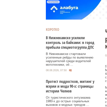
РЕКЛАМА
КОРОТКО
В Нижнекамске усилили
контроль за байками: в город
прибыла спецмотогруппа ДПС
В Нижнекамске стартовали
0
усиленные рейды по выявлению
нарушителей среди водителей
мототехники, об ...
Г
М
08.08.2026, 07:50
б
с
Протест подростков, митинг у
с
мэрии и мода 90-х: страницы
М
истории Челнов
к
ж
От туристического энтузиазма
к
1980‑х до острых социальных
с
вызовов и модных трендов ...
п