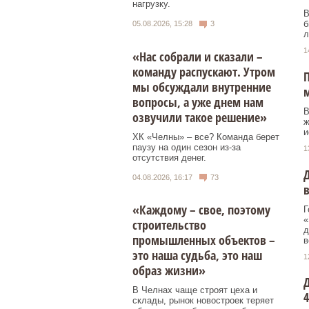
нагрузку.
В
б
05.08.2026, 15:28
3
л
1
«Нас собрали и сказали –
команду распускают. Утром
П
мы обсуждали внутренние
вопросы, а уже днем нам
В
озвучили такое решение»
ж
и
ХК «Челны» – все? Команда берет
паузу на один сезон из-за
1
отсутствия денег.
Д
04.08.2026, 16:17
73
в
«Каждому – свое, поэтому
Г
«
строительство
д
промышленных объектов –
в
это наша судьба, это наш
1
образ жизни»
Д
В Челнах чаще строят цеха и
4
склады, рынок новостроек теряет