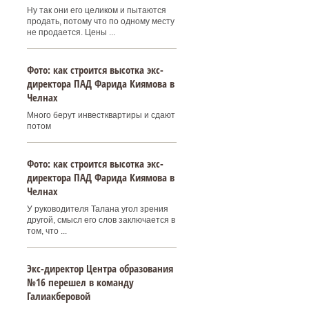
Ну так они его целиком и пытаются
продать, потому что по одному месту
не продается. Цены ...
Фото: как строится высотка экс-
директора ПАД Фарида Киямова в
Челнах
Много берут инвестквартиры и сдают
потом
Фото: как строится высотка экс-
директора ПАД Фарида Киямова в
Челнах
У руководителя Талана угол зрения
другой, смысл его слов заключается в
том, что ...
Экс-директор Центра образования
№16 перешел в команду
Галиакберовой