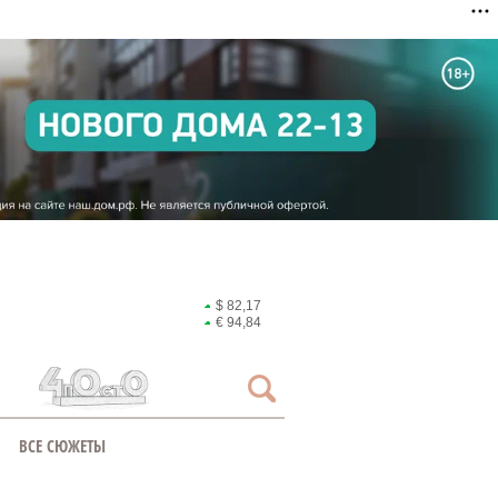
$ 82,17
€ 94,84
ВСЕ СЮЖЕТЫ