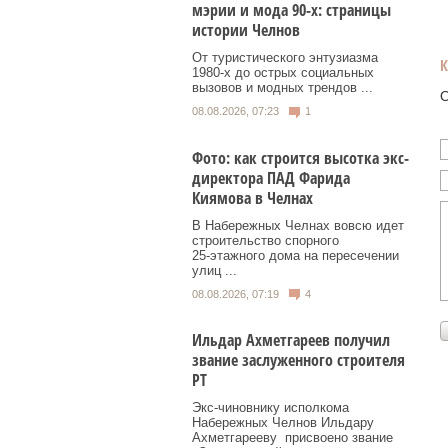
мэрии и мода 90-х: страницы
истории Челнов
От туристического энтузиазма
1980‑х до острых социальных
вызовов и модных трендов ...
О
08.08.2026, 07:23
1
Фото: как строится высотка экс-
директора ПАД Фарида
Киямова в Челнах
В Набережных Челнах вовсю идет
строительство спорного
25‑этажного дома на пересечении
улиц ...
08.08.2026, 07:19
4
Ильдар Ахметгареев получил
звание заслуженного строителя
РТ
Экс‑чиновнику исполкома
Набережных Челнов Ильдару
Ахметгарееву присвоено звание