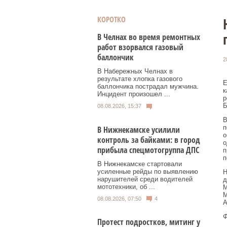
КОРОТКО
В Челнах во время ремонтных
работ взорвался газовый
баллончик
2
В Набережных Челнах в
результате хлопка газового
Е
баллончика пострадал мужчина.
к
Инцидент произошел ...
р
Б
08.08.2026, 15:37
В
п
В Нижнекамске усилили
о
контроль за байками: в город
о
прибыла спецмотогруппа ДПС
п
п
В Нижнекамске стартовали
усиленные рейды по выявлению
Н
нарушителей среди водителей
д
мототехники, об ...
М
М
08.08.2026, 07:50
4
А
Ф
Протест подростков, митинг у