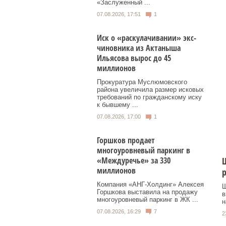
«Заслуженный ...
07.08.2026, 17:51
1
Иск о «раскулачивании» экс-
чиновника из Актаныша
Ильясова вырос до 45
миллионов
Прокуратура Муслюмовского
района увеличила размер исковых
требований по гражданскому иску
к бывшему ...
07.08.2026, 17:00
1
Горшков продает
многоуровневый паркинг в
Ш
«Междуречье» за 330
миллионов
р
Компания «АНГ-Холдинг» Алексея
Ш
Горшкова выставила на продажу
в
многоуровневый паркинг в ЖК ...
н
07.08.2026, 16:29
7
2