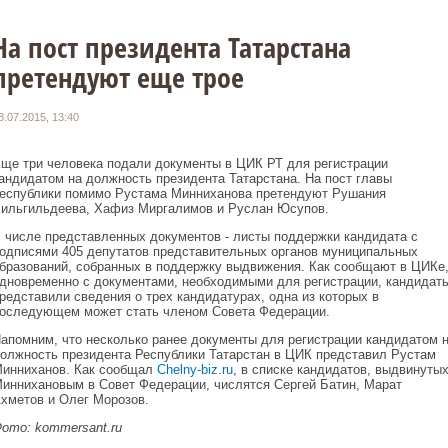
На пост президента Татарстана
претендуют еще трое
8.07.2015, 13:40
ще три человека подали документы в ЦИК РТ для регистрации
андидатом на должность президента Татарстана. На пост главы
еспублики помимо Рустама Минниханова претендуют Рушания
ильгильдеева, Хафиз Миргалимов и Руслан Юсупов.
 числе представленных документов - листы поддержки кандидата с
одписями 405 депутатов представительных органов муниципальных
бразований, собранных в поддержку выдвижения. Как сообщают в ЦИКе
дновременно с документами, необходимыми для регистрации, кандидат
редставили сведения о трех кандидатурах, одна из которых в
оследующем может стать членом Совета Федерации.
апомним, что несколько ранее документы для регистрации кандидатом 
олжность президента Республики Татарстан в ЦИК представил Рустам
инниханов. Как сообщал
Chelny-biz.ru
, в списке кандидатов, выдвинуты
иннихановым в Совет Федерации, числятся Сергей Батин, Марат
хметов и Олег Морозов.
ото: kommersant.ru