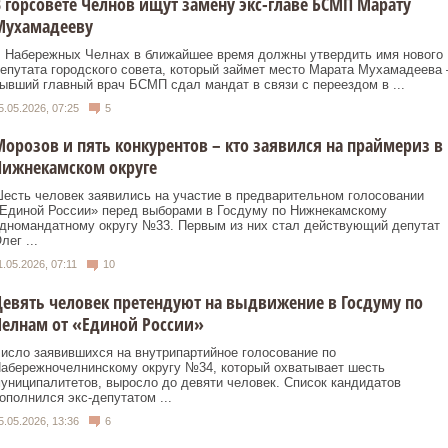
 горсовете Челнов ищут замену экс-главе БСМП Марату
Мухамадееву
 Набережных Челнах в ближайшее время должны утвердить имя нового
епутата городского совета, который займет место Марата Мухамадеева 
ывший главный врач БСМП сдал мандат в связи с переездом в ...
5.05.2026, 07:25
5
орозов и пять конкурентов – кто заявился на праймериз в
Нижнекамском округе
есть человек заявились на участие в предварительном голосовании
Единой России» перед выборами в Госдуму по Нижнекамскому
дномандатному округу №33. Первым из них стал действующий депутат
лег ...
1.05.2026, 07:11
10
евять человек претендуют на выдвижение в Госдуму по
елнам от «Единой России»
исло заявившихся на внутрипартийное голосование по
абережночелнинскому округу №34, который охватывает шесть
униципалитетов, выросло до девяти человек. Список кандидатов
ополнился экс-депутатом ...
5.05.2026, 13:36
6