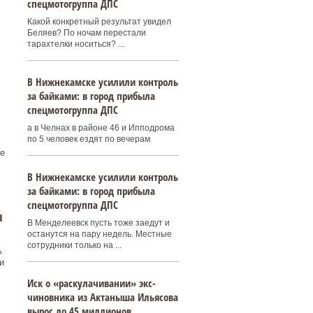
спецмотогруппа ДПС
Какой конкретный результат увидел
Беляев? По ночам перестали
тарахтелки носиться? ...
В Нижнекамске усилили контроль
за байками: в город прибыла
спецмотогруппа ДПС
а в Челнах в районе 46 и Ипподрома
по 5 человек ездят по вечерам
е
В Нижнекамске усилили контроль
за байками: в город прибыла
спецмотогруппа ДПС
ы
В Менделеевск пусть тоже заедут и
останутся на пару недель. Местные
сотрудники только на ...
»
и
Иск о «раскулачивании» экс-
чиновника из Актаныша Ильясова
вырос до 45 миллионов