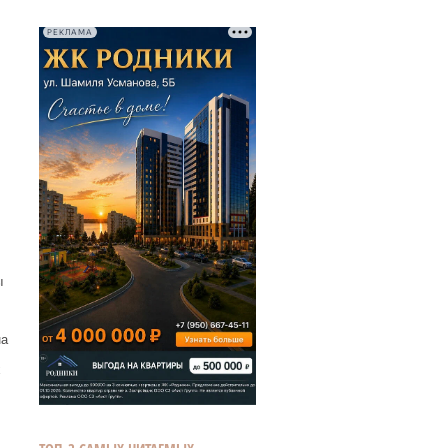
РЕКЛАМА
,
ы
на
х