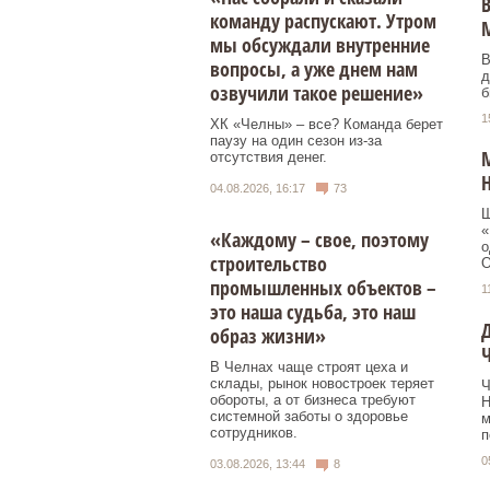
В
команду распускают. Утром
мы обсуждали внутренние
В
вопросы, а уже днем нам
д
озвучили такое решение»
б
1
ХК «Челны» – все? Команда берет
паузу на один сезон из-за
М
отсутствия денег.
04.08.2026, 16:17
73
Ш
«
«Каждому – свое, поэтому
о
строительство
О
промышленных объектов –
1
это наша судьба, это наш
Д
образ жизни»
Ч
В Челнах чаще строят цеха и
склады, рынок новостроек теряет
Ч
обороты, а от бизнеса требуют
Н
системной заботы о здоровье
м
сотрудников.
п
0
03.08.2026, 13:44
8