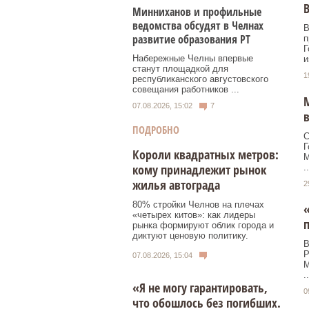
В
Минниханов и профильные
ведомства обсудят в Челнах
В
развитие образования РТ
п
Г
Набережные Челны впервые
и
станут площадкой для
1
республиканского августовского
совещания работников ...
М
07.08.2026, 15:02
7
ПОДРОБНО
С
Г
Короли квадратных метров:
М
кому принадлежит рынок
..
жилья автограда
2
80% стройки Челнов на плечах
«четырех китов»: как лидеры
п
рынка формируют облик города и
диктуют ценовую политику.
В
Р
07.08.2026, 15:04
М
..
«Я не могу гарантировать,
0
что обошлось без погибших.