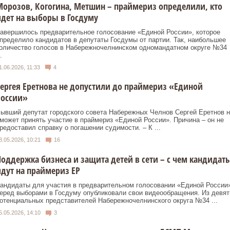
орозов, Когогина, Метшин – праймериз определили, кто
дет на выборы в Госдуму
авершилось предварительное голосование «Единой России», которое
пределило кандидатов в депутаты Госдумы от партии. Так, наибольшее
оличество голосов в Набережночелнинском одномандатном округе №34
.
1.06.2026, 11:33
4
ергея Еретнова не допустили до праймериз «Единой
России»
ывший депутат городского совета Набережных Челнов Сергей Еретнов н
может принять участие в праймериз «Единой России». Причина – он не
редоставил справку о погашении судимости. – К ...
8.05.2026, 10:21
16
оддержка бизнеса и защита детей в сети – с чем кандидат
дут на праймериз ЕР
андидаты для участия в предварительном голосовании «Единой России
еред выборами в Госдуму опубликовали свои видеообращения. Из девят
отенциальных представителей Набережночелнинского округа №34 ...
5.05.2026, 14:10
3