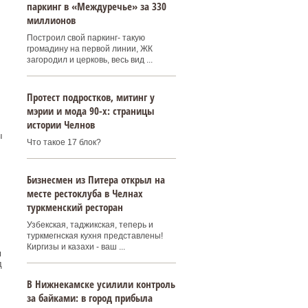
паркинг в «Междуречье» за 330
миллионов
Построил свой паркинг- такую
громадину на первой линии, ЖК
загородил и церковь, весь вид ...
Протест подростков, митинг у
мэрии и мода 90-х: страницы
истории Челнов
ы
Что такое 17 блок?
Бизнесмен из Питера открыл на
месте рестоклуба в Челнах
туркменский ресторан
Узбекская, таджикская, теперь и
туркмегнская кухня представлены!
Киргизы и казахи - ваш ...
м
д
В Нижнекамске усилили контроль
за байками: в город прибыла