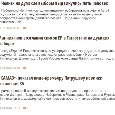
 Челнах на думские выборы выдвинулись пять человек
 Набережно‑Челнинском одномандатном избирательном округе № 34
родолжается этап выдвижения кандидатов на выборы депутатов
осударственной Думы девятого созыва. По данным окружной
збирательной ...
9.07.2026, 09:58
инниханов возглавил список ЕР в Татарстане на думских
выборах
ъезд «Единой России» накануне утвердил списки кандидатов в депутат
осдумы. В Татарстане его возглавил раис республики Рустам
инниханов. Далее идут: Герой России Александр Лапин, министр труда,
.
9.06.2026, 07:02
«КАМАЗ» показал вице-премьеру Патрушеву новинки
околения К5
 рамках рабочей поездки заместителя председателя правительства
оссии Дмитрия Патрушева в Набережные Челны раис Татарстана Руста
инниханов и федеральный вице-премьер посетили автомобильный заво
.
9.06.2026, 12:14
1