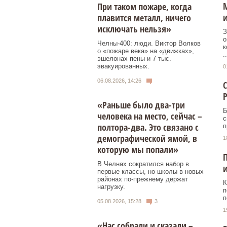
М
При таком пожаре, когда
и
плавится металл, ничего
исключать нельзя»
З
о
Челны-400: люди. Виктор Волков
к
о «пожаре века» на «движках»,
..
эшелонах пены и 7 тыс.
эвакуированных.
0
06.08.2026, 14:26
С
«Раньше было два-три
Б
человека на место, сейчас –
с
полтора-два. Это связано с
п
демографической ямой, в
1
которую мы попали»
П
В Челнах сократился набор в
и
первые классы, но школы в новых
районах по-прежнему держат
К
нагрузку.
п
п
05.08.2026, 15:28
3
1
«Нас собрали и сказали –