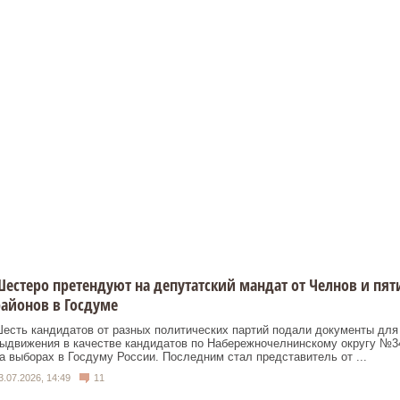
естеро претендуют на депутатский мандат от Челнов и пят
айонов в Госдуме
есть кандидатов от разных политических партий подали документы для
ыдвижения в качестве кандидатов по Набережночелнинскому округу №3
а выборах в Госдуму России. Последним стал представитель от ...
3.07.2026, 14:49
11