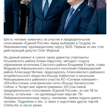
Шесть человек заявились на участие в предварительном
голосовании «Единой России» перед выборами в Госдуму по
Нижнекамскому одномандатному округу №33. Первым из них стал
действующий депутат Олег Морозов.
На данный момент в списке также директор спортшколы
Алькеевского района Алмаз Абдуллин, методист отдела
образования исполкома Спасского района Владимир Егоров, глава
Мордовско-Афонькинского сельского поселения (Черемшанский
район) Александр Митяев, председатель Алексеевского районного
потребительского общества Ильнур Хайбуллин и начальник
Новошешминского районного участка АО «Сетевая компания» -
«Юго-Восточные электрические сети» Ильнур Хисматуллин.
Сейчас в Татарстане зарегистрировано 110 участников
предварительного голосования «Единой России», из них 59 по
списку, остальные – по одномандатным округам. По
Набережночелнинскому округу, напомним, заявки подали девять
человек. Подробнее о них, а также о подготовке других партий
Chelny-biz.ru
писал
ранее.