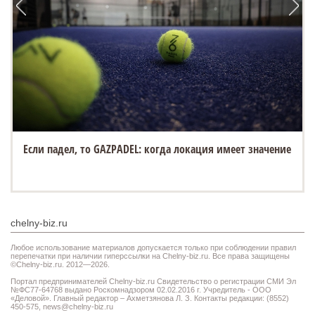
Если падел, то GAZPADEL: когда локация имеет значение
chelny-biz.ru
Любое использование материалов допускается только при соблюдении правил
перепечатки при наличии гиперссылки на Chelny-biz.ru. Все права защищены
©Chelny-biz.ru. 2012—2026.
Портал предпринимателей Chelny-biz.ru Свидетельство о регистрации СМИ Эл
№ФС77-64768 выдано Роскомнадзором 02.02.2016 г. Учредитель - ООО
«Деловой». Главный редактор – Ахметзянова Л. З. Контакты редакции: (8552)
450-575,
news@chelny-biz.ru