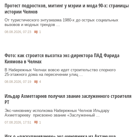
Протест подростков, митинг у мэрии и мода 90-х: страницы
истории Челнов
От туристического энтузиазма 1980‑х до острых социальных
вызовов и модных трендов ...
08.08.2026, 07:23
1
Фото: как строится высотка экс-директора ПАД Фарида
Киямова в Челнах
В Набережных Челнах вовсю идет строительство спорного
25‑этажного дома на пересечении улиц ...
08.08.2026, 07:19
4
Ильдар Ахметгареев получил звание заслуженного строителя
РТ
Экс‑чиновнику исполкома Набережных Челнов Ильдару
Ахметгарееву присвоено звание «Заслуженный ...
07.08.2026, 17:51
1
Иск о «раскулачивании» экс-чиновника из Актаныша