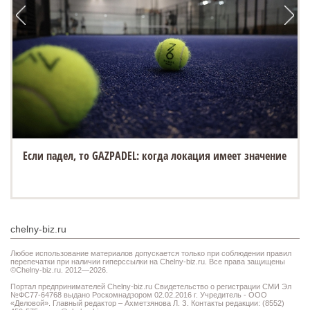
Если падел, то GAZPADEL: когда локация имеет значение
chelny-biz.ru
Любое использование материалов допускается только при соблюдении правил
перепечатки при наличии гиперссылки на Chelny-biz.ru. Все права защищены
©Chelny-biz.ru. 2012—2026.
Портал предпринимателей Chelny-biz.ru Свидетельство о регистрации СМИ Эл
№ФС77-64768 выдано Роскомнадзором 02.02.2016 г. Учредитель - ООО
«Деловой». Главный редактор – Ахметзянова Л. З. Контакты редакции: (8552)