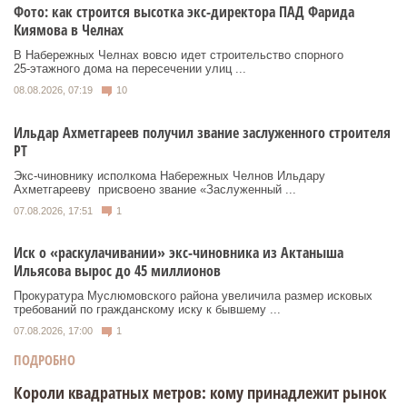
Фото: как строится высотка экс-директора ПАД Фарида
Киямова в Челнах
В Набережных Челнах вовсю идет строительство спорного
25‑этажного дома на пересечении улиц ...
08.08.2026, 07:19
10
Ильдар Ахметгареев получил звание заслуженного строителя
РТ
Экс‑чиновнику исполкома Набережных Челнов Ильдару
Ахметгарееву присвоено звание «Заслуженный ...
07.08.2026, 17:51
1
Иск о «раскулачивании» экс-чиновника из Актаныша
Ильясова вырос до 45 миллионов
Прокуратура Муслюмовского района увеличила размер исковых
требований по гражданскому иску к бывшему ...
07.08.2026, 17:00
1
ПОДРОБНО
Короли квадратных метров: кому принадлежит рынок