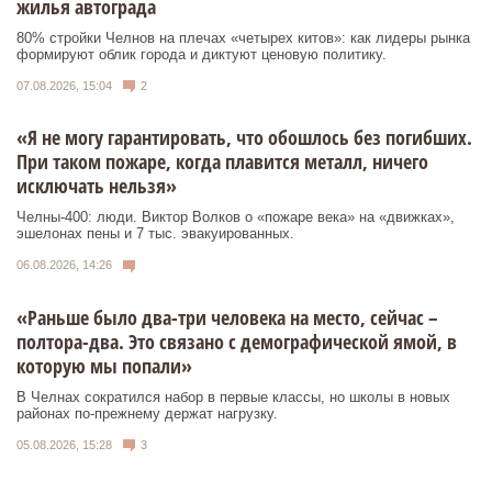
жилья автограда
80% стройки Челнов на плечах «четырех китов»: как лидеры рынка
формируют облик города и диктуют ценовую политику.
07.08.2026, 15:04
2
«Я не могу гарантировать, что обошлось без погибших.
При таком пожаре, когда плавится металл, ничего
исключать нельзя»
Челны-400: люди. Виктор Волков о «пожаре века» на «движках»,
эшелонах пены и 7 тыс. эвакуированных.
06.08.2026, 14:26
«Раньше было два-три человека на место, сейчас –
полтора-два. Это связано с демографической ямой, в
которую мы попали»
В Челнах сократился набор в первые классы, но школы в новых
районах по-прежнему держат нагрузку.
05.08.2026, 15:28
3