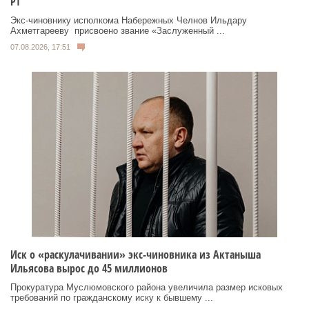
РТ
Экс‑чиновнику исполкома Набережных Челнов Ильдару
Ахметгарееву присвоено звание «Заслуженный ...
07.08.2026, 17:51
Иск о «раскулачивании» экс-чиновника из Актаныша
Ильясова вырос до 45 миллионов
Прокуратура Муслюмовского района увеличила размер исковых
требований по гражданскому иску к бывшему ...