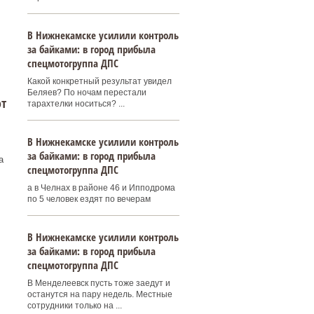
и
В Нижнекамске усилили контроль
за байками: в город прибыла
спецмотогруппа ДПС
Какой конкретный результат увидел
Беляев? По ночам перестали
от
тарахтелки носиться? ...
В Нижнекамске усилили контроль
за байками: в город прибыла
а
спецмотогруппа ДПС
а в Челнах в районе 46 и Ипподрома
по 5 человек ездят по вечерам
В Нижнекамске усилили контроль
за байками: в город прибыла
спецмотогруппа ДПС
В Менделеевск пусть тоже заедут и
останутся на пару недель. Местные
сотрудники только на ...