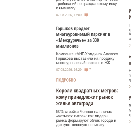
требований по гражданскому иску
к бывшему ...
И
07.08.2026, 17:00
1
И
П
Горшков продает
т
многоуровневый паркинг в
А
а
«Междуречье» за 330
миллионов
0
Компания «АНГ-Холдинг» Алексея
«
Горшкова выставила на продажу
п
многоуровневый паркинг в ЖК ...
07.08.2026, 16:29
7
Н
п
ПОДРОБНО
д
0
Короли квадратных метров:
кому принадлежит рынок
У
жилья автограда
В
M
80% стройки Челнов на плечах
т
«четырех китов»: как лидеры
рынка формируют облик города и
0
диктуют ценовую политику.