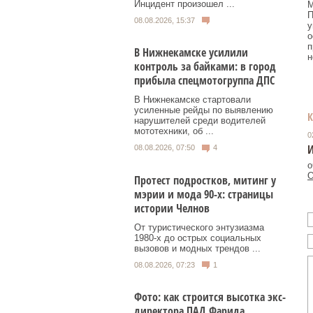
Инцидент произошел ...
М
П
08.08.2026, 15:37
у
о
п
В Нижнекамске усилили
н
контроль за байками: в город
прибыла спецмотогруппа ДПС
В Нижнекамске стартовали
усиленные рейды по выявлению
нарушителей среди водителей
мототехники, об ...
0
08.08.2026, 07:50
4
о
О
Протест подростков, митинг у
мэрии и мода 90-х: страницы
истории Челнов
От туристического энтузиазма
1980‑х до острых социальных
вызовов и модных трендов ...
08.08.2026, 07:23
1
Фото: как строится высотка экс-
директора ПАД Фарида