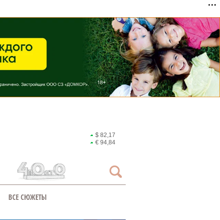
$ 82,17
€ 94,84
ВСЕ СЮЖЕТЫ