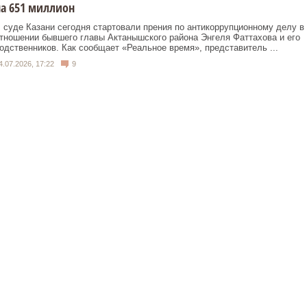
а 651 миллион
 суде Казани сегодня стартовали прения по антикоррупционному делу в
тношении бывшего главы Актанышского района Энгеля Фаттахова и его
одственников. Как сообщает «Реальное время», представитель ...
4.07.2026, 17:22
9