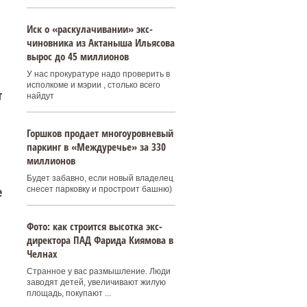
Иск о «раскулачивании» экс-
чиновника из Актаныша Ильясова
вырос до 45 миллионов
У нас прокуратуре надо проверить в
исполкоме и мэрии , столько всего
т
найдут
Горшков продает многоуровневый
паркинг в «Междуречье» за 330
миллионов
Будет забавно, если новый владелец
е
снесет парковку и простроит башню)
Фото: как строится высотка экс-
директора ПАД Фарида Киямова в
Челнах
Странное у вас размышление. Люди
заводят детей, увеличивают жилую
площадь, покупают ...