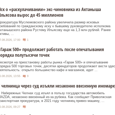
ск о «раскулачивании» экс-чиновника из Актаныша
льясова вырос до 45 миллионов
рокуратура Муслюмовского района увеличила размер исковых
ребований по гражданскому иску к бывшему руководителю исполкома
ктанышского района Рустему Ильясову еще на 1,3 млн рублей. Ранее
ктивы, ...
7.08.2026, 17:00
1
Гараж 500» продолжает работать после опечатывания
орядка полутысячи точек
есмотря на приостановку работы рынка «Гараж 500» и опечатывание
орядка 500 торговых точек, десятки арендаторов продолжают вести зде
еятельность: открыто большинство кафе и магазинов, идет ...
6.08.2026, 13:55
9
 челнинца через суд изъяли незаконно ввезенную иномарк
 Набережных Челнах суд изъял в пользу государства автомобиль
AZDA, незаконно ввезенный из‑за рубежа. Как сообщает Приволжская
ранспортная прокуратура, в 2021 году челнинец привез машину, ...
6.08.2026, 09:27