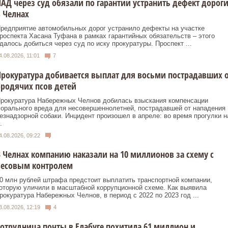
АД через суд обязали по гарантии устранить дефект дорог
 Челнах
редприятие автомобильных дорог устранило дефекты на участке
роспекта Хасана Туфана в рамках гарантийных обязательств – этого
далось добиться через суд по иску прокуратуры. Проспект ...
4.08.2026, 11:01
7
рокуратура добивается выплат для восьми пострадавших 
родячих псов детей
рокуратура Набережных Челнов добилась взыскания компенсации
орального вреда для несовершеннолетней, пострадавшей от нападения
езнадзорной собаки. Инцидент произошел в апреле: во время прогулки н
.
4.08.2026, 09:22
 Челнах компанию наказали на 10 миллионов за схему с
весовым контролем
0 млн рублей штрафа предстоит выплатить транспортной компании,
оторую уличили в масштабной коррупционной схеме. Как выявила
рокуратура Набережных Челнов, в период с 2022 по 2023 год ...
3.08.2026, 12:19
4
отрудница почты в Елабуге похитила 61 миллион и