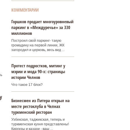
КОММЕНТАРИИ
Горшков продает многоуровневый
паркинг в «Междуречье» за 330
миллионов
Построил свой паркинг- такую
громадину на первой линии, ЖК
загородил и церковь, весь вид ...
Протест подростков, митинг у
мэрии и мода 90-х: страницы
сь
истории Челнов
Что такое 17 блок?
у
Бизнесмен из Питера открыл на
месте рестоклуба в Челнах
туркменский ресторан
Узбекская, таджикская, теперь и
туркмегнская кухня представлены!
Киргизы и казахи - ваш ...