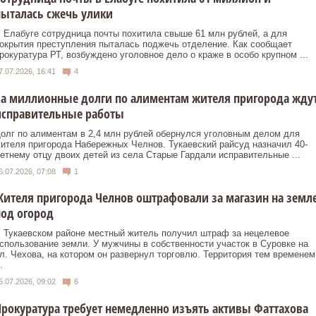
ыталась сжечь улики
 Елабуге сотрудница почты похитила свыше 61 млн рублей, а для
окрытия преступления пыталась поджечь отделение. Как сообщает
рокуратура РТ, возбуждено уголовное дело о краже в особо крупном ...
7.07.2026, 16:41
4
а миллионные долги по алиментам жителя пригорода жду
исправительные работы
олг по алиментам в 2,4 млн рублей обернулся уголовным делом для
ителя пригорода Набережных Челнов. Тукаевский райсуд назначил 40-
етнему отцу двоих детей из села Старые Гардали исправительные ...
6.07.2026, 07:08
1
ителя пригорода Челнов оштрафовали за магазин на земл
од огород
 Тукаевском районе местный житель получил штраф за нецелевое
спользование земли. У мужчины в собственности участок в Суровке на
л. Чехова, на котором он развернул торговлю. Территория тем временем
.
5.07.2026, 09:02
6
рокуратура требует немедленно изъять активы Фаттахова