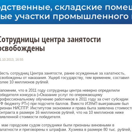
Сотрудницы центра занятости
освобождены
1.10.2013, 16:55
есть сотрудниц Центра занятости, ранее осужденные за халатность,
свобождены от наказания. Ущерб государству, тем временем, составил
олее 10 миллионов рублей.
апомним, что в 2011 году сотрудницы центра неверно определили
обедителя конкурса («Оказание услуг по опережающему
рофессиональному обучению работников в 2011 году за счет субсидии
Ф бюджету РТ») при подсчете баллов. Вместо ИЭУиП выигравшим был
ризнан НИСПТР. Институтом экономики и права была заявлена стоимост
онтракта в размере 16 миллионов рублей, что на 10 миллионов ниже
аявленной стоимости победителя.
 мае городским судом сотрудники были признаны виновными в
алатности и приговорены к штрафам. Хузиева в размере 80 тыс. рублей,