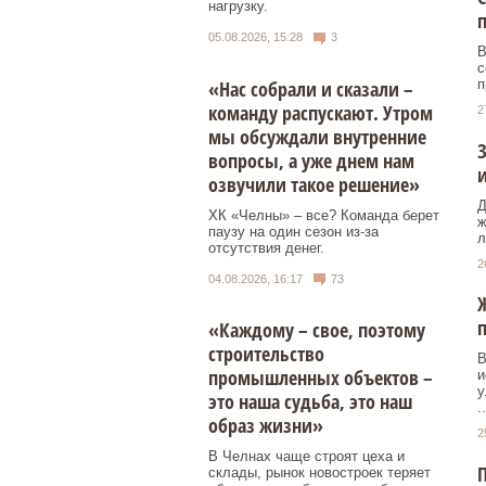
нагрузку.
п
05.08.2026, 15:28
3
В
с
«Нас собрали и сказали –
п
команду распускают. Утром
2
мы обсуждали внутренние
З
вопросы, а уже днем нам
озвучили такое решение»
Д
ХК «Челны» – все? Команда берет
ж
паузу на один сезон из-за
л
отсутствия денег.
2
04.08.2026, 16:17
73
Ж
п
«Каждому – свое, поэтому
строительство
В
промышленных объектов –
и
у
это наша судьба, это наш
..
образ жизни»
2
В Челнах чаще строят цеха и
П
склады, рынок новостроек теряет