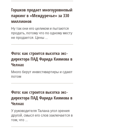
Горшков продает многоуровневый
паркинг в «Междуречье» за 330
миллионов
Ну так они его целиком и пытаются
продать, потому что по одному месту
не продается. Цены ...
Фото: как строится высотка экс-
директора ПАД Фарида Киямова в
Челнах
Много берут инвестквартиры и сдают
потом
Фото: как строится высотка экс-
директора ПАД Фарида Киямова в
Челнах
У руководителя Талана угол зрения
другой, смысл его слов заключается в
том, что ...