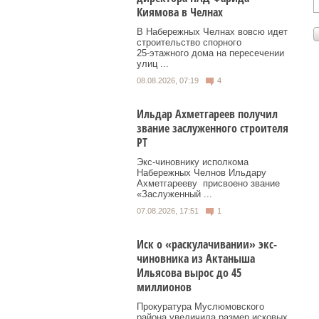
Киямова в Челнах
В Набережных Челнах вовсю идет
строительство спорного
25‑этажного дома на пересечении
улиц ...
08.08.2026, 07:19
4
Ильдар Ахметгареев получил
звание заслуженного строителя
РТ
Экс‑чиновнику исполкома
Набережных Челнов Ильдару
Ахметгарееву присвоено звание
«Заслуженный ...
07.08.2026, 17:51
1
Иск о «раскулачивании» экс-
чиновника из Актаныша
Ильясова вырос до 45
миллионов
Прокуратура Муслюмовского
района увеличила размер исковых