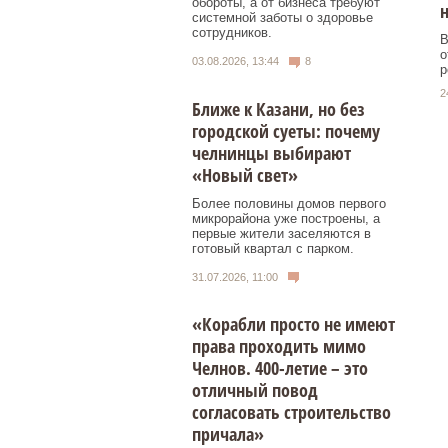
обороты, а от бизнеса требуют
н
системной заботы о здоровье
сотрудников.
В
о
03.08.2026, 13:44
8
р
2
Ближе к Казани, но без
городской суеты: почему
челнинцы выбирают
«Новый свет»
Более половины домов первого
микрорайона уже построены, а
первые жители заселяются в
готовый квартал с парком.
31.07.2026, 11:00
«Корабли просто не имеют
права проходить мимо
Челнов. 400-летие – это
отличный повод
согласовать строительство
причала»