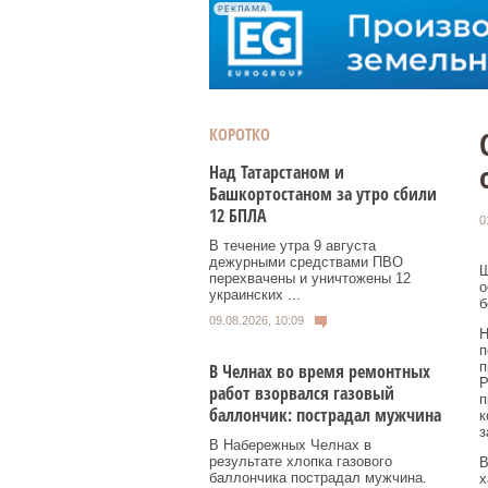
РЕКЛАМА
КОРОТКО
Над Татарстаном и
Башкортостаном за утро сбили
12 БПЛА
0
В течение утра 9 августа
дежурными средствами ПВО
Ш
перехвачены и уничтожены 12
о
украинских ...
б
09.08.2026, 10:09
Н
п
п
В Челнах во время ремонтных
Р
работ взорвался газовый
п
баллончик: пострадал мужчина
к
з
В Набережных Челнах в
результате хлопка газового
В
баллончика пострадал мужчина.
х