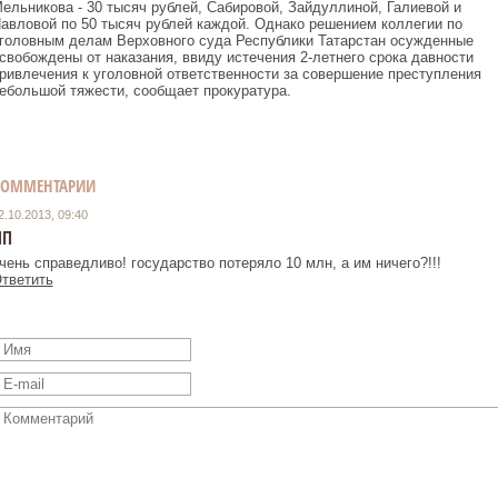
ельникова - 30 тысяч рублей, Сабировой, Зайдуллиной, Галиевой и
авловой по 50 тысяч рублей каждой. Однако решением коллегии по
головным делам Верховного суда Республики Татарстан осужденные
свобождены от наказания, ввиду истечения 2-летнего срока давности
ривлечения к уголовной ответственности за совершение преступления
ебольшой тяжести, сообщает прокуратура.
КОММЕНТАРИИ
2.10.2013, 09:40
ИП
чень справедливо! государство потеряло 10 млн, а им ничего?!!!
тветить