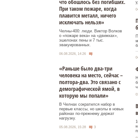
что обошлось без погибших.
у
При таком пожаре, когда
0
плавится металл, ничего
П
исключать нельзя»
б
Челны-400: люди. Виктор Волков
о «пожаре века» на «движках»,
П
эшелонах пены и 7 тыс.
м
эвакуированных.
б
..
06.08.2026, 14:26
0
«Раньше было два-три
Ф
человека на место, сейчас –
Н
полтора-два. Это связано с
б
ч
демографической ямой, в
которую мы попали»
0
В Челнах сократился набор в
В
первые классы, но школы в новых
районах по-прежнему держат
нагрузку.
1
к
05.08.2026, 15:28
3
п
0