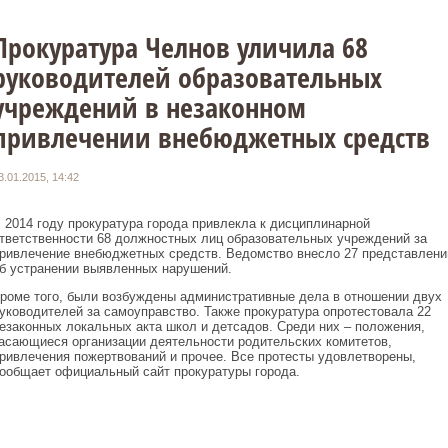
Прокуратура Челнов уличила 68
руководителей образовательных
учреждений в незаконном
привлечении внебюджетных средств
3.01.2015, 14:42
 2014 году прокуратура города привлекла к дисциплинарной
тветственности 68 должностных лиц образовательных учреждений за
ривлечение внебюджетных средств. Ведомство внесло 27 представлени
б устранении выявленных нарушений.
роме того, были возбуждены административные дела в отношении двух
уководителей за самоуправство. Также прокуратура опротестовала 22
езаконных локальных акта школ и детсадов. Среди них – положения,
асающиеся организации деятельности родительских комитетов,
ривлечения пожертвований и прочее. Все протесты удовлетворены,
ообщает официальный сайт прокуратуры города.