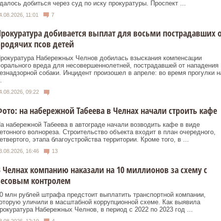
далось добиться через суд по иску прокуратуры. Проспект ...
4.08.2026, 11:01
7
рокуратура добивается выплат для восьми пострадавших 
родячих псов детей
рокуратура Набережных Челнов добилась взыскания компенсации
орального вреда для несовершеннолетней, пострадавшей от нападения
езнадзорной собаки. Инцидент произошел в апреле: во время прогулки н
.
4.08.2026, 09:22
ото: на набережной Табеева в Челнах начали строить кафе
а набережной Табеева в автограде начали возводить кафе в виде
етонного волнореза. Строительство объекта входит в план очередного,
етвертого, этапа благоустройства территории. Кроме того, в ...
3.08.2026, 16:46
13
 Челнах компанию наказали на 10 миллионов за схему с
весовым контролем
0 млн рублей штрафа предстоит выплатить транспортной компании,
оторую уличили в масштабной коррупционной схеме. Как выявила
рокуратура Набережных Челнов, в период с 2022 по 2023 год ...
3.08.2026, 12:19
4