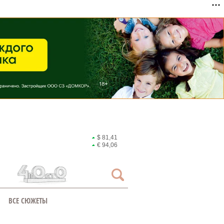
$ 81,41
€ 94,06
ВСЕ СЮЖЕТЫ