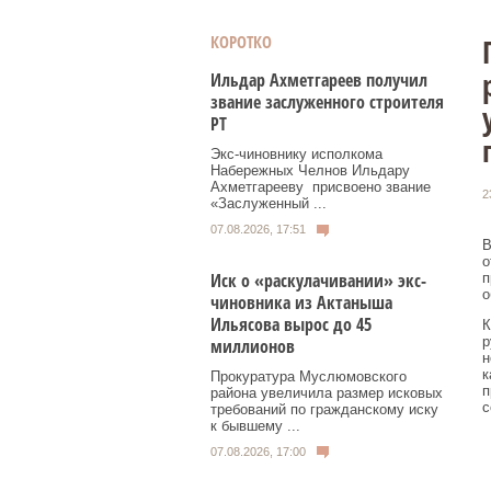
КОРОТКО
Ильдар Ахметгареев получил
звание заслуженного строителя
РТ
Экс‑чиновнику исполкома
Набережных Челнов Ильдару
Ахметгарееву присвоено звание
2
«Заслуженный ...
07.08.2026, 17:51
В
о
Иск о «раскулачивании» экс-
п
о
чиновника из Актаныша
Ильясова вырос до 45
К
р
миллионов
н
к
Прокуратура Муслюмовского
п
района увеличила размер исковых
с
требований по гражданскому иску
к бывшему ...
07.08.2026, 17:00