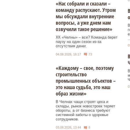
«Нас собрали и сказали –
команду распускают. Утром
мы обсуждали внутренние
вопросы, а уже днем нам
В
озвучили такое решение»
г
е
ХК «Челны» – все? Команда берет
..
паузу на один сезон из-за
0
отсутствия денег.
04.08.2026, 16:17
73
В
Ч
«Каждому – свое, поэтому
В
строительство
м
промышленных объектов –
Ч
это наша судьба, это наш
0
образ жизни»
В Челнах чаще строят цеха и
склады, рынок новостроек теряет
обороты, а от бизнеса требуют
системной заботы о здоровье
сотрудников.
03.08.2026, 13:44
8