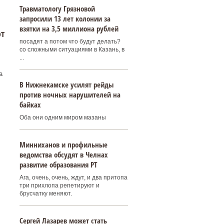
Травматологу Грязновой
запросили 13 лет колонии за
взятки на 3,5 миллиона рублей
от
посадят а потом что будут делать?
со сложными ситуациями в Казань, в
...
а
В Нижнекамске усилят рейды
против ночных нарушителей на
байках
Оба они одним миром мазаны
Минниханов и профильные
ведомства обсудят в Челнах
развитие образования РТ
Ага, очень, очень, ждут, и два притопа
три прихлопа репетируют и
брусчатку меняют.
Сергей Лазарев может стать