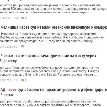
есмотря на приостановку работы рынка «Гараж 500» и опечатывание
орядка 500 торговых точек, десятки арендаторов продолжают вести зде
еятельность: открыто большинство кафе и магазинов, идет ...
6.08.2026, 13:55
8
 челнинца через суд изъяли незаконно ввезенную иномарк
 Набережных Челнах суд изъял в пользу государства автомобиль
AZDA, незаконно ввезенный из‑за рубежа. Как сообщает Приволжская
ранспортная прокуратура, в 2021 году челнинец привез машину, ...
6.08.2026, 09:27
 Челнах частично ограничат движение на мосту через
Мелекеску
ригады Предприятия автомобильных дорог сегодня вечером начнут
емонт асфальтобетонного покрытия на Центральном мосту. Работы
роведут в ночь с 5-го на 6-е и с 6-го на 7-е августа с частичным ...
5.08.2026, 10:01
9
АД через суд обязали по гарантии устранить дефект дорог
 Челнах
редприятие автомобильных дорог устранило дефекты на участке
роспекта Хасана Туфана в рамках гарантийных обязательств – этого