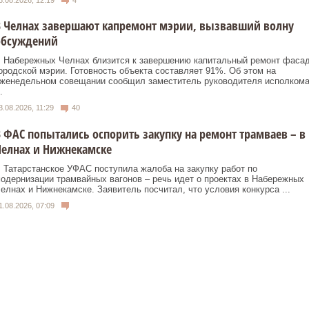
В Челнах завершают капремонт мэрии, вызвавший волну
обсуждений
 Набережных Челнах близится к завершению капитальный ремонт фаса
ородской мэрии. Готовность объекта составляет 91%. Об этом на
женедельном совещании сообщил заместитель руководителя исполком
.
3.08.2026, 11:29
40
 ФАС попытались оспорить закупку на ремонт трамваев – в
елнах и Нижнекамске
 Татарстанское УФАС поступила жалоба на закупку работ по
одернизации трамвайных вагонов – речь идет о проектах в Набережных
елнах и Нижнекамске. Заявитель посчитал, что условия конкурса ...
1.08.2026, 07:09