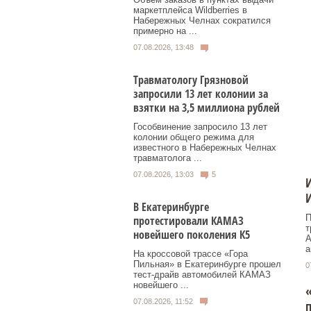
маркетплейса Wildberries в
Набережных Челнах сократился
примерно на ...
07.08.2026, 13:48
Травматологу Грязновой
запросили 13 лет колонии за
взятки на 3,5 миллиона рублей
Гособвинение запросило 13 лет
колонии общего режима для
известного в Набережных Челнах
травматолога ...
07.08.2026, 13:03
5
И
И
В Екатеринбурге
П
протестировали КАМАЗ
т
новейшего поколения К5
А
а
На кроссовой трассе «Гора
Пильная» в Екатеринбурге прошел
0
тест-драйв автомобилей КАМАЗ
новейшего ...
«
07.08.2026, 11:52
п