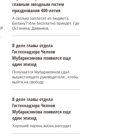
главным звездным гостем
празднования 400‑летия
А сколько заплатят из бюджета
Билану? Или бесплатно приедет. Где
да
Останина, Даванков, ...
а
В деле главы отдела
Гостехнадзора Челнов
Мубаракзянова появился еще
один эпизод
Получается Мубаракзянов сдал
вышестоящего руководителя , чтобы
выйти на свободу .
В деле главы отдела
Гостехнадзора Челнов
Мубаракзянова появился еще
один эпизод
Хороший парень,жизнь рассудит