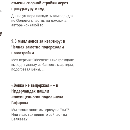
отмены спорной стройки через
прокуратуру и суд
сь
Давно уж пора наводить там порядок
не Орловка с частными домами а
авторынок какой то
у
9,5 миллионов за квартиру: в
Челнах заметно подорожали
новостройки
Моя версия: Обеспеченные граждане
выводят деньгу из банков в квартиры,
подогревая цены. ...
«Вовка не выдержал» – в
Нидерландах нашли
«похищенного» подельника
Гафарова
и
Мы с вами знакомы, сразу на "ты"?
Или у вас так принято сейчас - на
Беляева?