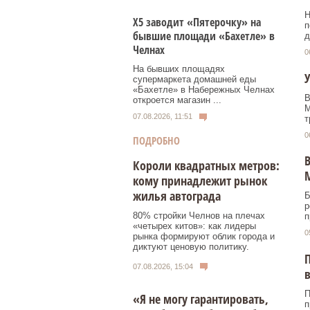
Н
Х5 заводит «Пятерочку» на
п
бывшие площади «Бахетле» в
д
Челнах
0
На бывших площадях
У
супермаркета домашней еды
«Бахетле» в Набережных Челнах
В
откроется магазин ...
M
07.08.2026, 11:51
т
0
ПОДРОБНО
В
Короли квадратных метров:
кому принадлежит рынок
жилья автограда
Б
р
80% стройки Челнов на плечах
п
«четырех китов»: как лидеры
0
рынка формируют облик города и
диктуют ценовую политику.
П
07.08.2026, 15:04
в
П
«Я не могу гарантировать,
п