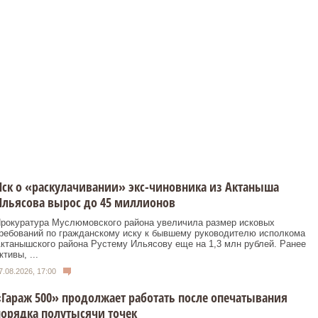
ск о «раскулачивании» экс-чиновника из Актаныша
льясова вырос до 45 миллионов
рокуратура Муслюмовского района увеличила размер исковых
ребований по гражданскому иску к бывшему руководителю исполкома
ктанышского района Рустему Ильясову еще на 1,3 млн рублей. Ранее
ктивы, ...
7.08.2026, 17:00
Гараж 500» продолжает работать после опечатывания
орядка полутысячи точек