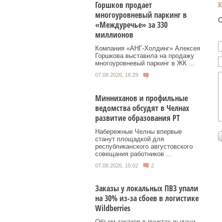
Горшков продает
многоуровневый паркинг в
О
«Междуречье» за 330
миллионов
Компания «АНГ-Холдинг» Алексея
Горшкова выставила на продажу
многоуровневый паркинг в ЖК ...
07.08.2026, 16:29
Минниханов и профильные
ведомства обсудят в Челнах
развитие образования РТ
Набережные Челны впервые
станут площадкой для
республиканского августовского
совещания работников ...
07.08.2026, 15:02
2
Заказы у локальных ПВЗ упали
на 30% из-за сбоев в логистике
Wildberries
Объем заказов в пунктах выдачи