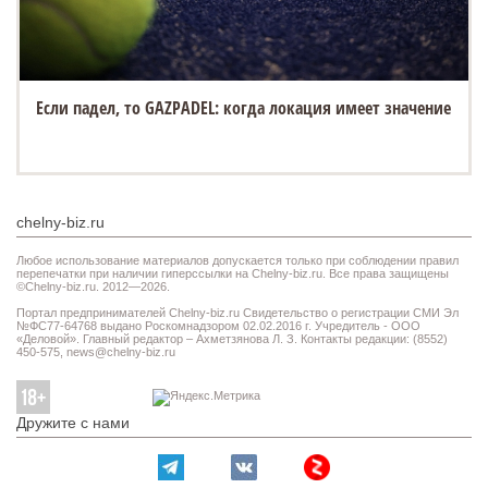
Если падел, то GAZPADEL: когда локация имеет значение
chelny-biz.ru
Любое использование материалов допускается только при соблюдении правил
перепечатки при наличии гиперссылки на Chelny-biz.ru. Все права защищены
©Chelny-biz.ru. 2012—2026.
Портал предпринимателей Chelny-biz.ru Свидетельство о регистрации СМИ Эл
№ФС77-64768 выдано Роскомнадзором 02.02.2016 г. Учредитель - ООО
«Деловой». Главный редактор – Ахметзянова Л. З. Контакты редакции: (8552)
450-575,
news@chelny-biz.ru
Дружите с нами