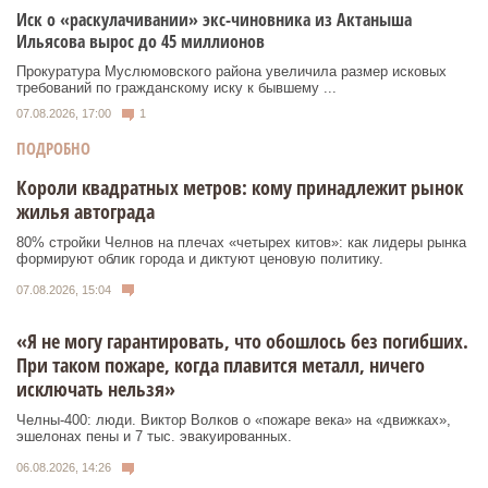
Иск о «раскулачивании» экс-чиновника из Актаныша
Ильясова вырос до 45 миллионов
Прокуратура Муслюмовского района увеличила размер исковых
требований по гражданскому иску к бывшему ...
07.08.2026, 17:00
1
ПОДРОБНО
Короли квадратных метров: кому принадлежит рынок
жилья автограда
80% стройки Челнов на плечах «четырех китов»: как лидеры рынка
формируют облик города и диктуют ценовую политику.
07.08.2026, 15:04
«Я не могу гарантировать, что обошлось без погибших.
При таком пожаре, когда плавится металл, ничего
исключать нельзя»
Челны-400: люди. Виктор Волков о «пожаре века» на «движках»,
эшелонах пены и 7 тыс. эвакуированных.
06.08.2026, 14:26