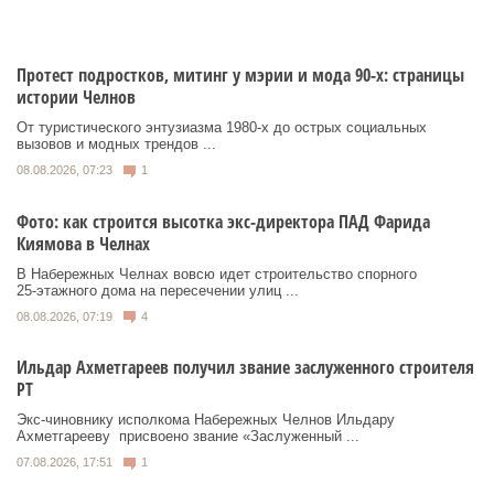
Протест подростков, митинг у мэрии и мода 90-х: страницы
истории Челнов
От туристического энтузиазма 1980‑х до острых социальных
вызовов и модных трендов ...
08.08.2026, 07:23
1
Фото: как строится высотка экс-директора ПАД Фарида
Киямова в Челнах
В Набережных Челнах вовсю идет строительство спорного
25‑этажного дома на пересечении улиц ...
08.08.2026, 07:19
4
Ильдар Ахметгареев получил звание заслуженного строителя
РТ
Экс‑чиновнику исполкома Набережных Челнов Ильдару
Ахметгарееву присвоено звание «Заслуженный ...
07.08.2026, 17:51
1