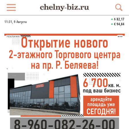
$ 82,17
11:31
, 9 Августа
€ 94,84
РЕКЛАМА