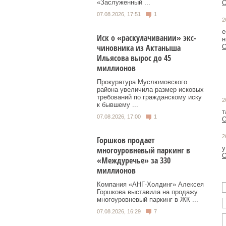
«Заслуженный ...
О
07.08.2026, 17:51
1
2
е
Иск о «раскулачивании» экс-
н
чиновника из Актаныша
О
Ильясова вырос до 45
миллионов
Прокуратура Муслюмовского
района увеличила размер исковых
требований по гражданскому иску
2
к бывшему ...
т
07.08.2026, 17:00
1
О
2
Горшков продает
у
многоуровневый паркинг в
О
«Междуречье» за 330
миллионов
Компания «АНГ-Холдинг» Алексея
Горшкова выставила на продажу
многоуровневый паркинг в ЖК ...
07.08.2026, 16:29
7