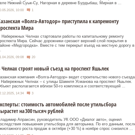
еле Нижний Суык‑Су, Нагорная в деревне Бурдыбаш, Мирная в ...
0.05.2026, 10:00
1
азанская «Волга-Автодор» приступила к капремонту
роспекта Мира
 Набережных Челнах стартовали работы по капитальному ремонту
роспекта Мира. Сейчас дорожники срезают верхний слой покрытия в
айоне «Медгородка». Вместе с тем перекрыт въезд на местную дорогу в
.
1.04.2026, 09:08
20
 Челнах строят новый съезд на проспект Яшьлек
азанская компания «Волга‑Автодор» ведет строительство нового съезда
 Набережных Челнах – с улицы Шамиля Усманова на проспект Яшьлек.
бъект располагается вблизи 50‑го комплекса и соответствующей ...
2.12.2025, 14:34
3
ксперты: стоимость автомобилей после утильсбора
ырастет на 300 тысяч рублей
ладимир Апраксин, руководитель УК ООО «Диалог авто», оценил
оследствия повышения утильсбора для авторынка. По его данным, посл
жиотажного роста продаж в октябре (+30 %) в ноябре спрос снизился ...