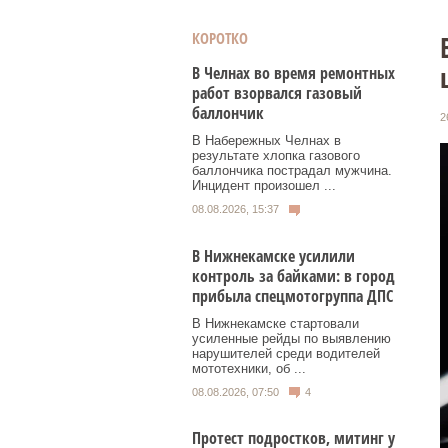
КОРОТКО
В Челнах во время ремонтных
работ взорвался газовый
баллончик
2
В Набережных Челнах в
результате хлопка газового
баллончика пострадал мужчина.
Инцидент произошел ...
08.08.2026, 15:37
В Нижнекамске усилили
контроль за байками: в город
прибыла спецмотогруппа ДПС
В Нижнекамске стартовали
усиленные рейды по выявлению
нарушителей среди водителей
мототехники, об ...
08.08.2026, 07:50
4
Протест подростков, митинг у