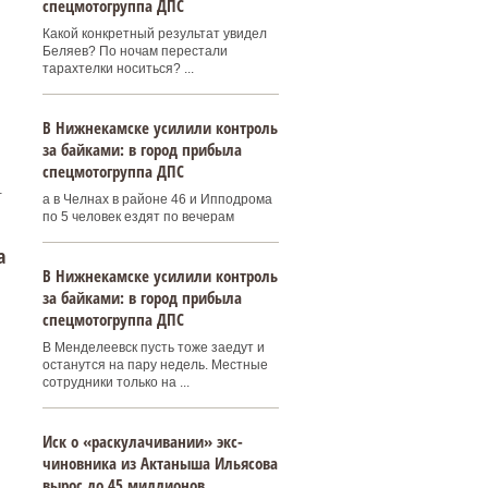
спецмотогруппа ДПС
Какой конкретный результат увидел
Беляев? По ночам перестали
тарахтелки носиться? ...
В Нижнекамске усилили контроль
за байками: в город прибыла
спецмотогруппа ДПС
.
а в Челнах в районе 46 и Ипподрома
по 5 человек ездят по вечерам
а
В Нижнекамске усилили контроль
за байками: в город прибыла
спецмотогруппа ДПС
В Менделеевск пусть тоже заедут и
останутся на пару недель. Местные
сотрудники только на ...
Иск о «раскулачивании» экс-
чиновника из Актаныша Ильясова
вырос до 45 миллионов