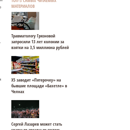
ТОП-3 САМЫХ ЧИТАЕМЫХ
МАТЕРИАЛОВ
е
Травматологу Грязновой
запросили 13 лет колонии за
,
взятки на 3,5 миллиона рублей
Х5 заводит «Пятерочку» на
м
бывшие площади «Бахетле» в
Челнах
Сергей Лазарев может стать
главным звездным гостем