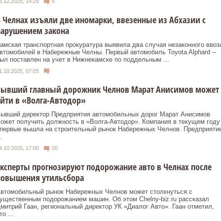
3.12.2025, 14:25
5
 Челнах изъяли две иномарки, ввезенные из Абхазии с
нарушением закона
амская транспортная прокуратура выявила два случая незаконного ввоз
втомобилей в Набережные Челны. Первый автомобиль Toyota Alphard –
ыл поставлен на учет в Нижнекамске по поддельным ...
1.10.2025, 07:05
Бывший главный дорожник Челнов Марат Анисимов может
йти в «Волга-Автодор»
ывший директор Предприятия автомобильных дорог Марат Анисимов
ожет получить должность в «Волга-Автодор». Компания в текущем году
первые вышла на строительный рынок Набережных Челнов. Предприяти
.
4.10.2025, 17:00
20
ксперты прогнозируют подорожание авто в Челнах после
повышения утильсбора
втомобильный рынок Набережных Челнов может столкнуться с
ущественным подорожанием машин. Об этом Сhelny-biz.ru рассказал
митрий Гаан, региональный директор УК «Диалог Авто». Гаан отметил,
то ...