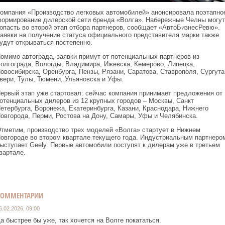
омпания «Производство легковых автомобилей» анонсировала поэтапно
ормирование дилерской сети бренда «Волга». Набережные Челны могут
опасть во второй этап отбора партнеров, сообщает «АвтоБизнесРевю».
аявки на получение статуса официального представителя марки также
удут открываться постепенно.
омимо автограда, заявки примут от потенциальных партнеров из
олгограда, Вологды, Владимира, Ижевска, Кемерово, Липецка,
овосибирска, Оренбурга, Пензы, Рязани, Саратова, Ставрополя, Сургута
вери, Тулы, Тюмени, Ульяновска и Уфы.
ервый этап уже стартовал: сейчас компания принимает предложения от
отенциальных дилеров из 12 крупных городов – Москвы, Санкт
етербурга, Воронежа, Екатеринбурга, Казани, Краснодара, Нижнего
овгорода, Перми, Ростова на Дону, Самары, Уфы и Челябинска.
тметим, производство трех моделей «Волга» стартует в Нижнем
овгороде во втором квартале текущего года. Индустриальным партнеро
ыступает Geely. Первые автомобили поступят к дилерам уже в третьем
вартале.
КОММЕНТАРИИ
6.02.2026, 09:00
а быстрее бы уже, так хочется на Волге покататься.