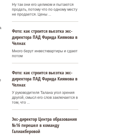
Ну так они его целиком и пытаются
продать, потому что по одному месту
не продается. Цены ...
а
Фото: как строится высотка экс-
директора ПАД Фарида Киямова в
Челнах
Много берут инвестквартиры и сдают
потом
Фото: как строится высотка экс-
директора ПАД Фарида Киямова в
е
Челнах
У руководителя Талана угол зрения
другой, смысл его слов заключается в
том, что ...
Экс-директор Центра образования
№16 перешел в команду
Галиакберовой