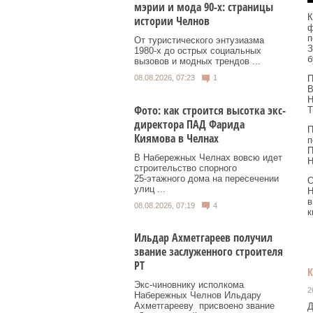
мэрии и мода 90-х: страницы
К
истории Челнов
ф
п
От туристического энтузиазма
З
1980‑х до острых социальных
б
вызовов и модных трендов ...
08.08.2026, 07:23
1
П
В
Н
Фото: как строится высотка экс-
Т
директора ПАД Фарида
П
Киямова в Челнах
п
П
В Набережных Челнах вовсю идет
Н
строительство спорного
25‑этажного дома на пересечении
О
улиц ...
Н
в
08.08.2026, 07:19
4
к
Ильдар Ахметгареев получил
звание заслуженного строителя
РТ
Экс‑чиновнику исполкома
2
Набережных Челнов Ильдару
Ахметгарееву присвоено звание
Д