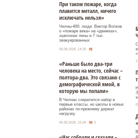
При таком пожаре, когда
плавится металл, ничего
исключать нельзя»
Челны-400: люди. Виктор Волков
о «пожаре века» на «движках»,
эшелонах пены и 7 тыс.
эвакуированных.
С
а
06.08.2026, 14:26
«
1
«Раньше было два-три
человека на место, сейчас –
П
полтора-два. Это связано с
т
демографической ямой, в
Н
которую мы попали»
З
з
В Челнах сократился набор в
первые классы, но школы в новых
0
районах по-прежнему держат
нагрузку.
Д
05.08.2026, 15:28
3
В
«Нас собрали и сказали –
д