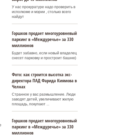
У нас прокуратуре надо проверить в
исполкоме и мэрии , столько всего
найдут
Горшков продает многоуровневый
паркинг в «Междуречье» за 330
миллионов
Будет забавно, если новый владелец
снесет парковку и простроит башню)
Фото: как строится высотка экс-
директора ПАД Фарида Киямова в
Челнах
Странное у вас размышление. Люди
заводят детей, увеличивают жилую
площадь, покупают ...
Горшков продает многоуровневый
е
паркинг в «Междуречье» за 330
миллионов