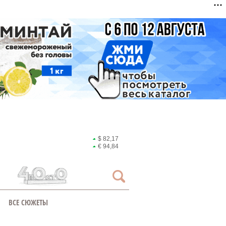
$ 82,17
€ 94,84
ВСЕ СЮЖЕТЫ