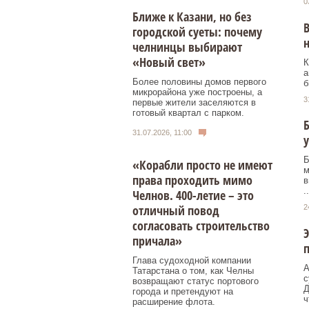
0
Ближе к Казани, но без
В
городской суеты: почему
челнинцы выбирают
«Новый свет»
К
а
Более половины домов первого
б
микрорайона уже построены, а
3
первые жители заселяются в
готовый квартал с парком.
31.07.2026, 11:00
у
Б
«Корабли просто не имеют
м
права проходить мимо
в
..
Челнов. 400-летие – это
отличный повод
2
согласовать строительство
Э
причала»
Глава судоходной компании
А
Татарстана о том, как Челны
с
возвращают статус портового
Д
города и претендуют на
ч
расширение флота.