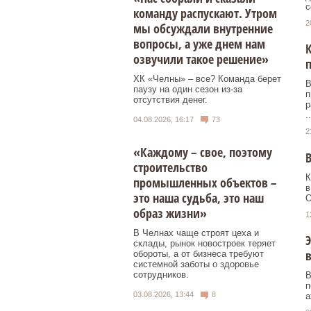
с
команду распускают. Утром
2
мы обсуждали внутренние
вопросы, а уже днем нам
К
озвучили такое решение»
п
ХК «Челны» – все? Команда берет
В
паузу на один сезон из-за
п
отсутствия денег.
р
..
04.08.2026, 16:17
73
2
«Каждому – свое, поэтому
В
строительство
К
промышленных объектов –
в
это наша судьба, это наш
О
образ жизни»
1
В Челнах чаще строят цеха и
Э
склады, рынок новостроек теряет
в
обороты, а от бизнеса требуют
системной заботы о здоровье
сотрудников.
В
п
03.08.2026, 13:44
8
а