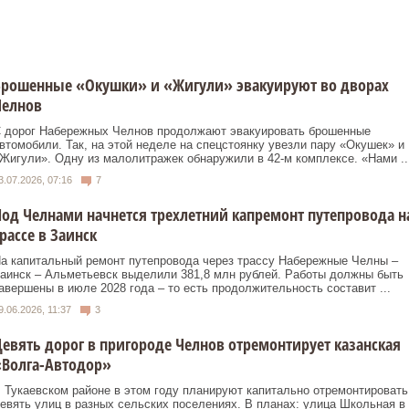
Брошенные «Окушки» и «Жигули» эвакуируют во дворах
Челнов
 дорог Набережных Челнов продолжают эвакуировать брошенные
втомобили. Так, на этой неделе на спецстоянку увезли пару «Окушек» и
Жигули». Одну из малолитражек обнаружили в 42-м комплексе. «Нами ..
3.07.2026, 07:16
7
од Челнами начнется трехлетний капремонт путепровода н
рассе в Заинск
а капитальный ремонт путепровода через трассу Набережные Челны –
аинск – Альметьевск выделили 381,8 млн рублей. Работы должны быть
авершены в июле 2028 года – то есть продолжительность составит ...
9.06.2026, 11:37
3
евять дорог в пригороде Челнов отремонтирует казанская
«Волга-Автодор»
 Тукаевском районе в этом году планируют капитально отремонтировать
евять улиц в разных сельских поселениях. В планах: улица Школьная в