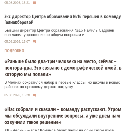
05.08.2026, 16:21
Экс-директор Центра образования №16 перешел в команду
Галиакберовой
Бывший директор Центра образования №16 Рамиль Садриев
возглавил управление по общим вопросам и ...
05.08.2026, 16:07
ПОДРОБНО
«Раньше было два-три человека на место, сейчас –
полтора-два. Это связано с демографической ямой, в
которую мы попали»
В Челнах сократился набор в первые классы, но школы в новых
районах по-прежнему держат нагрузку.
05.08.2026, 15:28
«Нас собрали и сказали – команду распускают. Утром
мы обсуждали внутренние вопросы, а уже днем нам
озвучили такое решение»
ХК «Челны» – все? Команда берет паузу на один сезон из-за