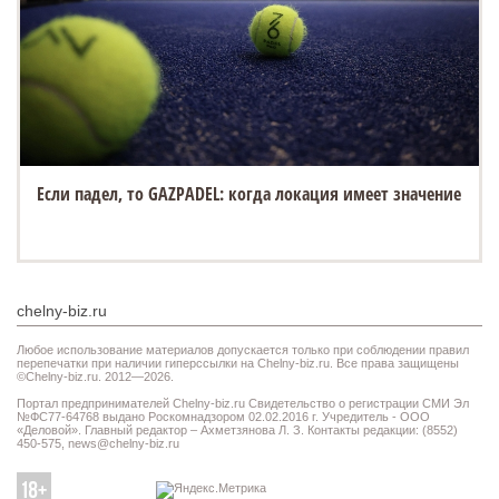
Если падел, то GAZPADEL: когда локация имеет значение
chelny-biz.ru
Любое использование материалов допускается только при соблюдении правил
перепечатки при наличии гиперссылки на Chelny-biz.ru. Все права защищены
©Chelny-biz.ru. 2012—2026.
Портал предпринимателей Chelny-biz.ru Свидетельство о регистрации СМИ Эл
№ФС77-64768 выдано Роскомнадзором 02.02.2016 г. Учредитель - ООО
«Деловой». Главный редактор – Ахметзянова Л. З. Контакты редакции: (8552)
450-575,
news@chelny-biz.ru