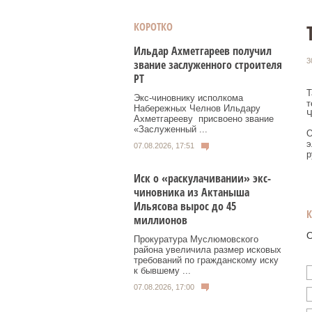
КОРОТКО
Ильдар Ахметгареев получил
3
звание заслуженного строителя
РТ
Т
Экс‑чиновнику исполкома
т
Набережных Челнов Ильдару
Ч
Ахметгарееву присвоено звание
«Заслуженный ...
О
э
07.08.2026, 17:51
р
Иск о «раскулачивании» экс-
чиновника из Актаныша
Ильясова вырос до 45
миллионов
О
Прокуратура Муслюмовского
района увеличила размер исковых
требований по гражданскому иску
к бывшему ...
07.08.2026, 17:00