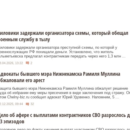
иловики задержали организатора схемы, который обещал
военным службу в тылу
иловики задержали организатора преступной схемы, по которой у
оеннослужащих РФ похищали деньги. Установлено, что житель
льметьевска предлагал контрактникам передать через него 1,3 млн ...
3.04.2026, 13:22
2
Адвокаты бывшего мэра Нижнекамска Рамиля Муллина
бжаловали его арест
ащита бывшего мэра Нижнекамска Рамиля Муллина обжалует решение
уда об избрании ему меры пресечения в виде заключения под стражу. О
том Chelny-biz.ru сообщил адвокат Юрий Удовенко. Напомним, 5 ...
2.12.2025, 09:44
32
ело об афере с выплатами контрактников СВО разрослось 
3 эпизодов
головное дело по факту хищения выплат участникам СВО разрослось д