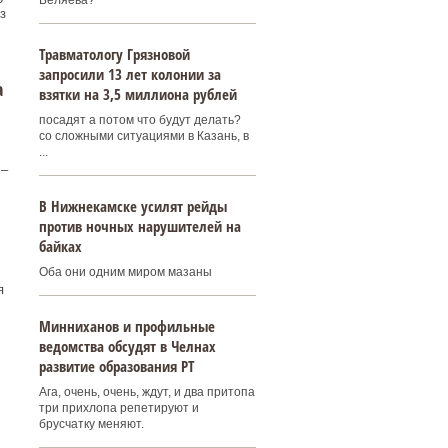
Беляева?
з
Травматологу Грязновой
запросили 13 лет колонии за
а
взятки на 3,5 миллиона рублей
посадят а потом что будут делать?
со сложными ситуациями в Казань, в
...
 –
В Нижнекамске усилят рейды
против ночных нарушителей на
байках
Оба они одним миром мазаны
я
Минниханов и профильные
ведомства обсудят в Челнах
развитие образования РТ
Ага, очень, очень, ждут, и два притопа
три прихлопа репетируют и
брусчатку меняют.