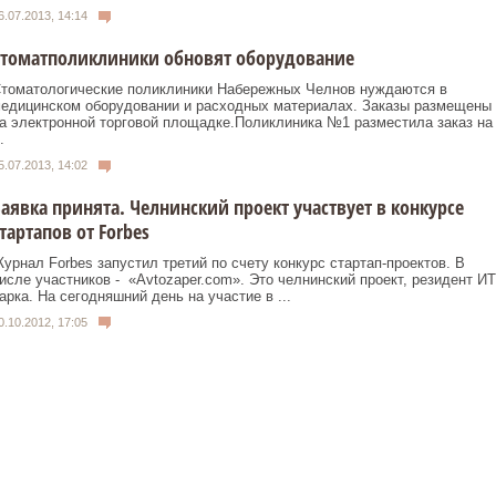
6.07.2013, 14:14
Стоматполиклиники обновят оборудование
томатологические поликлиники Набережных Челнов нуждаются в
едицинском оборудовании и расходных материалах. Заказы размещены
а электронной торговой площадке.Поликлиника №1 разместила заказ на
.
5.07.2013, 14:02
аявка принята. Челнинский проект участвует в конкурсе
тартапов от Forbes
урнал Forbes запустил третий по счету конкурс стартап-проектов. В
исле участников - «Avtozaper.com». Это челнинский проект, резидент ИТ
арка. На сегодняшний день на участие в ...
0.10.2012, 17:05