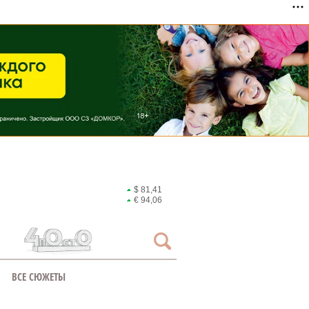
$ 81,41
€ 94,06
ВСЕ СЮЖЕТЫ