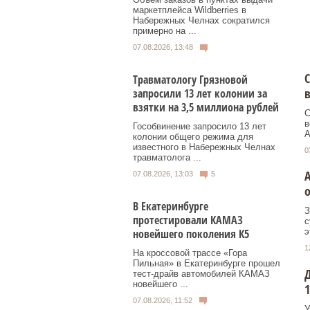
маркетплейса Wildberries в
Набережных Челнах сократился
примерно на ...
07.08.2026, 13:48
С
Травматологу Грязновой
запросили 13 лет колонии за
взятки на 3,5 миллиона рублей
С
в
Гособвинение запросило 13 лет
А
колонии общего режима для
известного в Набережных Челнах
0
травматолога ...
07.08.2026, 13:03
5
о
В Екатеринбурге
З
протестировали КАМАЗ
с
новейшего поколения К5
э
1
На кроссовой трассе «Гора
Пильная» в Екатеринбурге прошел
Д
тест-драйв автомобилей КАМАЗ
новейшего ...
1
07.08.2026, 11:52
У