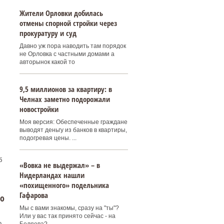
Жители Орловки добилась
отмены спорной стройки через
прокуратуру и суд
Давно уж пора наводить там порядок
не Орловка с частными домами а
авторынок какой то
9,5 миллионов за квартиру: в
Челнах заметно подорожали
новостройки
Моя версия: Обеспеченные граждане
выводят деньгу из банков в квартиры,
подогревая цены. ...
б
«Вовка не выдержал» – в
Нидерландах нашли
«похищенного» подельника
Гафарова
до
Мы с вами знакомы, сразу на "ты"?
Или у вас так принято сейчас - на
о