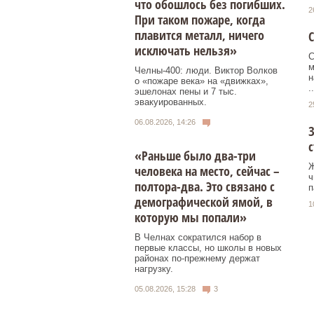
что обошлось без погибших.
2
При таком пожаре, когда
плавится металл, ничего
исключать нельзя»
С
м
Челны-400: люди. Виктор Волков
н
о «пожаре века» на «движках»,
..
эшелонах пены и 7 тыс.
эвакуированных.
2
06.08.2026, 14:26
З
с
«Раньше было два-три
Ж
человека на место, сейчас –
ч
полтора-два. Это связано с
п
демографической ямой, в
1
которую мы попали»
В Челнах сократился набор в
первые классы, но школы в новых
районах по-прежнему держат
нагрузку.
05.08.2026, 15:28
3