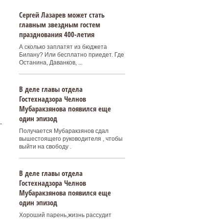
Сергей Лазарев может стать
главным звездным гостем
празднования 400‑летия
А сколько заплатят из бюджета
Билану? Или бесплатно приедет. Где
Останина, Даванков, ...
В деле главы отдела
Гостехнадзора Челнов
Мубаракзянова появился еще
один эпизод
-
Получается Мубаракзянов сдал
вышестоящего руководителя , чтобы
выйти на свободу .
В деле главы отдела
Гостехнадзора Челнов
Мубаракзянова появился еще
один эпизод
Хороший парень,жизнь рассудит