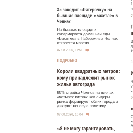
1
н
Х5 заводит «Пятерочку» на
бывшие площади «Бахетле» в
0
Челнах
Т
На бывших площадях
супермаркета домашней еды
«Бахетле» в Набережных Челнах
В
откроется магазин ...
д
07.08.2026, 11:51
т
..
ПОДРОБНО
2
Короли квадратных метров:
И
кому принадлежит рынок
Ч
жилья автограда
у
с
80% стройки Челнов на плечах
«четырех китов»: как лидеры
3
рынка формируют облик города и
диктуют ценовую политику.
07.08.2026, 15:04
О
к
А
«Я не могу гарантировать,
..