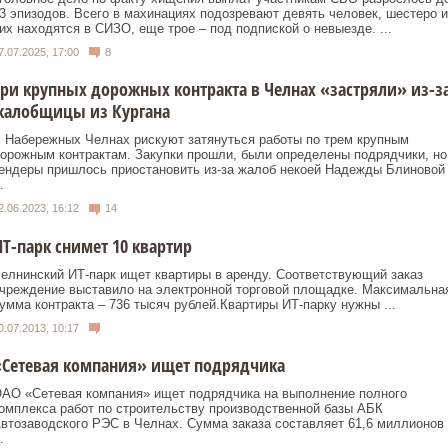
3 эпизодов. Всего в махинациях подозревают девять человек, шестеро и
их находятся в СИЗО, еще трое – под подпиской о невыезде. ...
7.07.2025, 17:00
8
ри крупных дорожных контракта в Челнах «застряли» из-з
жалобщицы из Кургана
 Набережных Челнах рискуют затянуться работы по трем крупным
орожным контрактам. Закупки прошли, были определены подрядчики, но
ендеры пришлось приостановить из-за жалоб некоей Надежды Блиновой
.
2.06.2023, 16:12
14
Т-парк снимет 10 квартир
елнинский ИТ-парк ищет квартиры в аренду. Соответствующий заказ
чреждение выставило на электронной торговой площадке. Максимальна
умма контракта – 736 тысяч рублей.Квартиры ИТ-парку нужны ...
0.07.2013, 10:17
«Сетевая компания» ищет подрядчика
АО «Сетевая компания» ищет подрядчика на выполнение полного
омплекса работ по строительству производственной базы АБК
втозаводского РЭС в Челнах. Сумма заказа составляет 61,6 миллионов
.