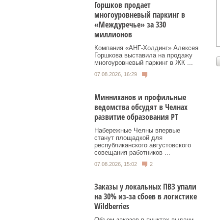
Горшков продает
многоуровневый паркинг в
«Междуречье» за 330
миллионов
Компания «АНГ-Холдинг» Алексея
Горшкова выставила на продажу
многоуровневый паркинг в ЖК ...
07.08.2026, 16:29
Минниханов и профильные
ведомства обсудят в Челнах
развитие образования РТ
Набережные Челны впервые
станут площадкой для
республиканского августовского
совещания работников ...
07.08.2026, 15:02
2
Заказы у локальных ПВЗ упали
на 30% из-за сбоев в логистике
Wildberries
Объем заказов в пунктах выдачи