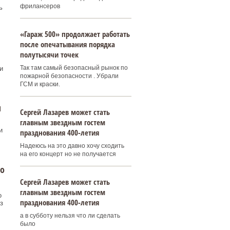
фрилансеров
ь
«Гараж 500» продолжает работать
после опечатывания порядка
полутысячи точек
Так там самый безопасный рынок по
и
пожарной безопасности . Убрали
ГСМ и краски.
и
Сергей Лазарев может стать
главным звездным гостем
и
празднования 400‑летия
Надеюсь на это давно хочу сходить
на его концерт но не получается
до
Сергей Лазарев может стать
главным звездным гостем
о
празднования 400‑летия
з
а в субботу нельзя что ли сделать
было