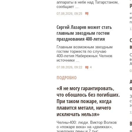
аппараты в небе над Татарстаном,
сообщает ...
«
07.08.2026, 09:25
и
п
Сергей Лазарев может стать
1
главным звездным гостем
празднования 400‑летия
С
Главным возможным звездным
гостем торжеств по случаю
С
400‑летия Набережных Челнов
в
источники ...
А
07.08.2026, 09:22
4
0
ПОДРОБНО
«Я не могу гарантировать,
о
что обошлось без погибших.
З
При таком пожаре, когда
с
э
плавится металл, ничего
исключать нельзя»
1
В
Челны-400: люди. Виктор Волков
о «пожаре века» на «движках»,
эшелонах пены и 7 тыс.
В