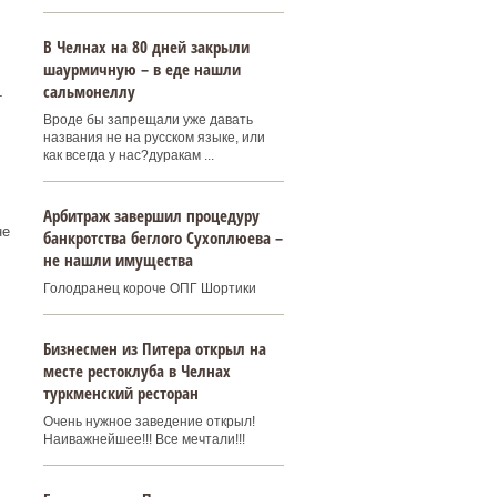
В Челнах на 80 дней закрыли
шаурмичную – в еде нашли
сальмонеллу
т
Вроде бы запрещали уже давать
названия не на русском языке, или
как всегда у нас?дуракам ...
Арбитраж завершил процедуру
не
банкротства беглого Сухоплюева –
не нашли имущества
Голодранец короче ОПГ Шортики
Бизнесмен из Питера открыл на
месте рестоклуба в Челнах
туркменский ресторан
Очень нужное заведение открыл!
Наиважнейшее!!! Все мечтали!!!