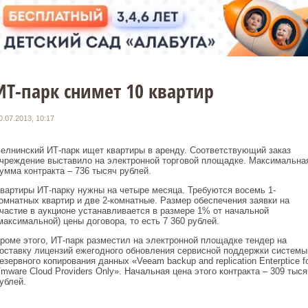
ИТ-парк снимет 10 квартир
0.07.2013, 10:17
елнинский ИТ-парк ищет квартиры в аренду. Соответствующий заказ
чреждение выставило на электронной торговой площадке. Максимальна
умма контракта – 736 тысяч рублей.
вартиры ИТ-парку нужны на четыре месяца. Требуются восемь 1-
омнатных квартир и две 2-комнатные. Размер обеспечения заявки на
частие в аукционе устанавливается в размере 1% от начальной
максимальной) цены договора, то есть 7 360 рублей.
роме этого, ИТ-парк разместил на электронной площадке тендер на
оставку лицензий ежегодного обновления сервисной поддержки системы
езервного копирования данных «Veeam backup and replication Enterptice f
mware Cloud Providers Only». Начальная цена этого контракта – 309 тыся
ублей.