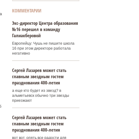
КОММЕНТАРИИ
а
Экс-директор Центра образования
№16 перешел в команду
Галиакберовой
Европейцу: Чушь не пишите школа
16 при этом директоре работала
негативно
Сергей Лазарев может стать
главным звездным гостем
празднования 400‑летия
а еще кто будет из звезд? в
альметьевск обычно три звезды
приезжают
б
Сергей Лазарев может стать
главным звездным гостем
празднования 400‑летия
вот вот, опять все радости для