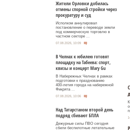
Жители Орловки добилась
отмены спорной стройки через
прокуратуру и суд
Исполком аннулировал
постановление о переводе земли
под коммерческую торговлю в
частном секторе ...
07.08.2026, 10:09
В Челнах к юбилею готовят
площадку на Табеева: спорт,
квизы и концерт Mary Gu
В Набережных Челнах в рамках
подготовки к празднованию
400‑летия города на набережной
С
Фикрята ...
07.08.2026, 10:06
К
о
Над Татарстаном второй день
п
подряд сбивают БПЛА
1
Дежурные силы ПВО сегодня
Р
сбили беспилотные летательные