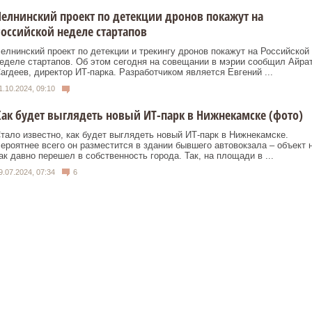
елнинский проект по детекции дронов покажут на
оссийской неделе стартапов
елнинский проект по детекции и трекингу дронов покажут на Российской
еделе стартапов. Об этом сегодня на совещании в мэрии сообщил Айра
агдеев, директор ИТ-парка. Разработчиком является Евгений ...
1.10.2024, 09:10
ак будет выглядеть новый ИТ-парк в Нижнекамске (фото)
тало известно, как будет выглядеть новый ИТ-парк в Нижнекамске.
ероятнее всего он разместится в здании бывшего автовокзала – объект 
ак давно перешел в собственность города. Так, на площади в ...
9.07.2024, 07:34
6