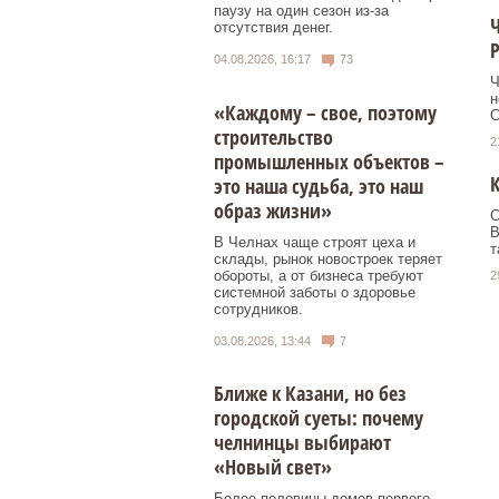
паузу на один сезон из-за
Ч
отсутствия денег.
Р
04.08.2026, 16:17
73
Ч
н
«Каждому – свое, поэтому
С
строительство
2
промышленных объектов –
К
это наша судьба, это наш
образ жизни»
С
В
В Челнах чаще строят цеха и
т
склады, рынок новостроек теряет
обороты, а от бизнеса требуют
2
системной заботы о здоровье
сотрудников.
03.08.2026, 13:44
7
Ближе к Казани, но без
городской суеты: почему
челнинцы выбирают
«Новый свет»
Более половины домов первого