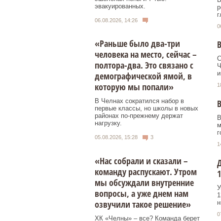
эвакуированных.
р
г
06.08.2026, 14:26
0
«Раньше было два-три
В
человека на место, сейчас –
С
полтора-два. Это связано с
Ч
и
демографической ямой, в
которую мы попали»
1
В Челнах сократился набор в
В
первые классы, но школы в новых
районах по-прежнему держат
В
нагрузку.
м
г
05.08.2026, 15:28
3
1
«Нас собрали и сказали –
Д
команду распускают. Утром
1
мы обсуждали внутренние
У
вопросы, а уже днем нам
1
озвучили такое решение»
н
0
ХК «Челны» – все? Команда берет