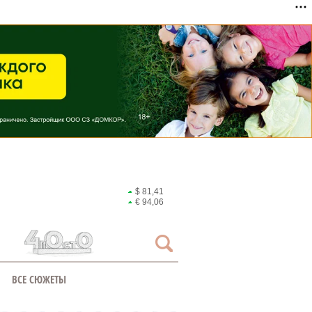
$ 81,41
€ 94,06
ВСЕ СЮЖЕТЫ