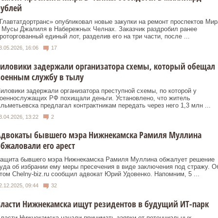
рублей
Главтатдортранс» опубликовал новые закупки на ремонт проспектов Мир
 Мусы Джалиля в Набережных Челнах. Заказчик раздробил ранее
роторгованный единый лот, разделив его на три части, после ...
3.05.2026, 16:06
17
иловики задержали организатора схемы, который обещал
военным службу в тылу
иловики задержали организатора преступной схемы, по которой у
оеннослужащих РФ похищали деньги. Установлено, что житель
льметьевска предлагал контрактникам передать через него 1,3 млн ...
3.04.2026, 13:22
2
Адвокаты бывшего мэра Нижнекамска Рамиля Муллина
бжаловали его арест
ащита бывшего мэра Нижнекамска Рамиля Муллина обжалует решение
уда об избрании ему меры пресечения в виде заключения под стражу. О
том Chelny-biz.ru сообщил адвокат Юрий Удовенко. Напомним, 5 ...
2.12.2025, 09:44
32
ласти Нижнекамска ищут резидентов в будущий ИТ-парк
ласти Нижнекамска начали принимать заявки от потенциальных