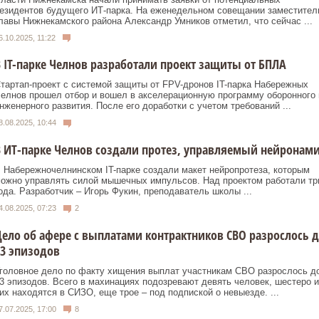
езидентов будущего ИТ-парка. На еженедельном совещании заместител
лавы Нижнекамского района Александр Умников отметил, что сейчас ...
6.10.2025, 11:22
 IT-парке Челнов разработали проект защиты от БПЛА
тартап-проект с системой защиты от FPV-дронов IT-парка Набережных
елнов прошел отбор и вошел в акселерационную программу оборонного 
нженерного развития. После его доработки с учетом требований ...
8.08.2025, 10:44
 ИТ-парке Челнов создали протез, управляемый нейронам
 Набережночелнинском IT-парке создали макет нейропротеза, которым
ожно управлять силой мышечных импульсов. Над проектом работали тр
ода. Разработчик – Игорь Фукин, преподаватель школы ...
4.08.2025, 07:23
2
ело об афере с выплатами контрактников СВО разрослось 
3 эпизодов
головное дело по факту хищения выплат участникам СВО разрослось д
3 эпизодов. Всего в махинациях подозревают девять человек, шестеро и
их находятся в СИЗО, еще трое – под подпиской о невыезде. ...
7.07.2025, 17:00
8