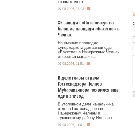
травматолога ...
07.08.2026, 13:03
Х5 заводит «Пятерочку» на
О
бывшие площади «Бахетле» в
Челнах
На бывших площадях
супермаркета домашней еды
«Бахетле» в Набережных Челнах
откроется магазин ...
07.08.2026, 11:51
В деле главы отдела
Гостехнадзора Челнов
Мубаракзянова появился еще
один эпизод
В уголовном деле начальника
отдела Гостехнадзора по
Набережным Челнам и
Тукаевскому району Ильнара ...
07.08.2026, 11:01