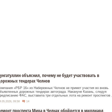
унгатуллин объяснил, почему не будет участвовать в
дорожных тендерах Челнов
омпания «РБР 16» из Набережных Челнов не примет участия во вновь
бъявленных дорожных тендерах автограда. Накануне Казань, следуя
редписанию ФАС, выставила три отдельных лота на ремонт проспектов .
4.05.2026, 09:58
14
емонт проспекта Мира в Челнах обойдется в миллиард