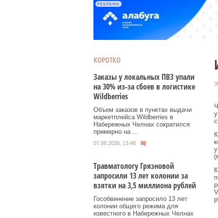
РЕКЛАМА
КОРОТКО
Заказы у локальных ПВЗ упали
3
на 30% из-за сбоев в логистике
Wildberries
Ч
Объем заказов в пунктах выдачи
у
маркетплейса Wildberries в
с
Набережных Челнах сократился
примерно на ...
К
к
07.08.2026, 13:48
у
(
Травматологу Грязновой
К
запросили 13 лет колонии за
п
взятки на 3,5 миллиона рублей
р
V
Гособвинение запросило 13 лет
р
колонии общего режима для
известного в Набережных Челнах