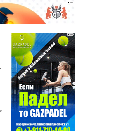
я
or
ч