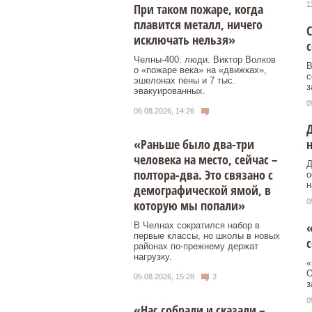
1
При таком пожаре, когда
плавится металл, ничего
С
исключать нельзя»
Челны-400: люди. Виктор Волков
В
о «пожаре века» на «движках»,
с
эшелонах пены и 7 тыс.
з
эвакуированных.
0
06.08.2026, 14:26
«Раньше было два-три
человека на место, сейчас –
Д
полтора-два. Это связано с
о
н
демографической ямой, в
которую мы попали»
0
«
В Челнах сократился набор в
первые классы, но школы в новых
с
районах по-прежнему держат
нагрузку.
«
О
05.08.2026, 15:28
3
з
0
«Нас собрали и сказали –