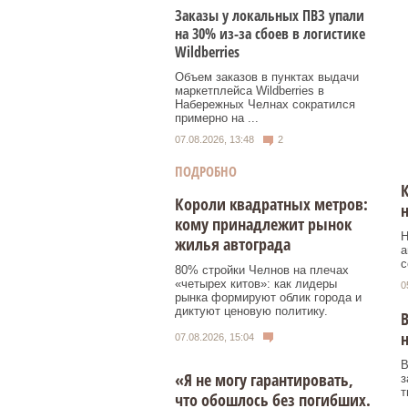
Заказы у локальных ПВЗ упали
на 30% из-за сбоев в логистике
Wildberries
Объем заказов в пунктах выдачи
маркетплейса Wildberries в
Набережных Челнах сократился
примерно на ...
07.08.2026, 13:48
2
ПОДРОБНО
К
Короли квадратных метров:
кому принадлежит рынок
Н
жилья автограда
а
с
80% стройки Челнов на плечах
«четырех китов»: как лидеры
0
рынка формируют облик города и
диктуют ценовую политику.
В
07.08.2026, 15:04
В
«Я не могу гарантировать,
з
т
что обошлось без погибших.