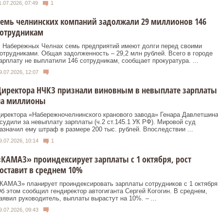
1.07.2026, 07:49
1
емь челнинских компаний задолжали 29 миллионов 146
сотрудникам
 Набережных Челнах семь предприятий имеют долги перед своими
отрудниками. Общая задолженность – 29,2 млн рублей. Всего в городе
арплату не выплатили 146 сотрудникам, сообщает прокуратура. ...
9.07.2026, 12:07
Директора НЧКЗ признали виновным в невыплате зарплаты
на миллионы
иректора «Набережночелнинского кранового завода» Генара Давлетшин
судили за невыплату зарплаты (ч.2 ст.145.1 УК РФ). Мировой суд
азначил ему штраф в размере 200 тыс. рублей. Впоследствии ...
9.07.2026, 10:14
1
КАМАЗ» проиндексирует зарплаты с 1 октября, рост
оставит в среднем 10%
КАМАЗ» планирует проиндексировать зарплаты сотрудников с 1 октября
б этом сообщил гендиректор автогиганта Сергей Когогин. В среднем,
аявил руководитель, выплаты вырастут на 10%. – ...
9.07.2026, 09:43