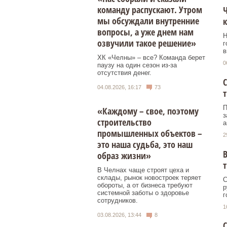
команду распускают. Утром
Ч
мы обсуждали внутренние
к
вопросы, а уже днем нам
Н
озвучили такое решение»
г
в
ХК «Челны» – все? Команда берет
0
паузу на один сезон из-за
отсутствия денег.
С
04.08.2026, 16:17
73
П
«Каждому – свое, поэтому
з
строительство
а
промышленных объектов –
2
это наша судьба, это наш
В
образ жизни»
т
В Челнах чаще строят цеха и
склады, рынок новостроек теряет
С
обороты, а от бизнеса требуют
р
системной заботы о здоровье
г
сотрудников.
1
03.08.2026, 13:44
8
С