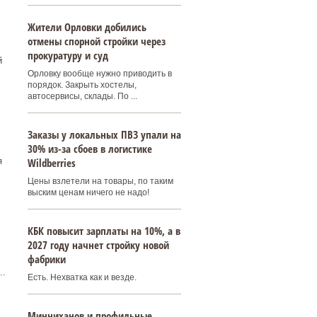
Жители Орловки добились
отмены спорной стройки через
прокуратуру и суд
й
Орловку вообще нужно приводить в
порядок. Закрыть хостелы,
автосервисы, склады. По ...
Заказы у локальных ПВЗ упали на
30% из-за сбоев в логистике
Wildberries
я
Цены взлетели на товары, по таким
выским ценам ничего не надо!
КБК повысит зарплаты на 10%, а в
2027 году начнет стройку новой
фабрики
..
Есть. Нехватка как и везде.
Минниханов и профильные