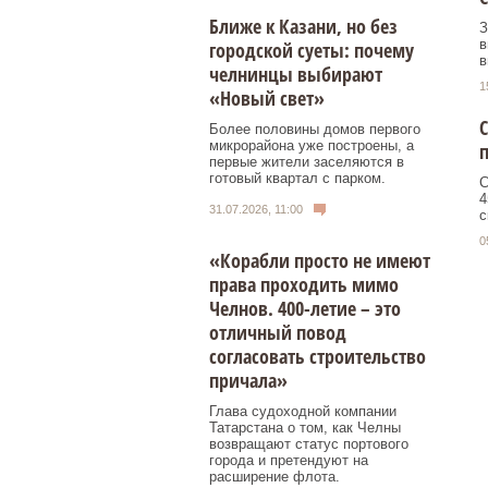
Ближе к Казани, но без
З
в
городской суеты: почему
в
челнинцы выбирают
1
«Новый свет»
С
Более половины домов первого
микрорайона уже построены, а
п
первые жители заселяются в
готовый квартал с парком.
С
4
31.07.2026, 11:00
с
0
«Корабли просто не имеют
права проходить мимо
Челнов. 400-летие – это
отличный повод
согласовать строительство
причала»
Глава судоходной компании
Татарстана о том, как Челны
возвращают статус портового
города и претендуют на
расширение флота.