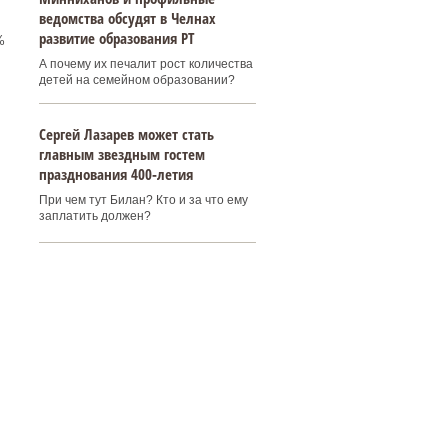
ведомства обсудят в Челнах
развитие образования РТ
%
А почему их печалит рост количества
детей на семейном образовании?
Сергей Лазарев может стать
главным звездным гостем
празднования 400‑летия
При чем тут Билан? Кто и за что ему
заплатить должен?