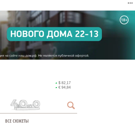
$ 82,17
€ 94,84
ВСЕ СЮЖЕТЫ