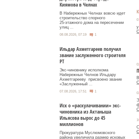
Киямова в Челнах
В Набережных Челнах вовсю идет
строительство спорного
0
25‑этажного дома на пересечении
у
улиц ...
О
08.08.2026, 07:19
1
Ильдар Ахметгареев получил
звание заслуженного строителя
РТ
0
П
Экс‑чиновнику исполкома
Набережных Челнов Ильдару
В
Ахметгарееву присвоено звание
О
«Заслуженный ...
07.08.2026, 17:51
1
0
Э
Иск о «раскулачивании» экс-
ф
О
чиновника из Актаныша
Ильясова вырос до 45
1
миллионов
С
О
Прокуратура Муслюмовского
района увеличила размер исковых