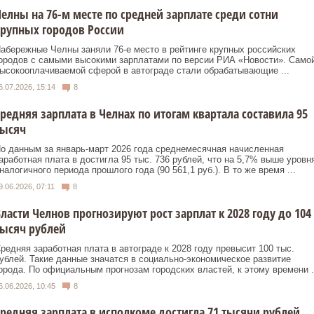
елны на 76-м месте по средней зарплате среди сотни
рупных городов России
абережные Челны заняли 76-е место в рейтинге крупных российских
ородов с самыми высокими зарплатами по версии РИА «Новости». Само
ысокооплачиваемой сферой в автограде стали обрабатывающие ...
6.07.2026, 15:14
8
редняя зарплата в Челнах по итогам квартала составила 95
тысяч
о данным за январь-март 2026 года среднемесячная начисленная
аработная плата в достигла 95 тыс. 736 рублей, что на 5,7% выше уровн
налогичного периода прошлого года (90 561,1 руб.). В то же время ...
9.06.2026, 07:11
8
ласти Челнов прогнозируют рост зарплат к 2028 году до 104
ысяч рублей
редняя заработная плата в автограде к 2028 году превысит 100 тыс.
ублей. Такие данные значатся в социально-экономическое развитие
орода. По официальным прогнозам городских властей, к этому времени .
6.06.2026, 10:45
8
редняя зарплата в исполкоме достигла 71 тысячи рублей