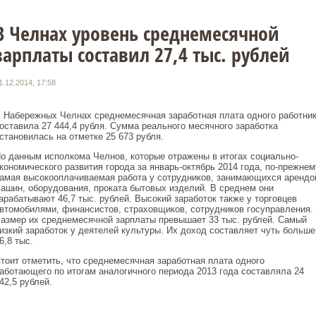
В Челнах уровень среднемесячной
зарплаты составил 27,4 тыс. рублей
1.12.2014, 17:58
 Набережных Челнах среднемесячная заработная плата одного работни
оставила 27 444,4 рубля. Сумма реального месячного заработка
становилась на отметке 25 673 рубля.
о данным исполкома Челнов, которые отражены в итогах социально-
кономического развития города за январь-октябрь 2014 года, по-прежнем
амая высокооплачиваемая работа у сотрудников, занимающихся арендо
ашин, оборудования, проката бытовых изделий. В среднем они
арабатывают 46,7 тыс. рублей. Высокий заработок также у торговцев
втомобилями, финансистов, страховщиков, сотрудников госуправления.
азмер их среднемесячной зарплаты превышает 33 тыс. рублей. Самый
изкий заработок у деятелей культуры. Их доход составляет чуть больше
6,8 тыс.
тоит отметить, что среднемесячная заработная плата одного
аботающего по итогам аналогичного периода 2013 года составляла 24
42,5 рублей.