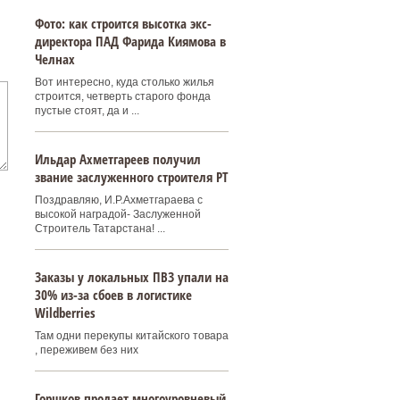
Фото: как строится высотка экс-
директора ПАД Фарида Киямова в
Челнах
Вот интересно, куда столько жилья
строится, четверть старого фонда
пустые стоят, да и ...
Ильдар Ахметгареев получил
звание заслуженного строителя РТ
Поздравляю, И.Р.Ахметгараева с
высокой наградой- Заслуженной
Строитель Татарстана! ...
Заказы у локальных ПВЗ упали на
30% из-за сбоев в логистике
Wildberries
Там одни перекупы китайского товара
, переживем без них
Горшков продает многоуровневый