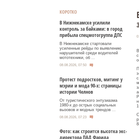
КОРОТКО
В Нижнекамске усилили
контроль за байками: в город
прибыла спецмотогруппа ДПС
0
В Нижнекамске стартовали
усиленные рейды по выявлению
В
нарушителей среди водителей
с
мототехники, об ...
о
08.08.2026, 07:50
П
э
с
Протест подростков, митинг у
м
мэрии и мода 90-х: страницы
з
истории Челнов
а
Р
От туристического энтузиазма
н
1980‑х до острых социальных
1
вызовов и модных трендов ...
С
08.08.2026, 07:23
р
8
Фото: как строится высотка экс-
директора ПАД Фарида