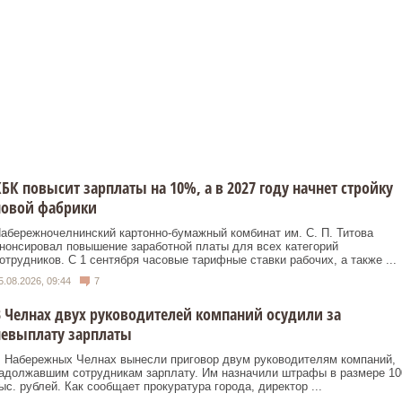
БК повысит зарплаты на 10%, а в 2027 году начнет стройку
новой фабрики
абережночелнинский картонно‑бумажный комбинат им. С. П. Титова
нонсировал повышение заработной платы для всех категорий
отрудников. С 1 сентября часовые тарифные ставки рабочих, а также ...
5.08.2026, 09:44
7
 Челнах двух руководителей компаний осудили за
невыплату зарплаты
 Набережных Челнах вынесли приговор двум руководителям компаний,
адолжавшим сотрудникам зарплату. Им назначили штрафы в размере 10
ыс. рублей. Как сообщает прокуратура города, директор ...