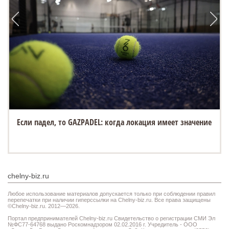
Если падел, то GAZPADEL: когда локация имеет значение
chelny-biz.ru
Любое использование материалов допускается только при соблюдении правил
перепечатки при наличии гиперссылки на Chelny-biz.ru. Все права защищены
©Chelny-biz.ru. 2012—2026.
Портал предпринимателей Chelny-biz.ru Свидетельство о регистрации СМИ Эл
№ФС77-64768 выдано Роскомнадзором 02.02.2016 г. Учредитель - ООО