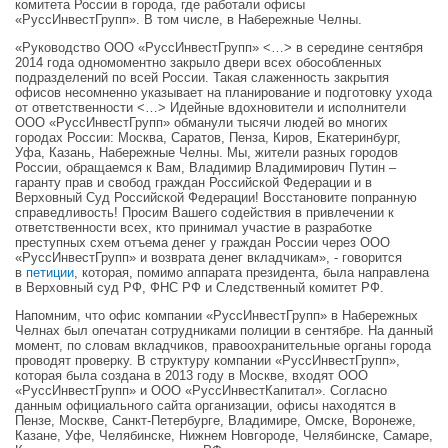
комитета России в города, где работали офисы
«РуссИнвестГрупп». В том числе, в Набережные Челны.
«Руководство ООО «РуссИнвестГрупп» <…> в середине сентября
2014 года одномоментно закрыло двери всех обособленных
подразделений по всей России. Такая слаженность закрытия
офисов несомненно указывает на планирование и подготовку ухода
от ответственности <…> Идейные вдохновители и исполнители
ООО «РуссИнвестГрупп» обманули тысячи людей во многих
городах России: Москва, Саратов, Пенза, Киров, Екатеринбург,
Уфа, Казань, Набережные Челны. Мы, жители разных городов
России, обращаемся к Вам, Владимир Владимирович Путин –
гаранту прав и свобод граждан Российской Федерации и в
Верховный Суд Российской Федерации! Восстановите попранную
справедливость! Просим Вашего содействия в привлечении к
ответственности всех, кто принимал участие в разработке
преступных схем отъема денег у граждан России через ООО
«РуссИнвестГрупп» и возврата денег вкладчикам», - говорится
в
петиции
, которая, помимо аппарата президента, была направлена
в Верховный суд РФ, ФНС РФ и Следственный комитет РФ.
Напомним, что офис компании «РуссИнвестГрупп» в Набережных
Челнах был опечатан сотрудниками полиции в сентябре. На данный
момент, по словам вкладчиков, правоохранительные органы города
проводят проверку. В структуру компании «РуссИнвестГрупп»,
которая была создана в 2013 году в Москве, входят ООО
«РуссИнвестГрупп» и ООО «РуссИнвестКапитал». Согласно
данным официального сайта организации, офисы находятся в
Пензе, Москве, Санкт-Петербурге, Владимире, Омске, Воронеже,
Казане, Уфе, Челябинске, Нижнем Новгороде, Челябинске, Самаре,