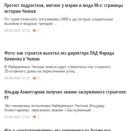
Протест подростков, митинг у мэрии и мода 90-х: страницы
истории Челнов
От туристического энтузиазма 1980‑х до острых социальных
вызовов и модных трендов ...
08.08.2026, 07:23
1
Фото: как строится высотка экс-директора ПАД Фарида
Киямова в Челнах
В Набережных Челнах вовсю идет строительство спорного
25‑этажного дома на пересечении улиц ...
08.08.2026, 07:19
4
Ильдар Ахметгареев получил звание заслуженного строителя
РТ
Экс‑чиновнику исполкома Набережных Челнов Ильдару
Ахметгарееву присвоено звание «Заслуженный ...
07.08.2026, 17:51
1
Иск о «раскулачивании» экс-чиновника из Актаныша