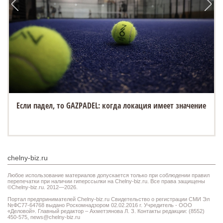
Если падел, то GAZPADEL: когда локация имеет значение
chelny-biz.ru
Любое использование материалов допускается только при соблюдении правил
перепечатки при наличии гиперссылки на Chelny-biz.ru. Все права защищены
©Chelny-biz.ru. 2012—2026.
Портал предпринимателей Chelny-biz.ru Свидетельство о регистрации СМИ Эл
№ФС77-64768 выдано Роскомнадзором 02.02.2016 г. Учредитель - ООО
«Деловой». Главный редактор – Ахметзянова Л. З. Контакты редакции: (8552)
450-575,
news@chelny-biz.ru