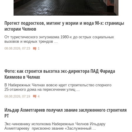
Протест подростков, митинг у мэрии и мода 90-х: страницы
истории Челнов
От туристического энтузиазма 1980‑х до острых социальных
вызовов и модных трендов ...
08.08.2026, 07:23
1
Фото: как строится высотка экс-директора ПАД Фарида
Киямова в Челнах
В Набережных Челнах вовсю идет строительство спорного
25‑этажного дома на пересечении улиц ...
08.08.2026, 07:19
4
Ильдар Ахметгареев получил звание заслуженного строителя
РТ
Экс‑чиновнику исполкома Набережных Челнов Ильдару
Ахметгарееву присвоено звание «Заслуженный ...