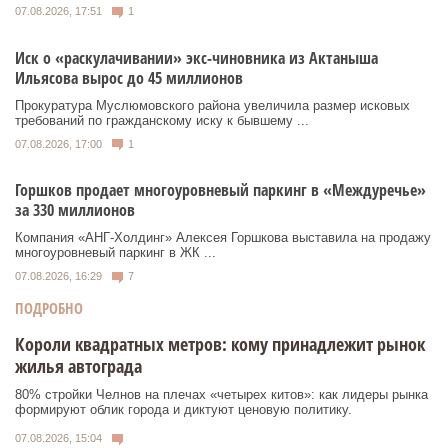
07.08.2026, 17:51
1
Иск о «раскулачивании» экс-чиновника из Актаныша
Ильясова вырос до 45 миллионов
Прокуратура Муслюмовского района увеличила размер исковых
требований по гражданскому иску к бывшему ...
07.08.2026, 17:00
1
Горшков продает многоуровневый паркинг в «Междуречье»
за 330 миллионов
Компания «АНГ-Холдинг» Алексея Горшкова выставила на продажу
многоуровневый паркинг в ЖК ...
07.08.2026, 16:29
7
ПОДРОБНО
Короли квадратных метров: кому принадлежит рынок
жилья автограда
80% стройки Челнов на плечах «четырех китов»: как лидеры рынка
формируют облик города и диктуют ценовую политику.
07.08.2026, 15:04