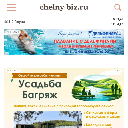
$ 81,41
4:44
, 7 Августа
€ 94,06
РЕКЛАМА
РЕКЛАМА