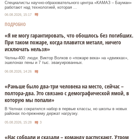
Специалисты научно-образовательного центра «КАМАЗ – Бауман»
работают над технологией, которая ...
06.08.2026, 15:17
ПОДРОБНО
«Я не могу гарантировать, что обошлось без погибших.
При таком пожаре, когда плавится металл, ничего
исключать нельзя»
Челны-400: люди. Виктор Волков о «пожаре века» на «движках»,
эшелонах пены и 7 тыс. эвакуированных.
06.08.2026, 14:26
«Раньше было два-три человека на место, сейчас –
полтора-два. Это связано с демографической ямой, в
которую мы попали»
В Челнах сократился набор в первые классы, но школы в новых
районах по-прежнему держат нагрузку.
05.08.2026, 15:28
3
«Нас собрали и сказали – команду распускают. Утром