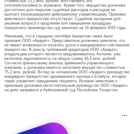
стоимостью 13,1 млн. рублей, восстановить его
платежеспособность возможно. Кроме того, имущества должника
достаточно для покрытия судебных расходов и расходов на
выплату вознаграждения арбитражному управляющему. Признаки
фиктивного банкротства отсутствуют. Судебное заседание для
решения вопроса о продлении или завершении процедуры
конкурсного производства суд назначил на 16 февраля 2015 года.
Напомним, что в середине сентября банкротом также было
признано ООО «Арарат». Представители должника заявляли, что
не имеют возможности оплатить долги и инициировали собственное
банкротство. В реестр требований кредиторов ООО «Арарат»,
владельцем которого является предприниматель Антонян, уже
включена задолженность на общую сумму 45,5 млн. рублей.
Согласно финансовому анализу временного управляющего
компании, у должника имеется залоговое имущество стоимостью
75,2 млн. рублей. Вслед за челнинским ООО «Арарат» руководство
инициирует банкротство одноименного юрлица в Елабуге, которое
также управляет заведением общепита. Исковое заявление о
признании должника несостоятельным руководство ООО «Арарат»
на днях направило в Арбитражный суд Республики Татарстан.