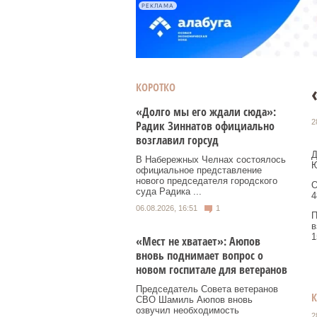
РЕКЛАМА
КОРОТКО
«Долго мы его ждали сюда»:
2
Радик Зиннатов официально
возглавил горсуд
Д
В Набережных Челнах состоялось
Ю
официальное представление
нового председателя городского
О
суда Радика ...
4
06.08.2026, 16:51
1
П
в
1
«Мест не хватает»: Аюпов
вновь поднимает вопрос о
новом госпитале для ветеранов
Председатель Совета ветеранов
СВО Шамиль Аюпов вновь
озвучил необходимость
2