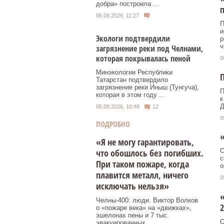
добра» построила ...
06.08.2026, 11:27
П
и
Экологи подтвердили
р
ч
загрязнение реки под Челнами,
которая покрывалась пеной
0
Минэкологии Республики
Татарстан подтвердило
загрязнение реки Иныш (Тунгуча),
П
которая в этом году ...
к
Д
06.08.2026, 10:48
12
0
ПОДРОБНО
«
«Я не могу гарантировать,
что обошлось без погибших.
О
с
При таком пожаре, когда
о
плавится металл, ничего
0
исключать нельзя»
«
Челны-400: люди. Виктор Волков
2
о «пожаре века» на «движках»,
эшелонах пены и 7 тыс.
О
эвакуированных.