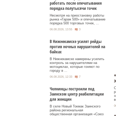
работать после опечатывания
порядка полутысячи точек
Несмотря на приостановку работы
рынка «Гараж 500» и опечатывание
порядка 500 торговых точек, ...
06.08.2026, 13:55
3
В Нижнекамске усилят рейды
против ночных нарушителей на
байках
В Нижнекамске намерены усилить
контроль за нарушителями на
мотоциклах, которые гоняют по
городу в ...
06.08.2026, 12:33
7
э
С
Челнинцы построили под
р
Заинском центр реабилитации
э
для женщин
в
0
В селе Новый Токмак Заинского
района региональная
общественная организация «Союз
«