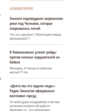
КОММЕНТАРИИ
й
Экологи подтвердили загрязнение
реки под Челнами, которая
покрывалась пеной
Что это сделано ? Репетиция перед
мегасвалкой ?
В Нижнекамске усилят рейды
против ночных нарушителей на
байках
Молодец..А Челны в тряпочку
молчат?? Ау...
а
«Долго мы его ждали сюда»:
Радик Зиннатов официально
возглавил горсуд
От всей души поздравляю и желаю
успехов в непростой работе .
Молодец то , что преодолел ...