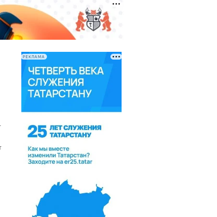
РЕКЛАМА
т
т