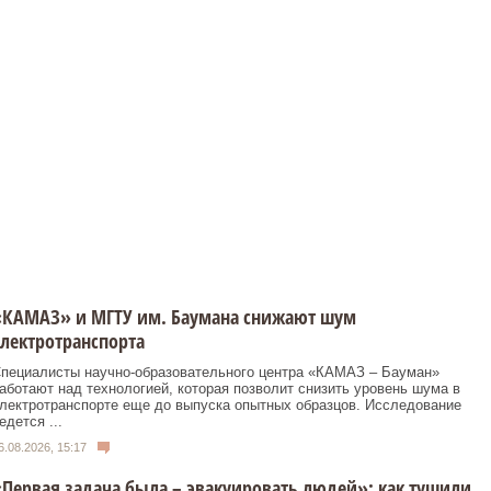
«КАМАЗ» и МГТУ им. Баумана снижают шум
лектротранспорта
пециалисты научно-образовательного центра «КАМАЗ – Бауман»
аботают над технологией, которая позволит снизить уровень шума в
лектротранспорте еще до выпуска опытных образцов. Исследование
едется ...
6.08.2026, 15:17
Первая задача была – эвакуировать людей»: как тушили