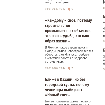
отсутствия денег.
Р
0
04.08.2026, 16:17
69
«Каждому – свое, поэтому
строительство
4
промышленных объектов –
т
это наша судьба, это наш
н
образ жизни»
3
В Челнах чаще строят цеха и
Б
склады, рынок новостроек теряет
обороты, а от бизнеса требуют
3
системной заботы о здоровье
о
сотрудников.
б
03.08.2026, 13:44
7
3
Ближе к Казани, но без
городской суеты: почему
челнинцы выбирают
«Новый свет»
Более половины домов первого
микрорайона уже построены, а