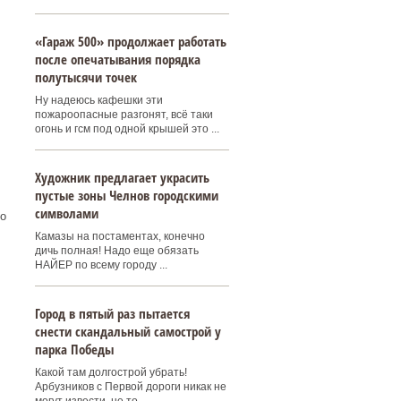
«Гараж 500» продолжает работать
после опечатывания порядка
полутысячи точек
Ну надеюсь кафешки эти
пожароопасные разгонят, всё таки
огонь и гсм под одной крышей это ...
Художник предлагает украсить
пустые зоны Челнов городскими
символами
о
Камазы на постаментах, конечно
дичь полная! Надо еще обязать
НАЙЕР по всему городу ...
Город в пятый раз пытается
снести скандальный самострой у
парка Победы
Какой там долгострой убрать!
Арбузников с Первой дороги никак не