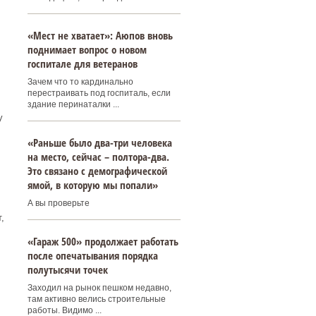
«Мест не хватает»: Аюпов вновь
поднимает вопрос о новом
госпитале для ветеранов
Зачем что то кардинально
перестраивать под госпиталь, если
здание перинаталки ...
у
«Раньше было два-три человека
на место, сейчас – полтора-два.
Это связано с демографической
ямой, в которую мы попали»
А вы проверьте
,
«Гараж 500» продолжает работать
после опечатывания порядка
полутысячи точек
Заходил на рынок пешком недавно,
там активно велись строительные
работы. Видимо ...