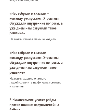
могут извести, не то, ...
«Нас собрали и сказали –
команду распускают. Утром мы
обсуждали внутренние вопросы, а
уже днем нам озвучили такое
решение»
На матчи камаза меньше ходило.
«Нас собрали и сказали –
команду распускают. Утром мы
обсуждали внутренние вопросы, а
уже днем нам озвучили такое
решение»
На матчи ходило оч.много
людей.сравните на фк камаз сколько
и хк челны
В Нижнекамске усилят рейды
против ночных нарушителей на
байках