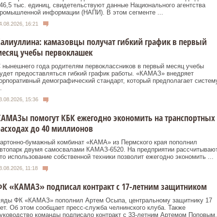
46,5 тыс. единиц, свидетельствуют данные Национального агентства
ромышленной информации (НАПИ). В этом сегменте ...
4.08.2026, 16:21
алиуллина: камазовцы получат гибкий график в первый
месяц учебы первоклашек
 нынешнего года родителям первоклассников в первый месяц учебы
удет предоставляться гибкий график работы. «КАМАЗ» внедряет
орпоративный демографический стандарт, который предполагает систем
.
3.08.2026, 15:36
КАМАЗы помогут КБК ежегодно экономить на транспортных
асходах до 40 миллионов
артонно-бумажный комбинат «КАМА» из Пермского края пополнил
втопарк двумя самосвалами КАМАЗ-6520. На предприятии рассчитывают
то использование собственной техники позволит ежегодно экономить ...
3.08.2026, 11:18
ФК «КАМАЗ» подписал контракт с 17-летним защитником
яды ФК «КАМАЗ» пополнил Артем Осыпа, центральному защитнику 17
ет. Об этом сообщает пресс-служба челнинского клуба. Также
уководство команды подписало контракт с 33-летним Артемом Поповым.