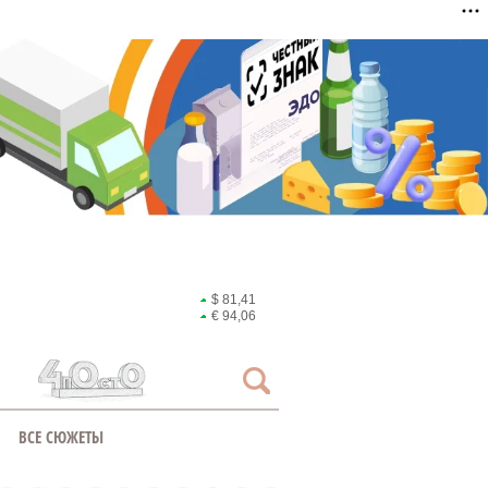
$ 81,41
€ 94,06
ВСЕ СЮЖЕТЫ