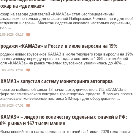
пожар на «движках»
ожар на заводе двигателей «КАМАЗа» стал беспрецедентным
спытанием не только для спасателей Набережных Челнов, но и для все
еспублики и страны. Масштаб бедствия оказался настолько серьезным,
то к ...
6.08.2026, 09:17
Продажи «КАМАЗа» в России в июле выросли на 19%
родажи новых грузовиков КАМАЗ в июле текущего года выросли на 19%
 аналогичному периоду прошлого года и составили 1 389 автомобилей.
оля «КАМАЗа» на рынке тяжелых грузовиков увеличилась до 40%. ...
5.08.2026, 12:01
КАМАЗ» запустил систему мониторинга автопарка
ператор мобильной связи T2 начал сотрудничество с ИЦ «КАМАЗ» в
фере телематического контроля транспортных средств. В рамках проект
рганизованы конвейерные поставки SIM‑карт для оборудования ...
5.08.2026, 07:01
КАМАЗ» – лидер по количеству седельных тягачей в РФ:
0% рынка и 167 тысяч машин
бъем российского парка седельных тягачей на 1 июля 2026 года достиг