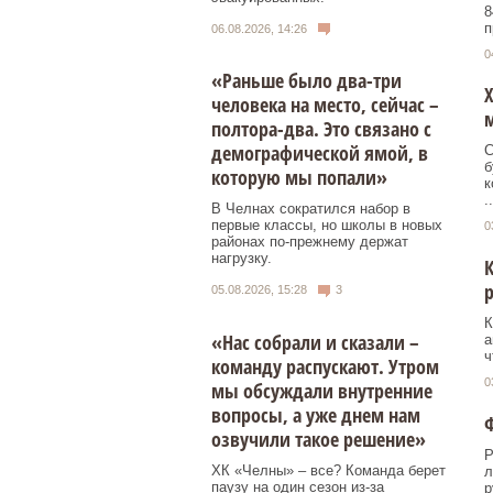
8
п
06.08.2026, 14:26
0
«Раньше было два-три
Х
человека на место, сейчас –
полтора-два. Это связано с
демографической ямой, в
С
б
которую мы попали»
к
..
В Челнах сократился набор в
первые классы, но школы в новых
0
районах по-прежнему держат
нагрузку.
р
05.08.2026, 15:28
3
К
«Нас собрали и сказали –
а
ч
команду распускают. Утром
0
мы обсуждали внутренние
вопросы, а уже днем нам
озвучили такое решение»
Р
ХК «Челны» – все? Команда берет
л
паузу на один сезон из-за
р