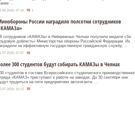
анее ...
3.08.2026, 07:16
1
Минобороны России наградило полсотни сотрудников
«КАМАЗа»
8 сотрудников «КАМАЗа» в Набережных Челнах получили медали «За
рудовую доблесть» Министерства обороны Российской Федерации. Их
аградили за эффективную государственную гражданскую службу, ...
1.07.2026, 07:07
олее 300 студентов будут собирать КАМАЗы в Челнах
30 студентов в составе Всероссийского студенческого производственног
тряда «КАМАЗ» приступают к работе на заводах. До 30 сентября они
удут трудиться на пяти предприятиях автогиганта: ...
0.07.2026, 10:12