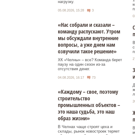
нагрузку.
к
п
05.08.2026, 15:28
3
0
«Нас собрали и сказали –
С
команду распускают. Утром
п
мы обсуждали внутренние
В
вопросы, а уже днем нам
с
озвучили такое решение»
п
2
ХК «Челны» – все? Команда берет
паузу на один сезон из-за
З
отсутствия денег.
04.08.2026, 16:17
73
Д
ж
«Каждому – свое, поэтому
л
строительство
2
промышленных объектов –
это наша судьба, это наш
Ж
образ жизни»
п
В Челнах чаще строят цеха и
В
склады, рынок новостроек теряет
и