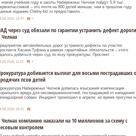
 новом учебном году в школы Набережных Челнов пойдут 5,9 тыс.
ервоклассников – это почти на 800 детей меньше, чем в прошлом году.
анные изданию Chelny‑biz.ru предоставило ...
4.08.2026, 16:47
7
АД через суд обязали по гарантии устранить дефект дорог
 Челнах
редприятие автомобильных дорог устранило дефекты на участке
роспекта Хасана Туфана в рамках гарантийных обязательств – этого
далось добиться через суд по иску прокуратуры. Проспект ...
4.08.2026, 11:01
7
рокуратура добивается выплат для восьми пострадавших 
родячих псов детей
рокуратура Набережных Челнов добилась взыскания компенсации
орального вреда для несовершеннолетней, пострадавшей от нападения
езнадзорной собаки. Инцидент произошел в апреле: во время прогулки н
.
4.08.2026, 09:22
 Челнах компанию наказали на 10 миллионов за схему с
весовым контролем
0 млн рублей штрафа предстоит выплатить транспортной компании,