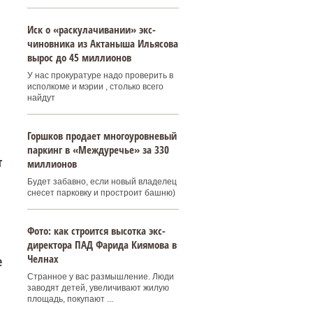
Иск о «раскулачивании» экс-
чиновника из Актаныша Ильясова
вырос до 45 миллионов
У нас прокуратуре надо проверить в
исполкоме и мэрии , столько всего
найдут
Горшков продает многоуровневый
паркинг в «Междуречье» за 330
т
миллионов
Будет забавно, если новый владелец
снесет парковку и простроит башню)
Фото: как строится высотка экс-
директора ПАД Фарида Киямова в
Челнах
е
Странное у вас размышление. Люди
заводят детей, увеличивают жилую
площадь, покупают ...