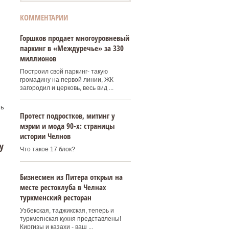
КОММЕНТАРИИ
Горшков продает многоуровневый
паркинг в «Междуречье» за 330
миллионов
Построил свой паркинг- такую
громадину на первой линии, ЖК
загородил и церковь, весь вид ...
сь
Протест подростков, митинг у
мэрии и мода 90-х: страницы
истории Челнов
у
Что такое 17 блок?
Бизнесмен из Питера открыл на
месте рестоклуба в Челнах
туркменский ресторан
Узбекская, таджикская, теперь и
туркмегнская кухня представлены!
Киргизы и казахи - ваш ...