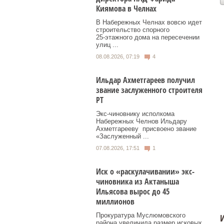
Киямова в Челнах
В Набережных Челнах вовсю идет
строительство спорного
25‑этажного дома на пересечении
улиц ...
08.08.2026, 07:19
4
Ильдар Ахметгареев получил
звание заслуженного строителя
РТ
Экс‑чиновнику исполкома
Набережных Челнов Ильдару
Ахметгарееву присвоено звание
«Заслуженный ...
07.08.2026, 17:51
1
Иск о «раскулачивании» экс-
чиновника из Актаныша
Ильясова вырос до 45
миллионов
Прокуратура Муслюмовского
И
района увеличила размер исковых