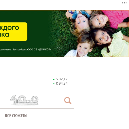
$ 82,17
€ 94,84
ВСЕ СЮЖЕТЫ