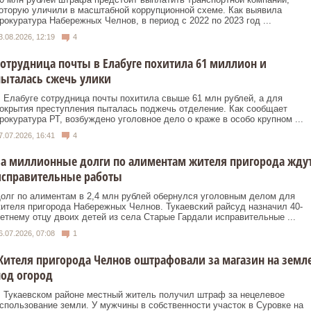
оторую уличили в масштабной коррупционной схеме. Как выявила
рокуратура Набережных Челнов, в период с 2022 по 2023 год ...
3.08.2026, 12:19
4
отрудница почты в Елабуге похитила 61 миллион и
ыталась сжечь улики
 Елабуге сотрудница почты похитила свыше 61 млн рублей, а для
окрытия преступления пыталась поджечь отделение. Как сообщает
рокуратура РТ, возбуждено уголовное дело о краже в особо крупном ...
7.07.2026, 16:41
4
а миллионные долги по алиментам жителя пригорода жду
исправительные работы
олг по алиментам в 2,4 млн рублей обернулся уголовным делом для
ителя пригорода Набережных Челнов. Тукаевский райсуд назначил 40-
етнему отцу двоих детей из села Старые Гардали исправительные ...
6.07.2026, 07:08
1
ителя пригорода Челнов оштрафовали за магазин на земл
од огород
 Тукаевском районе местный житель получил штраф за нецелевое
спользование земли. У мужчины в собственности участок в Суровке на