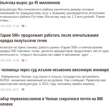
льясова вырос до 45 миллионов
рокуратура Муслюмовского района увеличила размер исковых
ребований по гражданскому иску к бывшему руководителю исполкома
ктанышского района Рустему Ильясову еще на 1,3 млн рублей. Ранее
ктивы, ...
7.08.2026, 17:00
1
Гараж 500» продолжает работать после опечатывания
орядка полутысячи точек
есмотря на приостановку работы рынка «Гараж 500» и опечатывание
орядка 500 торговых точек, десятки арендаторов продолжают вести зде
еятельность: открыто большинство кафе и магазинов, идет ...
6.08.2026, 13:55
9
 челнинца через суд изъяли незаконно ввезенную иномарк
 Набережных Челнах суд изъял в пользу государства автомобиль
AZDA, незаконно ввезенный из‑за рубежа. Как сообщает Приволжская
ранспортная прокуратура, в 2021 году челнинец привез машину, ...
6.08.2026, 09:27
абор первоклассников в Челнах сократился почти на 800
человек