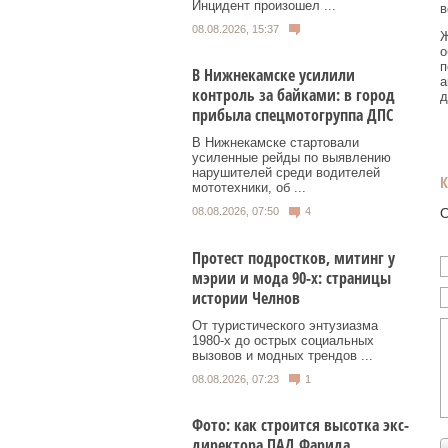
Инцидент произошел ...
в
08.08.2026, 15:37
Ж
о
п
В Нижнекамске усилили
а
контроль за байками: в город
д
прибыла спецмотогруппа ДПС
В Нижнекамске стартовали
усиленные рейды по выявлению
нарушителей среди водителей
мототехники, об ...
О
08.08.2026, 07:50
4
Протест подростков, митинг у
мэрии и мода 90-х: страницы
истории Челнов
От туристического энтузиазма
1980‑х до острых социальных
вызовов и модных трендов ...
08.08.2026, 07:23
1
Фото: как строится высотка экс-
директора ПАД Фарида