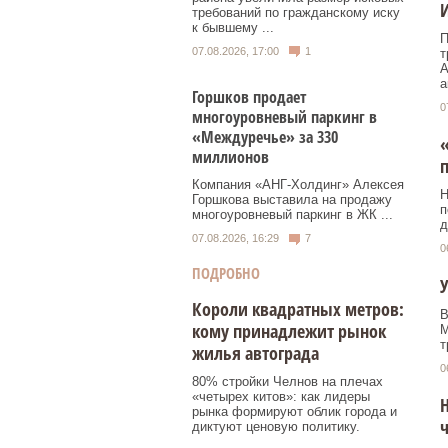
И
требований по гражданскому иску
к бывшему ...
П
07.08.2026, 17:00
1
т
А
а
Горшков продает
0
многоуровневый паркинг в
«Междуречье» за 330
«
миллионов
п
Компания «АНГ-Холдинг» Алексея
Н
Горшкова выставила на продажу
п
многоуровневый паркинг в ЖК ...
д
07.08.2026, 16:29
7
0
ПОДРОБНО
У
Короли квадратных метров:
В
кому принадлежит рынок
M
т
жилья автограда
0
80% стройки Челнов на плечах
«четырех китов»: как лидеры
Н
рынка формируют облик города и
диктуют ценовую политику.