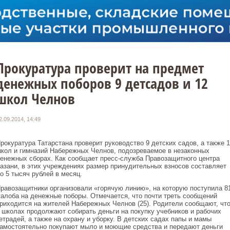
Прокуратура проверит на предмет
денежных поборов 9 детсадов и 12
школ Челнов
2.09.2014, 14:49
рокуратура Татарстана проверит руководство 9 детских садов, а также 1
кол и гимназий Набережных Челнов, подозреваемое в незаконных
енежных сборах. Как сообщает пресс-служба Правозащитного центра
азани, в этих учреждениях размер принудительных взносов составляет
о 5 тысяч рублей в месяц.
равозащитники организовали «горячую линию», на которую поступила 8
алоба на денежные поборы. Отмечается, что почти треть сообщений
риходится на жителей Набережных Челнов (25). Родители сообщают, чт
 школах продолжают собирать деньги на покупку учебников и рабочих
етрадей, а также на охрану и уборку. В детских садах папы и мамы
амостоятельно покупают мыло и моющие средства и передают деньги