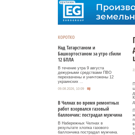
РЕКЛАМА
КОРОТКО
Над Татарстаном и
Башкортостаном за утро сбили
12 БПЛА
В течение утра 9 августа
2
дежурными средствами ПВО
перехвачены и уничтожены 12
украинских ...
П
ш
09.08.2026, 10:09
д
К
В Челнах во время ремонтных
д
работ взорвался газовый
П
баллончик: пострадал мужчина
ж
п
В Набережных Челнах в
в
результате хлопка газового
т
баллончика пострадал мужчина.
с