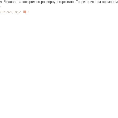
л. Чехова, на котором он развернул торговлю. Территория тем временем
.
5.07.2026, 09:02
6