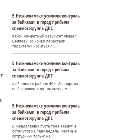
В Нижнекамске усилили контроль
за байками: в город прибыла
спецмотогруппа ДПС
и
Какой конкретный результат увидел
Беляев? По ночам перестали
тарахтелки носиться? ...
В Нижнекамске усилили контроль
за байками: в город прибыла
от
спецмотогруппа ДПС
а в Челнах в районе 46 и Ипподрома
по 5 человек ездят по вечерам
а
В Нижнекамске усилили контроль
за байками: в город прибыла
спецмотогруппа ДПС
В Менделеевск пусть тоже заедут и
останутся на пару недель. Местные
сотрудники только на ...