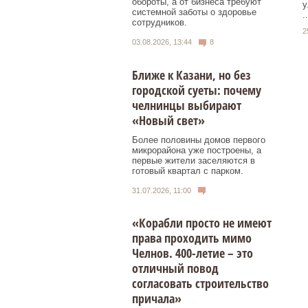
обороты, а от бизнеса требуют
у
системной заботы о здоровье
..
сотрудников.
2
03.08.2026, 13:44
8
Ближе к Казани, но без
городской суеты: почему
челнинцы выбирают
«Новый свет»
Более половины домов первого
микрорайона уже построены, а
первые жители заселяются в
готовый квартал с парком.
31.07.2026, 11:00
«Корабли просто не имеют
права проходить мимо
Челнов. 400-летие – это
отличный повод
согласовать строительство
причала»