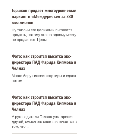
Горшков продает многоуровневый
паркинг в «Междуречье» за 330
миллионов
Ну так они его целиком и пытаются
продать, потому что по одному месту
не продается. Цены ...
Фото: как строится высотка экс-
директора ПАД Фарида Киямова в
Челнах
Много берут инвестквартиры и сдают
потом
Фото: как строится высотка экс-
директора ПАД Фарида Киямова в
Челнах
У руководителя Талана угол зрения
другой, смысл его слов заключается в
том, что ...