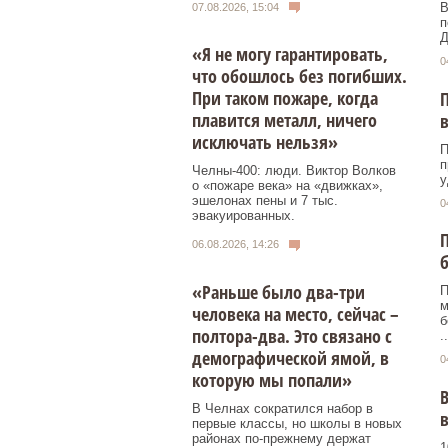
В
07.08.2026, 15:04
п
Д
«Я не могу гарантировать,
0
что обошлось без погибших.
При таком пожаре, когда
П
плавится металл, ничего
в
исключать нельзя»
П
п
Челны-400: люди. Виктор Волков
у
о «пожаре века» на «движках»,
эшелонах пены и 7 тыс.
0
эвакуированных.
П
06.08.2026, 14:26
б
«Раньше было два-три
П
м
человека на место, сейчас –
б
полтора-два. Это связано с
..
демографической ямой, в
0
которую мы попали»
В
В Челнах сократился набор в
первые классы, но школы в новых
районах по-прежнему держат
1