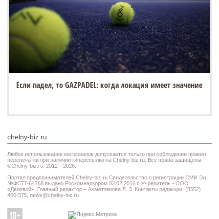
«Белый город» открывает новую площадку на Спасской
ярмарке в Елабуге
chelny-biz.ru
Любое использование материалов допускается только при соблюдении правил
перепечатки при наличии гиперссылки на Chelny-biz.ru. Все права защищены
©Chelny-biz.ru. 2012—2026.
Портал предпринимателей Chelny-biz.ru Свидетельство о регистрации СМИ Эл
№ФС77-64768 выдано Роскомнадзором 02.02.2016 г. Учредитель - ООО
«Деловой». Главный редактор – Ахметзянова Л. З. Контакты редакции: (8552)
450-575,
news@chelny-biz.ru