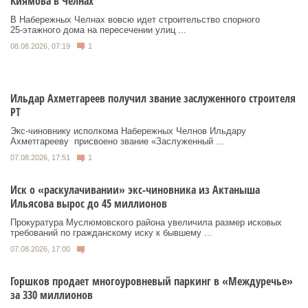
Киямова в Челнах
В Набережных Челнах вовсю идет строительство спорного
25‑этажного дома на пересечении улиц ...
08.08.2026, 07:19
1
Ильдар Ахметгареев получил звание заслуженного строителя
РТ
Экс‑чиновнику исполкома Набережных Челнов Ильдару
Ахметгарееву присвоено звание «Заслуженный ...
07.08.2026, 17:51
1
Иск о «раскулачивании» экс-чиновника из Актаныша
Ильясова вырос до 45 миллионов
Прокуратура Муслюмовского района увеличила размер исковых
требований по гражданскому иску к бывшему ...
07.08.2026, 17:00
Горшков продает многоуровневый паркинг в «Междуречье»
за 330 миллионов