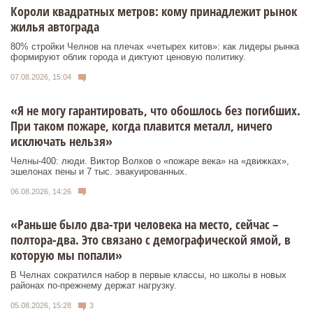
Короли квадратных метров: кому принадлежит рынок
жилья автограда
80% стройки Челнов на плечах «четырех китов»: как лидеры рынка
формируют облик города и диктуют ценовую политику.
07.08.2026, 15:04
«Я не могу гарантировать, что обошлось без погибших.
При таком пожаре, когда плавится металл, ничего
исключать нельзя»
Челны-400: люди. Виктор Волков о «пожаре века» на «движках»,
эшелонах пены и 7 тыс. эвакуированных.
06.08.2026, 14:26
«Раньше было два-три человека на место, сейчас –
полтора-два. Это связано с демографической ямой, в
которую мы попали»
В Челнах сократился набор в первые классы, но школы в новых
районах по-прежнему держат нагрузку.
05.08.2026, 15:28
3