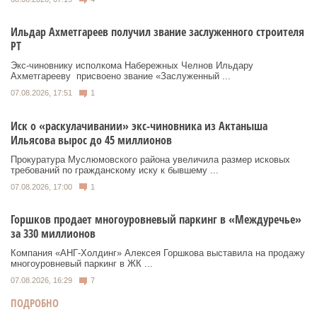
Ильдар Ахметгареев получил звание заслуженного строителя
РТ
Экс‑чиновнику исполкома Набережных Челнов Ильдару
Ахметгарееву присвоено звание «Заслуженный ...
07.08.2026, 17:51
1
Иск о «раскулачивании» экс-чиновника из Актаныша
Ильясова вырос до 45 миллионов
Прокуратура Муслюмовского района увеличила размер исковых
требований по гражданскому иску к бывшему ...
07.08.2026, 17:00
1
Горшков продает многоуровневый паркинг в «Междуречье»
за 330 миллионов
Компания «АНГ-Холдинг» Алексея Горшкова выставила на продажу
многоуровневый паркинг в ЖК ...
07.08.2026, 16:29
7
ПОДРОБНО