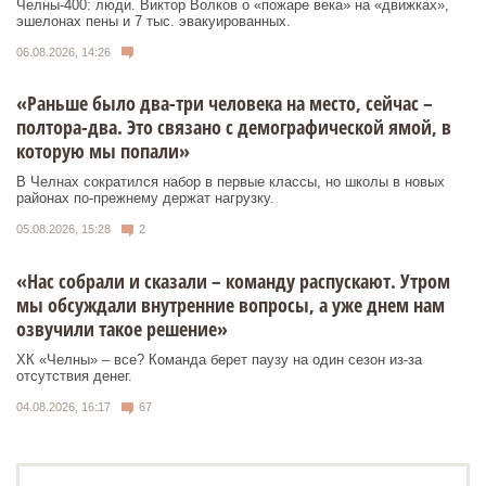
Челны-400: люди. Виктор Волков о «пожаре века» на «движках»,
эшелонах пены и 7 тыс. эвакуированных.
06.08.2026, 14:26
«Раньше было два-три человека на место, сейчас –
полтора-два. Это связано с демографической ямой, в
которую мы попали»
В Челнах сократился набор в первые классы, но школы в новых
районах по-прежнему держат нагрузку.
05.08.2026, 15:28
2
«Нас собрали и сказали – команду распускают. Утром
мы обсуждали внутренние вопросы, а уже днем нам
озвучили такое решение»
ХК «Челны» – все? Команда берет паузу на один сезон из-за
отсутствия денег.
04.08.2026, 16:17
67