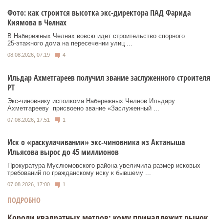
Фото: как строится высотка экс-директора ПАД Фарида
Киямова в Челнах
В Набережных Челнах вовсю идет строительство спорного
25‑этажного дома на пересечении улиц ...
08.08.2026, 07:19
4
Ильдар Ахметгареев получил звание заслуженного строителя
РТ
Экс‑чиновнику исполкома Набережных Челнов Ильдару
Ахметгарееву присвоено звание «Заслуженный ...
07.08.2026, 17:51
1
Иск о «раскулачивании» экс-чиновника из Актаныша
Ильясова вырос до 45 миллионов
Прокуратура Муслюмовского района увеличила размер исковых
требований по гражданскому иску к бывшему ...
07.08.2026, 17:00
1
ПОДРОБНО
Короли квадратных метров: кому принадлежит рынок