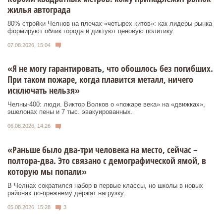
жилья автограда
80% стройки Челнов на плечах «четырех китов»: как лидеры рынка
формируют облик города и диктуют ценовую политику.
07.08.2026, 15:04
«Я не могу гарантировать, что обошлось без погибших.
При таком пожаре, когда плавится металл, ничего
исключать нельзя»
Челны-400: люди. Виктор Волков о «пожаре века» на «движках»,
эшелонах пены и 7 тыс. эвакуированных.
06.08.2026, 14:26
«Раньше было два-три человека на место, сейчас –
полтора-два. Это связано с демографической ямой, в
которую мы попали»
В Челнах сократился набор в первые классы, но школы в новых
районах по-прежнему держат нагрузку.
05.08.2026, 15:28
3